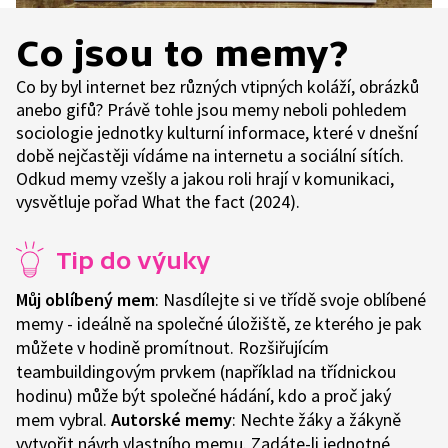
Co jsou to memy?
Co by byl internet bez různých vtipných koláží, obrázků
anebo gifů? Právě tohle jsou memy neboli pohledem
sociologie jednotky kulturní informace, které v dnešní
době nejčastěji vídáme na internetu a sociální sítích.
Odkud memy vzešly a jakou roli hrají v komunikaci,
vysvětluje pořad What the fact (2024).
Tip do výuky
Můj oblíbený mem
: Nasdílejte si ve třídě svoje oblíbené
memy - ideálně na společné úložiště, ze kterého je pak
můžete v hodině promítnout. Rozšiřujícím
teambuildingovým prvkem (například na třídnickou
hodinu) může být společné hádání, kdo a proč jaký
mem vybral.
Autorské memy
: Nechte žáky a žákyně
vytvořit návrh vlastního memu. Zadáte-li jednotné