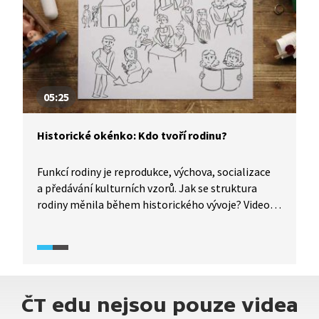
05:25
Historické okénko: Kdo tvoří rodinu?
Funkcí rodiny je reprodukce, výchova, socializace
a předávání kulturních vzorů. Jak se struktura
rodiny měnila během historického vývoje? Video
z pořadu What the Fact (2025) mapuje, kdo tvořil
rodinu v biblických příbězích i v průběhu historie
od antiky až po čas novověku, kdy se objevuje výraz
„tradiční rodina", poplatný pro současný svět.
ČT edu nejsou pouze videa