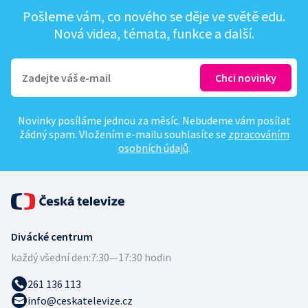
Pošleme vám, co nového se děje ve světě edu.
Nová videa, témata, funkce a další.
Novinky posíláme jednou za měsíc. Nebudeme vám posílat
žádný spam. Vložením e-mailu souhlasíte se
zpracováním
osobních údajů
.