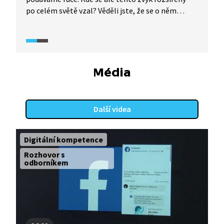
po celém světě vzal? Věděli jste, že se o něm
zmiňuje už starověká literatura? Více prozradí
video z pořadu What the fact (2024).
Média
Další videa
Digitální kompetence
Rozhovor s
odborníkem