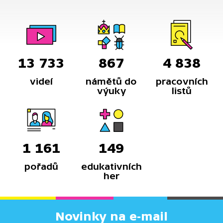
13 733
867
4 838
videí
námětů do
pracovních
výuky
listů
1 161
149
pořadů
edukativních
her
Novinky na e-mail