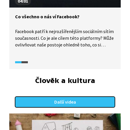
04:01
Co všechno o nás ví Facebook?
Facebook patří k nejrozšířenějším sociálním sítím
současnosti. Co je ale cílem této platformy? Může
ovlivňovat naše postoje ohledně toho, co si
chceme koupit a koho budeme volit? A jaké
všechny informace o nás jako o uživatelích ví?
O otázce algoritmů Facebooku a jejich
potenciálním nebezpečí se více dozvíme v diskusi
odborníků v pořadu Historie.cs.
Člověk a kultura
Další videa