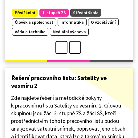
Předškolní
1. stupeň ZŠ
Střední škola
Člověk a společnost
Informatika
O vzdělávání
Věda a technika
Mediální výchova
Řešení pracovního listu: Satelity ve
vesmíru 2
Zde najdete řešení a metodické pokyny
k pracovnímu listu Satelity ve vesmíru 2. Cílovou
skupinou jsou žáci 2. stupně ZŠ a žáci SŠ, kteří
prostřednictvím tohoto pracovního listu budou
analyzovat satelitní snímek, popisovat jeho obsah
a identifikovat data, která lze z takového snímku