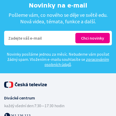
Novinky na e-mail
Pošleme vám, co nového se děje ve světě edu.
Nová videa, témata, funkce a další.
Novinky posíláme jednou za měsíc. Nebudeme vám posílat
žádný spam. Vložením e-mailu souhlasíte se
zpracováním
osobních údajů
.