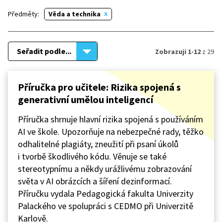
Předměty:
Věda a technika
Seřadit podle...
Zobrazuji 1-12
z 29
Příručka pro učitele: Rizika spojená s
generativní umělou inteligencí
Příručka shrnuje hlavní rizika spojená s používáním
AI ve škole. Upozorňuje na nebezpečné rady, těžko
odhalitelné plagiáty, zneužití při psaní úkolů
i tvorbě škodlivého kódu. Věnuje se také
stereotypnímu a někdy urážlivému zobrazování
světa v AI obrázcích a šíření dezinformací.
Příručku vydala Pedagogická fakulta Univerzity
Palackého ve spolupráci s CEDMO při Univerzitě
Karlově.