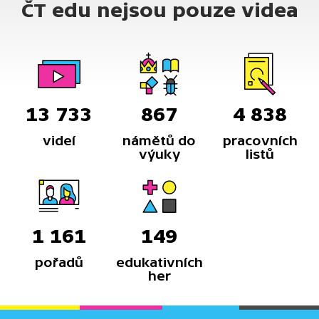
ČT edu nejsou pouze videa
13 733
867
4 838
videí
námětů do
pracovních
výuky
listů
1 161
149
pořadů
edukativních
her