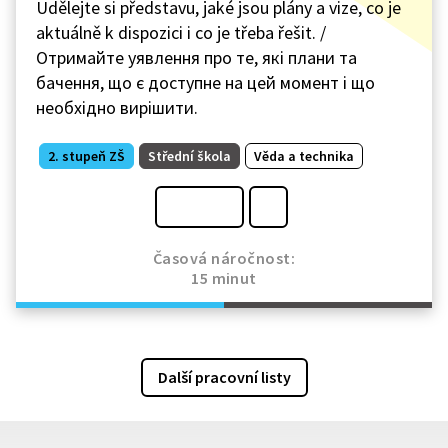
Udělejte si představu, jaké jsou plány a vize, co je
aktuálně k dispozici i co je třeba řešit. /
Отримайте уявлення про те, які плани та
бачення, що є доступне на цей момент і що
необхідно вирішити.
2. stupeň ZŠ
Střední škola
Věda a technika
Časová náročnost:
15 minut
Další pracovní listy