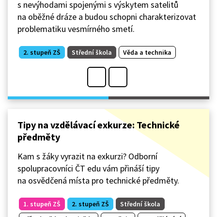
s nevýhodami spojenými s výskytem satelitů
na oběžné dráze a budou schopni charakterizovat
problematiku vesmírného smetí.
2. stupeň ZŠ
Střední škola
Věda a technika
Tipy na vzdělávací exkurze: Technické
předměty
Kam s žáky vyrazit na exkurzi? Odborní
spolupracovníci ČT edu vám přináší tipy
na osvědčená místa pro technické předměty.
1. stupeň ZŠ
2. stupeň ZŠ
Střední škola