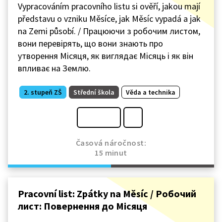
Vypracováním pracovního listu si ověří, jakou mají
představu o vzniku Měsíce, jak Měsíc vypadá a jak
na Zemi působí. / Працюючи з робочим листом,
вони перевірять, що вони знають про
утворення Місяця, як виглядає Місяць і як він
впливає на Землю.
2. stupeň ZŠ
Střední škola
Věda a technika
Časová náročnost:
15 minut
Pracovní list: Zpátky na Měsíc / Робочий
лист: Повернення до Місяця