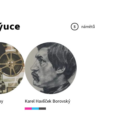
ýuce
5
námětů
my
Karel Havlíček Borovský