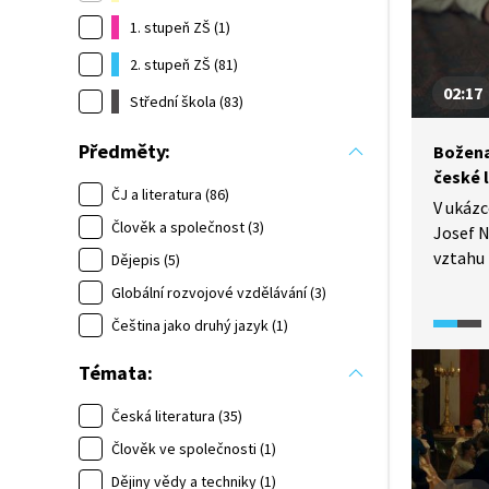
1. stupeň ZŠ (1)
2. stupeň ZŠ (81)
02:17
Střední škola (83)
Předměty:
Božena
české 
ČJ a literatura (86)
V ukázc
Člověk a společnost (3)
Josef 
vztahu
Dějepis (5)
Sloves
Globální rozvojové vzdělávání (3)
klade o
Čeština jako druhý jazyk (1)
česká l
jen služ
Témata:
nedoved
Česká literatura (35)
Člověk ve společnosti (1)
Dějiny vědy a techniky (1)