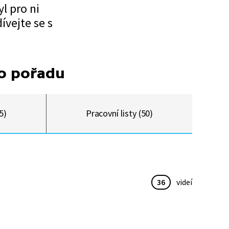
l pro ni
ívejte se s
to pořadu
5)
Pracovní listy (50)
36
videí