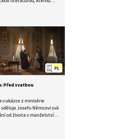
kou literaturou, kterou
ala. Ukázka z minisérie
 je jakýmsi uvedením
nářského světa mladé
, která předčítá pasáž
hova Utrpení mladého
ra.
PL
: Před svatbou
 v ukázce z minisérie
sděluje Josefu Němcovi svá
ní od života v manželství.
 zároveň dokumentuje
ti doby - vévodkyně
na Zaháňská vydává