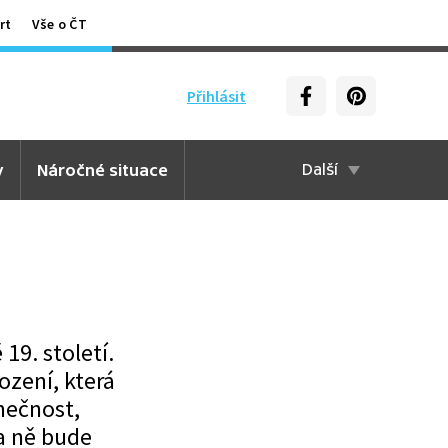
rt
Vše o ČT
Přihlásit
y
Náročné situace
Další
 19. století.
ození, která
mečnost,
za ně bude