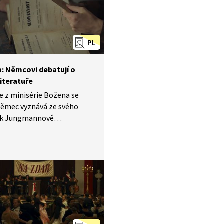
PL
: Němcovi debatují o
literatuře
e z minisérie Božena se
Němec vyznává ze svého
 k Jungmannově
nosti. Božena Němcová
tázku, k čemu je vlastně
iteratura, když česky mluví
ky a čeledíni, kteří stejně
ou číst...