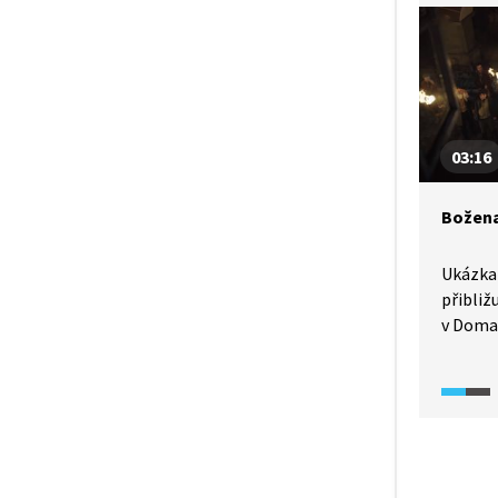
Vysvědč
vyjadřu
sňatke
03:16
Božena
Ukázka
přibli
v Domaž
století
u místn
nevzbud
Havlíčk
místní
kritizo