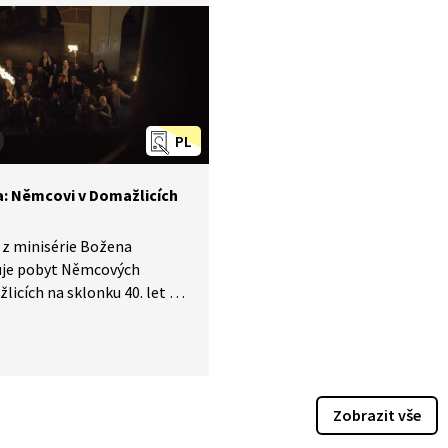
ení o zachovalosti, kterým
je souhlas s Barbořiným
m.
PL
: Němcovi v Domažlicích
 z minisérie Božena
žuje pobyt Němcových
licích na sklonku 40. let 19.
. Jejich zdejší působení
ích měšťanů příliš nadšení
ilo. Svými texty pro Karla
a Borovského, ve kterých
 poměry nemilosrdně
Zobrazit vše
vala, si Němcová obyvatele