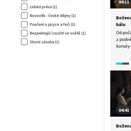
04:11
Lidská práva (1)
Novověk - české dějiny (1)
Božena
bálu
Poučení o jazyce a řeči (1)
Od počá
Respektující soužití ve světě (1)
z podně
Slovní zásoba (1)
konaly 
potkáv
tehdejš
společn
minisér
Boženu
na česk
nejen s
s Václ
04:41
Božena