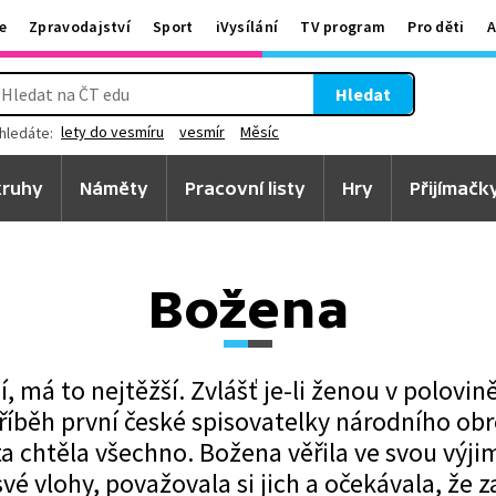
e
Zpravodajství
Sport
iVysílání
TV program
Pro děti
A
Hledat
lety do vesmíru
vesmír
Měsíc
hledáte:
ruhy
Náměty
Pracovní listy
Hry
Přijímačk
Božena
, má to nejtěžší. Zvlášť je-li ženou v polovině
íběh první české spisovatelky národního obr
ta chtěla všechno. Božena věřila ve svou výji
vé vlohy, považovala si jich a očekávala, že 