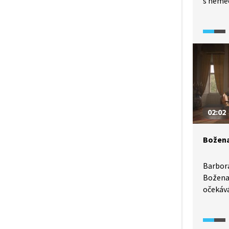
s němec
obdivov
Božena
do čte
Barbory
z Goet
Werthe
02:02
Božena
Barbora
Božena 
očekává
Ukázka
zvyklos
Kateři