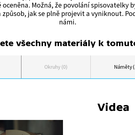
ě oceněna. Možná, že povolání spisovatelky by
způsob, jak se plně projevit a vyniknout. Pod
námi.
ete všechny materiály k tomu
Okruhy (0)
Náměty (
Videa