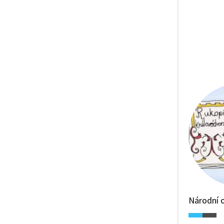
Domažli
Situace
natolik
přistou
aby situ
Národní o