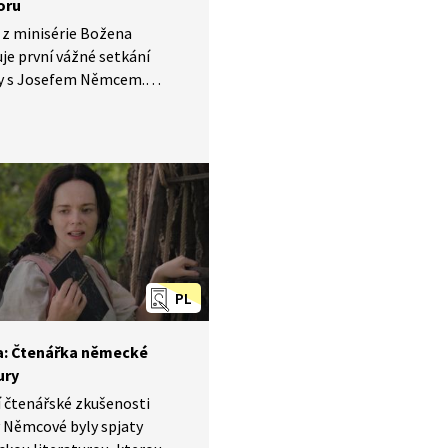
oru
 z minisérie Božena
je první vážné setkání
y s Josefem Němcem.
představuje různost
ích světů budoucích
ů a poodhaluje představy
 Němce o manželství.
 je zde ukázáno, jakým
em se v té době domlouvaly
PL
: Čtenářka německé
ury
 čtenářské zkušenosti
 Němcové byly spjaty