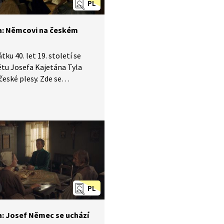
PL
: Němcovi na českém
tku 40. let 19. století se
tu Josefa Kajetána Tyla
české plesy. Zde se
aly významné osobnosti
í české vlastenecké
osti. Ukázka z druhé části
ie Božena zachycuje
 Němcovou s manželem
ém bálu, kde se potkala
 Tylem či Erbenem, ale také
avem Bolemírem Nebeským.
PL
: Josef Němec se uchází