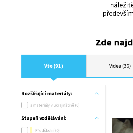
náležit
především 
Zde najd
Vše (91)
Videa (36)
Rozšiřující materiály:
s materiály v ukrajinštině (0)
Stupeň vzdělávání:
Předškolní (0)