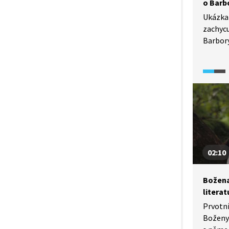
o Barb
Ukázka
zachycu
Barbor
Scénka 
duchovn
manžel
Josefa
Zároveň
způsob
sňatky.
02:10
Božena
literat
Prvotní
Boženy