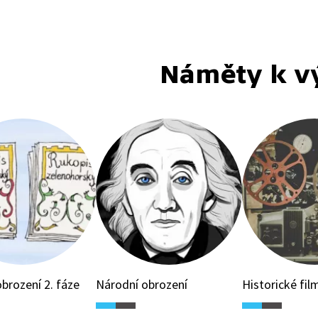
c znepřátelila definitivně.
 se dokonce vyhrotila
, že Josef Němec musel
pit k radikálnímu zásahu,
Náměty k v
aci uklidnil.
brození 2. fáze
Národní obrození
Historické fil