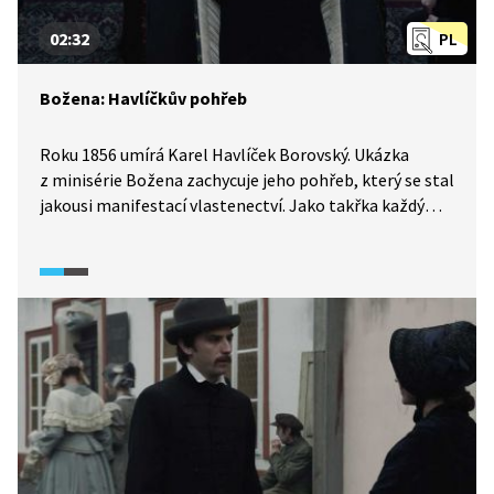
02:32
PL
Božena: Havlíčkův pohřeb
Roku 1856 umírá Karel Havlíček Borovský. Ukázka
z minisérie Božena zachycuje jeho pohřeb, který se stal
jakousi manifestací vlastenectví. Jako takřka každý
vlastenecký projev v 50. letech 19. století se
i rozloučení s Havlíčkem dělo za bedlivé pozornosti
tajné policie. Pohřeb organizoval Josef Němec, který
byl následně potrestán osmidenním vězením...