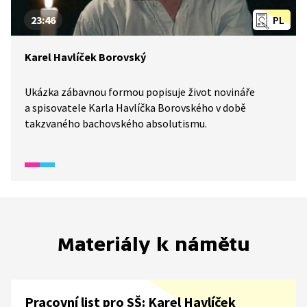
23:46
PL
Karel Havlíček Borovský
Ukázka zábavnou formou popisuje život novináře
a spisovatele Karla Havlíčka Borovského v době
takzvaného bachovského absolutismu.
Materiály k námětu
Pracovní list pro SŠ: Karel Havlíček