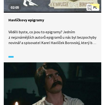
02:05
PL
Havlíčkovy epigramy
Věděli byste, co jsou to epigramy? Jedním
z nejznámějších autorů epigramů u nás byl bezpochyby
novinář a spisovatel Karel Havlíček Borovský, který byl
dokonce vyhnán do exilu. Poslechneme si ukázky jeho
nejznámějších epigramů a poté se zkusíme zamyslet
nad tím, na co autor narážel a co asi chtěl pomocí
epigramů říci.