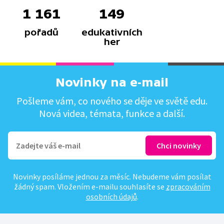
1 161
149
pořadů
edukativních
her
Novinky na e-mail
Pošleme vám, co nového se děje ve světě edu.
Nová videa, témata, funkce a další.
Novinky posíláme jednou za měsíc. Nebudeme vám posílat
žádný spam. Vložením e-mailu souhlasíte se
zpracováním
osobních údajů
.