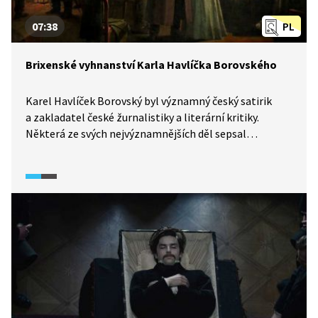
07:38
PL
Brixenské vyhnanství Karla Havlíčka Borovského
Karel Havlíček Borovský byl významný český satirik
a zakladatel české žurnalistiky a literární kritiky.
Některá ze svých nejvýznamnějších děl sepsal
v průběhu svého vyhnanství v Brixenu. Tomuto období
Havlíčkova života je věnována i tato ukázka.