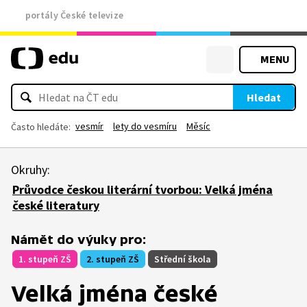
portály České televize
MENU
Hledat
vesmír
lety do vesmíru
Měsíc
Často hledáte:
Okruhy:
Průvodce českou literární tvorbou: Velká jména
české literatury
Námět do výuky pro:
1. stupeň ZŠ
2. stupeň ZŠ
Střední škola
Velká jména české