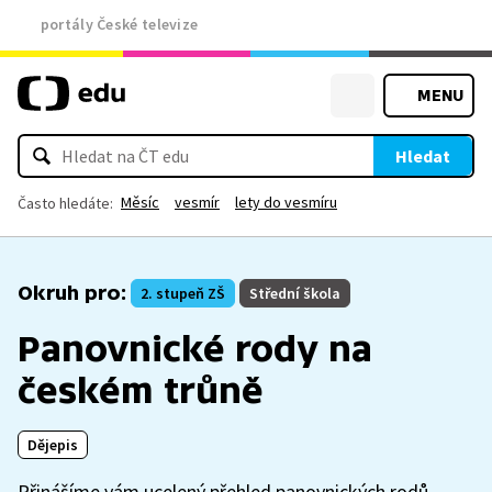
portály České televize
MENU
Hledat
Měsíc
vesmír
lety do vesmíru
Často hledáte:
Okruh pro:
2. stupeň ZŠ
Střední škola
Panovnické rody na
českém trůně
Dějepis
Přinášíme vám ucelený přehled panovnických rodů