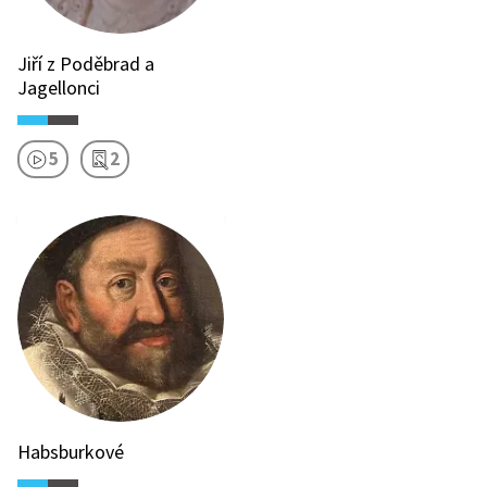
Jiří z Poděbrad a
Jagellonci
5
2
Habsburkové