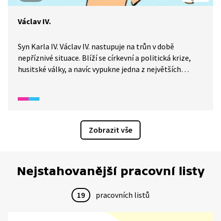
Václav IV.
Syn Karla IV. Václav IV. nastupuje na trůn v době
nepříznivé situace. Blíží se církevní a politická krize,
husitské války, a navíc vypukne jedna z největších
morových epidemií.
Zobrazit vše
Nejstahovanější pracovní listy
19
pracovních listů