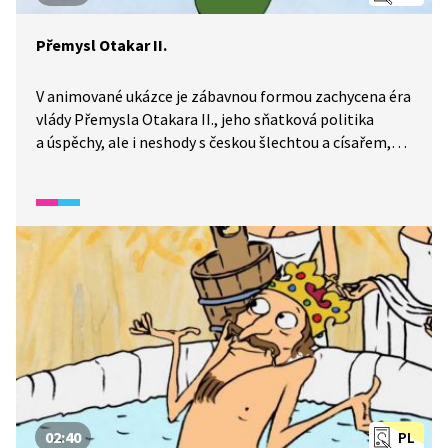
Přemysl Otakar II.
V animované ukázce je zábavnou formou zachycena éra
vlády Přemysla Otakara II., jeho sňatková politika
a úspěchy, ale i neshody s českou šlechtou a císařem,
které nakonec vedly k jeho pádu v bitvě na Moravském
poli.
02:40
PL