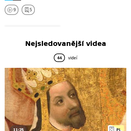
9
5
Nejsledovanější videa
44
videí
11:25
PL