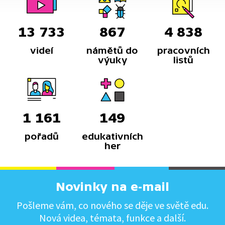
13 733
867
4 838
videí
námětů do
pracovních
výuky
listů
1 161
149
pořadů
edukativních
her
Novinky na e-mail
Pošleme vám, co nového se děje ve světě edu.
Nová videa, témata, funkce a další.