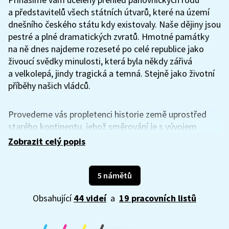
a představitelů všech státních útvarů, které na území
dnešního českého státu kdy existovaly. Naše dějiny jsou
pestré a plné dramatických zvratů. Hmotné památky
na ně dnes najdeme rozeseté po celé republice jako
živoucí svědky minulosti, která byla někdy zářivá
a velkolepá, jindy tragická a temná. Stejně jako životní
příběhy našich vládců.
Provedeme vás propletenci historie země uprostřed
starého kontinentu, jehož směrování je s vývojem
našich domácích záležitostí neodmyslitelně spjato.
Zobrazit celý popis
Bylo by chybou domnívat se, že se česká historie
odehrávala nezávisle na událostech zahraničních.
Naopak, ukážeme vám, jak osudy národů často závisí
5 námětů
na vrtoších mocných, náhodách a dějinných
Obsahující
44 videí
a
19 pracovních listů
kompromisech. A samozřejmě také na osobnostních
rysech a zájmech jejich panovníků. Co všechno se za
posledních tisíc let odehrálo na českém trůně?