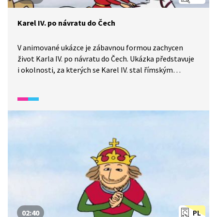
Karel IV. po návratu do Čech
V animované ukázce je zábavnou formou zachycen
život Karla IV. po návratu do Čech. Ukázka představuje
i okolnosti, za kterých se Karel IV. stal římským
a českým králem a římským císařem.
02:40
PL