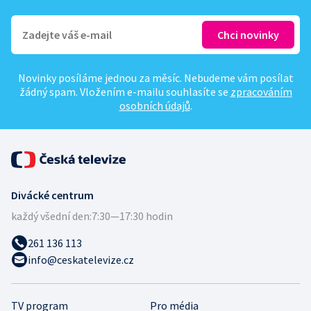
Novinky posíláme jednou za měsíc. Nebudeme vám posílat
žádný spam. Vložením e-mailu souhlasíte se
zpracováním
osobních údajů
.