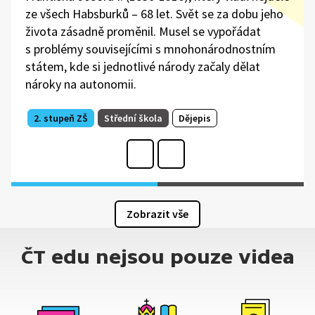
ze všech Habsburků – 68 let. Svět se za dobu jeho
života zásadně proměnil. Musel se vypořádat
s problémy souvisejícími s mnohonárodnostním
státem, kde si jednotlivé národy začaly dělat
nároky na autonomii.
2. stupeň ZŠ
Střední škola
Dějepis
Zobrazit vše
ČT edu nejsou pouze videa