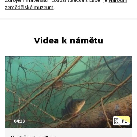
zemědělské muzeum
.
Videa k námětu
04:13
PL