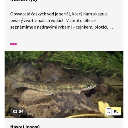
Obyvatelé českých vod je seriál, který nám ukazuje
pestrý život v našich vodách. V tomto díle se
seznámíme s nedravými rybami – cejnkem, ploticí,
cejnem, kaprem a karasem. Ukážeme si, čím se tyto
ryby živí. Víte, co je zooplankton nebo požeráková
kost?
01:04
PL
Návrat lososů