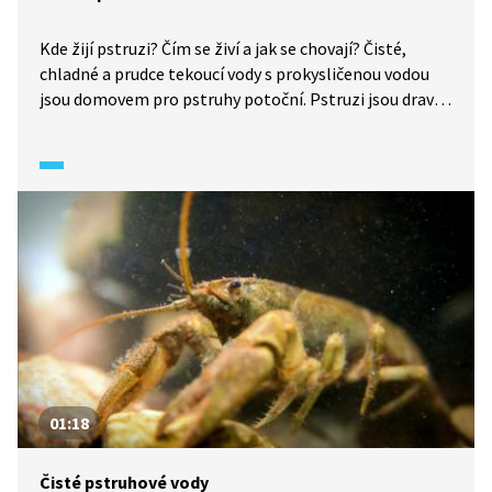
Kde žijí pstruzi? Čím se živí a jak se chovají? Čisté,
chladné a prudce tekoucí vody s prokysličenou vodou
jsou domovem pro pstruhy potoční. Pstruzi jsou dravci
a loví larvy hmyzu.
01:18
Čisté pstruhové vody