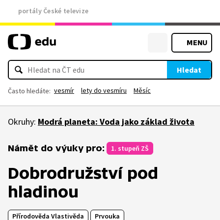
portály České televize
MENU
Hledat
vesmír
lety do vesmíru
Měsíc
Často hledáte:
Okruhy:
Modrá planeta: Voda jako základ života
Námět do výuky pro:
1. stupeň ZŠ
Dobrodružství pod
hladinou
Přírodověda Vlastivěda
Prvouka