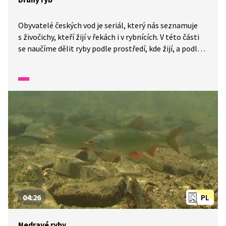
Obyvatelé českých vod je seriál, který nás seznamuje
s živočichy, kteří žijí v řekách i v rybnících. V této části
se naučíme dělit ryby podle prostředí, kde žijí, a podle
přijímané potravy. Naučíme se od sebe rozlišit pstruha
a lipana, plotici, amura, kapra i štiku.
04:26
PL
Nedravé ryby