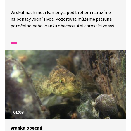
Ve skulinách mezi kameny a pod břehem narazíme
na bohatý vodní život. Pozorovat můžeme pstruha
potočního nebo vranku obecnou. Ani chrostíci ve svých
pevných schránkách nejsou před těmito predátory
v bezpečí. Při troše štěstí narazíme na úklidovou četu
potoka, raka kamenáče. Kdysi jich pod kameny bývaly
tisíce.
01:03
Vranka obecná