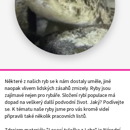
Některé z našich ryb se k nám dostaly uměle, jiné
naopak vlivem lidských zásahů zmizely. Ryby jsou
zajímavé nejen pro rybáře. Složení rybí populace má
dopad na veškerý další podvodní život. Jaký? Podívejte
se. K tématu naše ryby jsme pro vás kromě videí
připravili také několik pracovních listů.
Zdrojem materiálu "Lososí tulačka z Labe" je
Národní