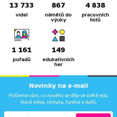
13 733
867
4 838
videí
námětů do
pracovních
výuky
listů
1 161
149
pořadů
edukativních
her
Novinky na e-mail
Pošleme vám, co nového se děje ve světě edu.
Nová videa, témata, funkce a další.