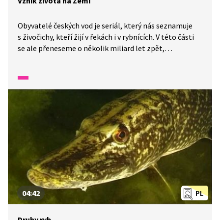
Vznik života na Zemi
Obyvatelé českých vod je seriál, který nás seznamuje
s živočichy, kteří žijí v řekách i v rybnících. V této části
se ale přeneseme o několik miliard let zpět,
představíme si vznik života na naší planetě a povíme si,
jak se evoluce během miliónů let dostala z vody
na souš. Některé druhy ale ve vodě zůstaly. Třeba ryby.
My si je rozdělíme na mořské a sladkovodní.
04:42
PL
Druhy ryb