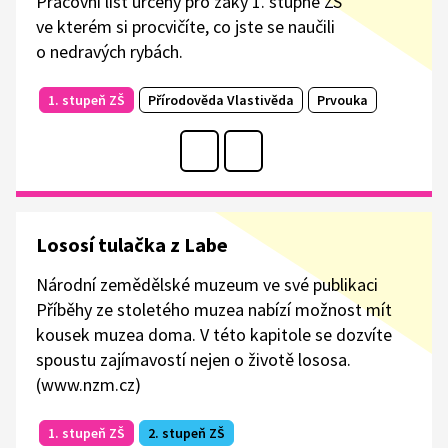
Pracovní list určený pro žáky 1. stupně ZŠ
ve kterém si procvičíte, co jste se naučili
o nedravých rybách.
1. stupeň ZŠ
Přírodověda Vlastivěda
Prvouka
Lososí tulačka z Labe
Národní zemědělské muzeum ve své publikaci
Příběhy ze stoletého muzea nabízí možnost mít
kousek muzea doma. V této kapitole se dozvíte
spoustu zajímavostí nejen o životě lososa.
(www.nzm.cz)
1. stupeň ZŠ
2. stupeň ZŠ