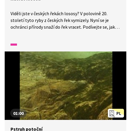
Viděli jste v českých řekách lososy? V polovině 20.
století tyto ryby z českých řek vymizely. Nyní se je
ochránci přírody snaží do řek vracet. Podívejte se, jak
vypadají takzvané rybí přechody podél jezů. V jedné
minutě vám představíme malé zázraky fauny a flóry
v naší zemi.
01:00
PL
Pstruh potoční