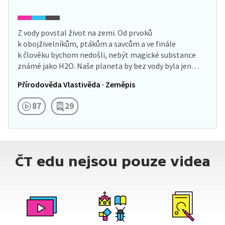
Z vody povstal život na zemi. Od prvoků
k obojživelníkům, ptákům a savcům a ve finále
k člověku bychom nedošli, nebýt magické substance
známé jako H2O. Naše planeta by bez vody byla jen
pustinou.…
Přírodověda Vlastivěda · Zeměpis
87
29
ČT edu nejsou pouze videa