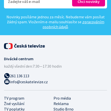
Novinky posíláme jednou za měsíc. Nebudeme vám posílat
žádný spam. Vložením e-mailu souhlasíte se
zpracováním
osobních údajů
.