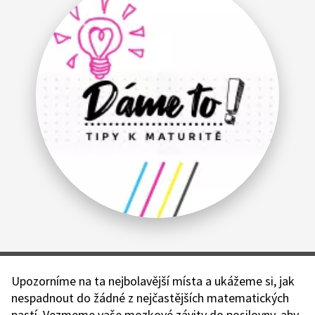
Upozorníme na ta nejbolavější místa a ukážeme si, jak
nespadnout do žádné z nejčastějších matematických
pastí. Vezmeme vaše mozkové závity do posilovny, aby