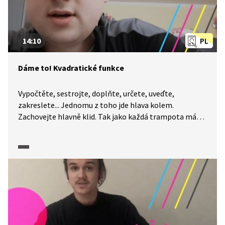
14:10
PL
Dáme to! Kvadratické funkce
Vypočtěte, sestrojte, doplňte, určete, uveďte,
zakreslete... Jednomu z toho jde hlava kolem.
Zachovejte hlavně klid. Tak jako každá trampota má
svou mez, má i každá úloha své řešení. A na to, abyste
k němu dospěli, určitě nemusíte být Einsteinem. I když
je maturitní zkouška z matematiky každý rok trochu
jiná, okruhy popsané CERMATem se příliš nemění
a nároky na úspěšné složení maturity jsou popsány
poměrně přesně. A my a naše pracovní listy jsme tu
proto, abychom vám pomohli je splnit. Dnes se
společně podíváme na funkce.