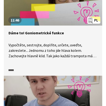
11:46
PL
Dáme to! Goniometrické funkce
Vypočtěte, sestrojte, doplňte, určete, uveďte,
zakreslete... Jednomu z toho jde hlava kolem.
Zachovejte hlavně klid. Tak jako každá trampota má
svou mez, má i každá úloha své řešení. A na to, abyste
k němu dospěli, určitě nemusíte být Einsteinem. I když
je maturitní zkouška z matematiky každý rok trochu
jiná, okruhy popsané CERMATem se příliš nemění
a nároky na úspěšné složení maturity jsou popsány
poměrně přesně. A my a naše pracovní listy jsme tu
proto, abychom vám pomohli je splnit. Dnes se
společně podíváme na na goniometrické funkce.