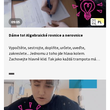
obory a zlomky.
09:05
PL
Dáme to! Algebraické rovnice a nerovnice
Vypočtěte, sestrojte, doplňte, určete, uveďte,
zakreslete... Jednomu z toho jde hlava kolem.
Zachovejte hlavně klid. Tak jako každá trampota má
svou mez, má i každá úloha své řešení. A na to, abyste
k němu dospěli, určitě nemusíte být Einsteinem. I když
je maturitní zkouška z matematiky každý rok trochu
jiná, okruhy popsané CERMATem se příliš nemění
a nároky na úspěšné složení maturity jsou popsány
poměrně přesně. A my a naše pracovní listy jsme tu
proto, abychom vám pomohli je splnit. Dnes se
společně podíváme na algebraické rovnice a nerovnice.