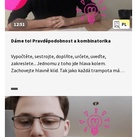
12:51
PL
Dáme to! Pravděpodobnost a kombinatorika
Vypočtěte, sestrojte, doplňte, určete, uveďte,
zakreslete... Jednomu z toho jde hlava kolem.
Zachovejte hlavně klid. Tak jako každá trampota má
svou mez, má i každá úloha své řešení. A na to, abyste
k němu dospěli, určitě nemusíte být Einsteinem. I když
je maturitní zkouška z matematiky každý rok trochu
jiná, okruhy popsané CERMATem se příliš nemění
a nároky na úspěšné složení maturity jsou popsány
poměrně přesně. A my a naše pracovní listy jsme tu
proto, abychom vám pomohli je splnit. Dnes se
společně podíváme na pravděpodobnost a statistiku.