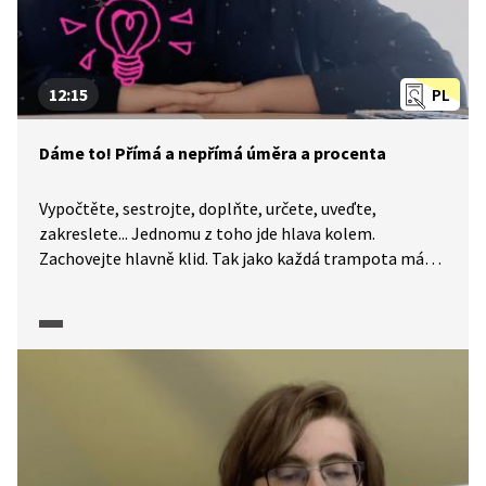
12:15
PL
Dáme to! Přímá a nepřímá úměra a procenta
Vypočtěte, sestrojte, doplňte, určete, uveďte,
zakreslete... Jednomu z toho jde hlava kolem.
Zachovejte hlavně klid. Tak jako každá trampota má
svou mez, má i každá úloha své řešení. A na to, abyste
k němu dospěli, určitě nemusíte být Einsteinem. I když
je maturitní zkouška z matematiky každý rok trochu
jiná, okruhy popsané CERMATem se příliš nemění
a nároky na úspěšné složení maturity jsou popsány
poměrně přesně. A my a naše pracovní listy jsme tu
proto, abychom vám pomohli je splnit. Dnes se
společně podíváme na přímou a nepřímou úměru
(trojčlenku) a procenta.