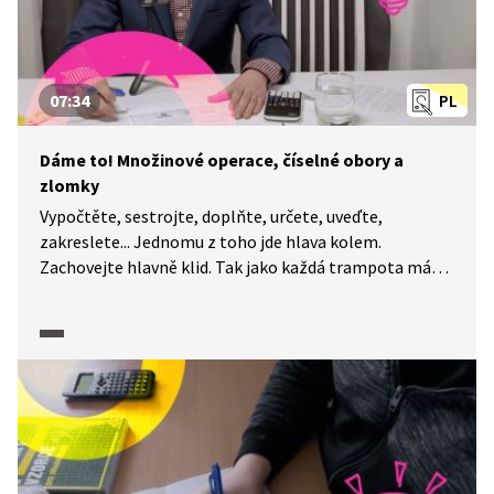
07:34
PL
Dáme to! Množinové operace, číselné obory a
zlomky
Vypočtěte, sestrojte, doplňte, určete, uveďte,
zakreslete... Jednomu z toho jde hlava kolem.
Zachovejte hlavně klid. Tak jako každá trampota má
svou mez, má i každá úloha své řešení. A na to, abyste
k němu dospěli, určitě nemusíte být Einsteinem. I když
je maturitní zkouška z matematiky každý rok trochu
jiná, okruhy popsané CERMATem se příliš nemění
a nároky na úspěšné složení maturity jsou popsány
poměrně přesně. A my a naše pracovní listy jsme tu
proto, abychom vám pomohli je splnit. Dnes se
společně podíváme na množinové operace, číselné