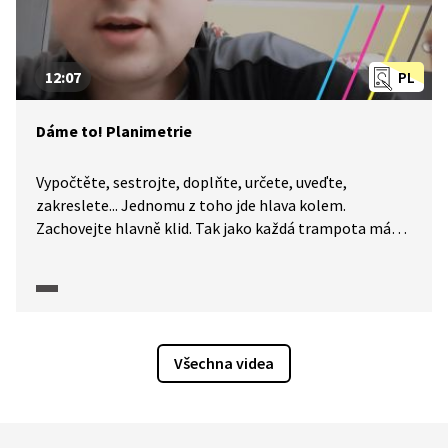
12:07
PL
Dáme to! Planimetrie
Vypočtěte, sestrojte, doplňte, určete, uveďte,
zakreslete... Jednomu z toho jde hlava kolem.
Zachovejte hlavně klid. Tak jako každá trampota má
svou mez, má i každá úloha své řešení. A na to, abyste
k němu dospěli, určitě nemusíte být Einsteinem. I když
je maturitní zkouška z matematiky každý rok trochu
jiná, okruhy popsané CERMATem se příliš nemění
a nároky na úspěšné složení maturity jsou popsány
Všechna videa
poměrně přesně. A my a naše pracovní listy jsme tu
proto, abychom vám pomohli je splnit. Dnes se
společně podíváme na planimetrii.