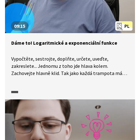
09:15
PL
Dáme to! Logaritmické a exponenciální funkce
Vypočtěte, sestrojte, doplňte, určete, uveďte,
zakreslete... Jednomu z toho jde hlava kolem.
Zachovejte hlavně klid. Tak jako každá trampota má
svou mez, má i každá úloha své řešení. A na to, abyste
k němu dospěli, určitě nemusíte být Einsteinem. I když
je maturitní zkouška z matematiky každý rok trochu
jiná, okruhy popsané CERMATem se příliš nemění
a nároky na úspěšné složení maturity jsou popsány
poměrně přesně. A my a naše pracovní listy jsme tu
proto, abychom vám pomohli je splnit. Dnes se
společně podíváme na logaritmické a exponenciální
funkce.