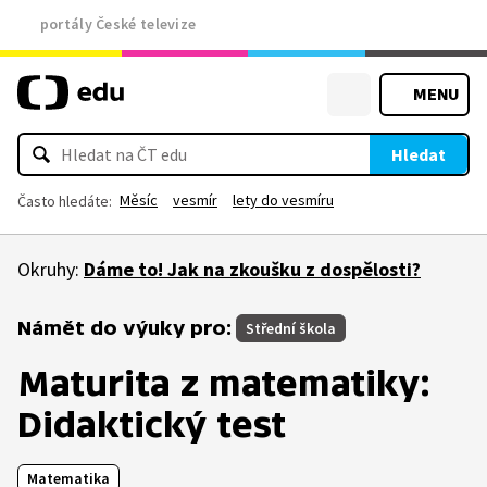
portály České televize
MENU
Hledat
Měsíc
vesmír
lety do vesmíru
Často hledáte:
Okruhy:
Dáme to! Jak na zkoušku z dospělosti?
Námět do výuky pro:
Střední škola
Maturita z matematiky:
Didaktický test
Matematika