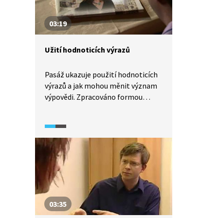
03:19
Užití hodnoticích výrazů
Pasáž ukazuje použití hodnoticích
výrazů a jak mohou měnit význam
výpovědi. Zpracováno formou
scénky a následovného vysvětlení.
03:35