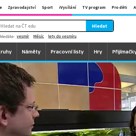
e
Zpravodajství
Sport
iVysílání
TV program
Pro děti
A
Hledat
vesmír
Měsíc
lety do vesmíru
hledáte:
ruhy
Náměty
Pracovní listy
Hry
Přijímačk