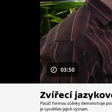
03:50
Zvířecí jazyko
Pasáž formou scénky demonstruje použi
je vysvětlen jejich význam.