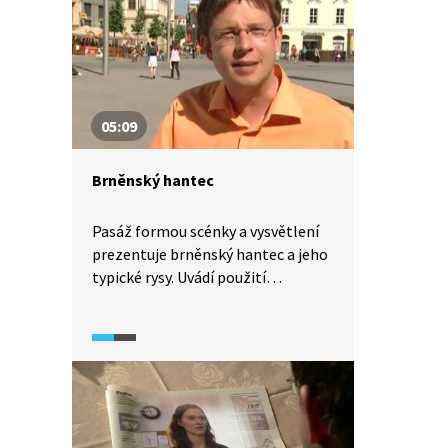
05:09
Brněnský hantec
Pasáž formou scénky a vysvětlení
prezentuje brněnský hantec a jeho
typické rysy. Uvádí použití
některých slov, vysvětluje jejich
význam a původ.