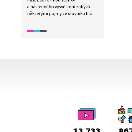
a následného vysvětlení zabývá
některými pojmy ze slovníku hráčů
počítačových her.
13 733
86