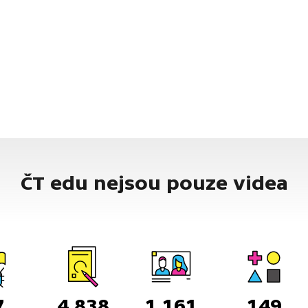
ČT edu nejsou pouze videa
7
4 838
1 161
149