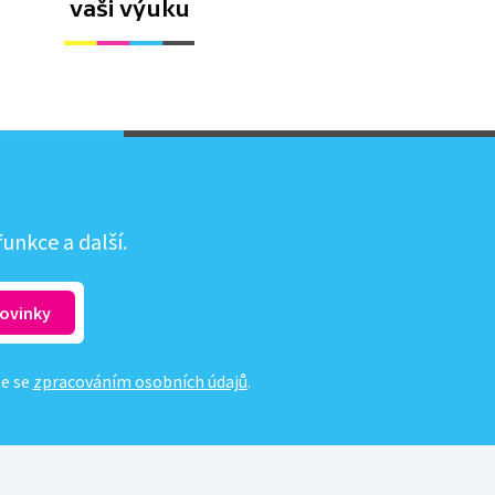
vaši výuku
unkce a další.
te se
zpracováním osobních údajů
.