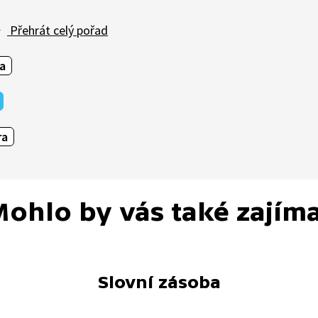
Přehrát celý pořad
a
ra
ohlo by vás také zajím
Slovní zásoba