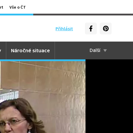
rt
Vše o ČT
Přihlásit
y
Náročné situace
Další