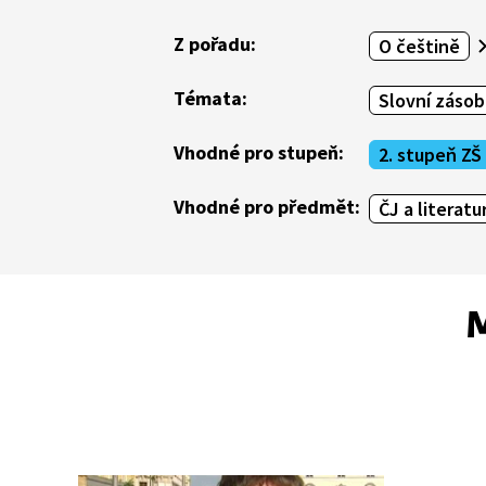
Z pořadu:
O češtině
Témata:
Slovní zásob
Vhodné pro stupeň:
2. stupeň ZŠ
Vhodné pro předmět:
ČJ a literatu
M