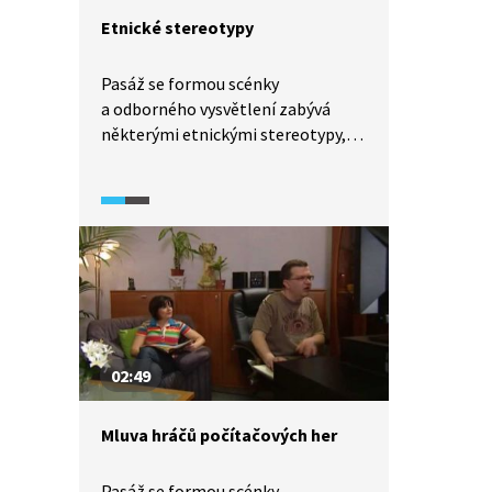
Etnické stereotypy
Pasáž se formou scénky
a odborného vysvětlení zabývá
některými etnickými stereotypy,
tedy frazémy a rčeními spojenými
s etniky nebo národy.
02:49
Mluva hráčů počítačových her
Pasáž se formou scénky