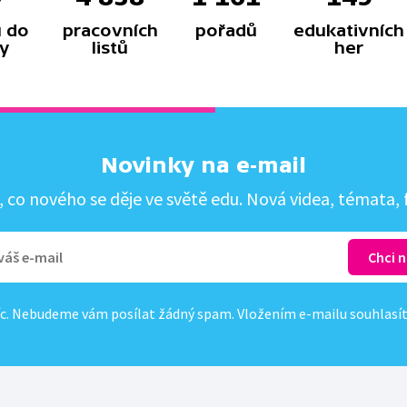
 do
pracovních
pořadů
edukativních
y
listů
her
Novinky na e-mail
co nového se děje ve světě edu. Nová videa, témata, f
c. Nebudeme vám posílat žádný spam. Vložením e-mailu souhlasí