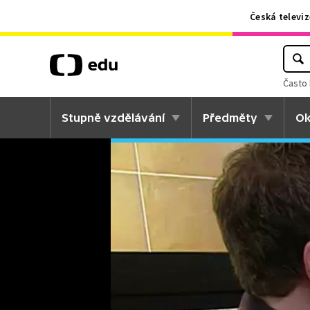
Česká televiz
Často 
Stupně vzdělávání
Předměty
Ok