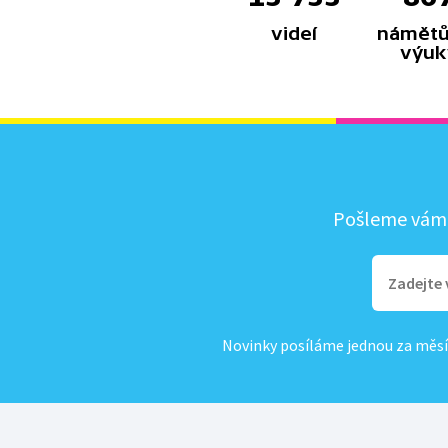
videí
námětů
výuk
Pošleme vám, 
Novinky posíláme jednou za měsí