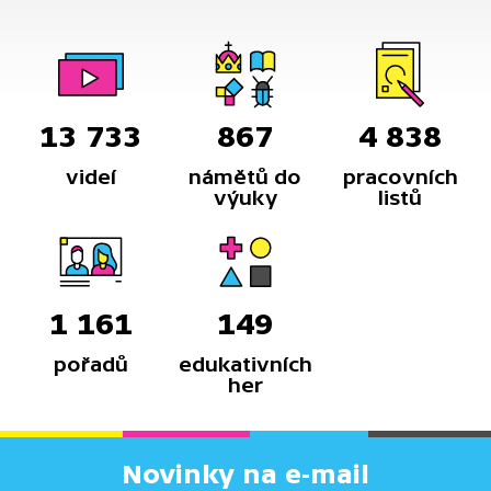
13 733
867
4 838
videí
námětů do
pracovních
výuky
listů
1 161
149
pořadů
edukativních
her
Novinky na e-mail