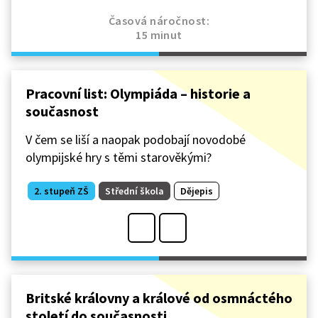
Časová náročnost:
15 minut
Pracovní list: Olympiáda – historie a
současnost
V čem se liší a naopak podobají novodobé
olympijské hry s těmi starověkými?
2. stupeň ZŠ
Střední škola
Dějepis
Britské královny a králové od osmnáctého
století do současnosti