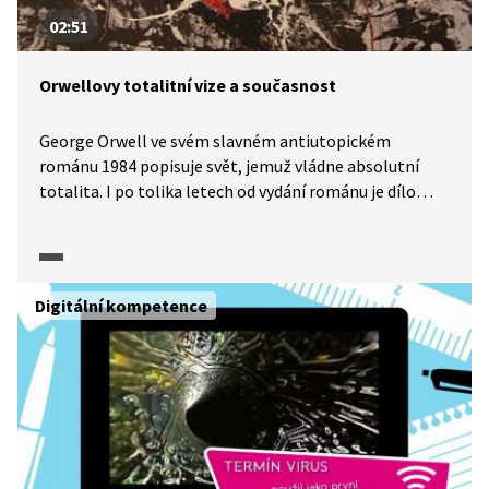
02:51
Orwellovy totalitní vize a současnost
George Orwell ve svém slavném antiutopickém
románu 1984 popisuje svět, jemuž vládne absolutní
totalita. I po tolika letech od vydání románu je dílo
aktuální a vize v něm nastíněné se mohou stát reálnou
hrozbou. Ostatně přinejmenším jedna z nejmocnějších
zemí světa má dnes otevřeně totalitní systém.
Tendence k manipulaci a kontrole lidí existují stále,
Digitální kompetence
napříč všemi společnostmi, a mohou být
o to nebezpečnější, oč jsou skrytější.