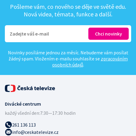
Pošleme vám, co nového se děje ve světě edu.
Nová videa, témata, funkce a další.
Novinky posíláme jednou za měsíc. Nebudeme vám posílat
žádný spam. Vložením e-mailu souhlasíte se
zpracováním
osobních údajů
.