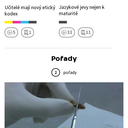
Jazykové jevy nejen k
Učitelé mají nový etický
maturitě
kodex
5
1
33
11
Pořady
2
pořady