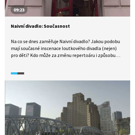
09:23
Naivní divadlo: Současnost
Na co se dnes zaměřuje Naivní divadlo? Jakou podobu
mají současné inscenace loutkového divadla (nejen)
pro děti? Kdo může za změnu repertoáru i způsobu
tvorby? Vybraná pasáž představuje současnou tvorbu
Naivního divadla i jeho členy a tvůrce. Ve druhé části se
dozvíte i něco málo o Festivalu loutkových divadel,
který se pravidelně koná v Liberci. Video je doplněno
o záběry z vybraných divadelních her.