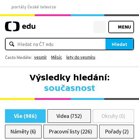
portály České televize
MENU
Hledat
vesmír
Měsíc
lety do vesmíru
Často hledáte:
Výsledky hledání:
současnost
Vše (986)
Videa (752)
Okruhy (0)
Náměty (6)
Pracovní listy (226)
Pořady (2)