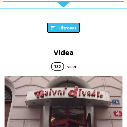
Filtrovat
Videa
752
videí