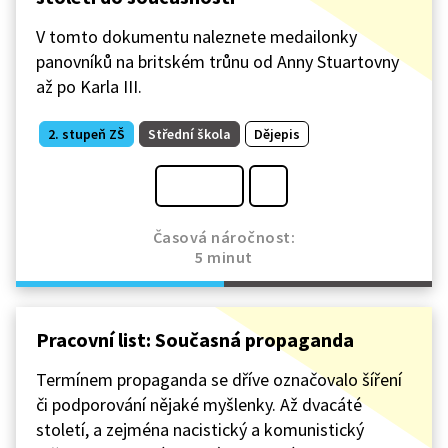
V tomto dokumentu naleznete medailonky
panovníků na britském trůnu od Anny Stuartovny
až po Karla III.
2. stupeň ZŠ
Střední škola
Dějepis
Časová náročnost:
5 minut
Pracovní list: Současná propaganda
Termínem propaganda se dříve označovalo šíření
či podporování nějaké myšlenky. Až dvacáté
století, a zejména nacistický a komunistický