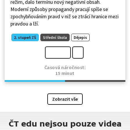
režim, dalo termínu nový negativní obsah.
Moderní způsoby propagandy pracují spíše se
zpochybňováním pravd v niž se ztrácí hranice mezi
pravdou a lží.
2. stupeň ZŠ
Střední škola
Dějepis
Časová náročnost:
15 minut
Zobrazit vše
ČT edu nejsou pouze videa