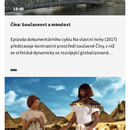
18:40
Čína: Současnost a minulost
Epizoda dokumentárního cyklu Na vlastní nohy (2017)
představuje kontrastní prostředí současné Číny, v níž
se střetává dynamicky se rozvíjející globalizovaná
civilizace s tradičním venkovem. Prostřednictvím
záběrů z ulic moderní megalopole Šanghaje přibližuje
aktuální podobu Číny z hlediska politického uspořádání
i rozvíjející se globální ekonomiky. Následně se
zaměřuje na venkovské oblasti, kde připomíná tradiční
čínské hodnoty uznávané před nástupem
komunistického režimu.