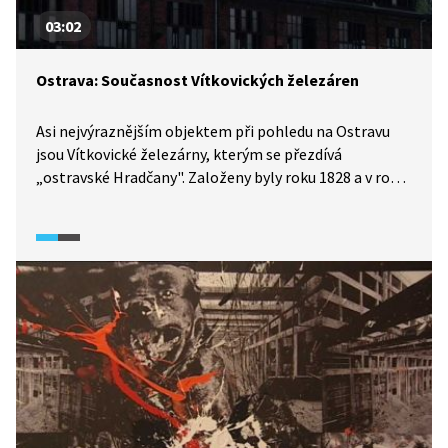
03:02
Ostrava: Současnost Vítkovických železáren
Asi nejvýraznějším objektem při pohledu na Ostravu
jsou Vítkovické železárny, kterým se přezdívá
„ostravské Hradčany". Založeny byly roku 1828 a v roce
1998 byl jejich provoz ukončen. Napřed to vypadalo, že
budovy železáren budou chátrat, po rozsáhlé
rekonstrukci jsou však znovu využívány. Zpřístupněna
byla věž, vzniklo zde multifunkční kulturní centrum,
konají se tu festivaly (Colours of Ostrava)
a do budoucna je v plánu další rozšíření místních
aktivit.