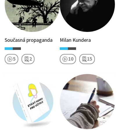
Současná propaganda
Milan Kundera
5
2
10
15