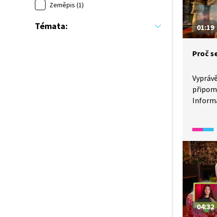
Zeměpis (1)
Letecký
Témata:
01:19
Proč s
Vyprávě
připomí
Inform
slavení
i o smy
04:32