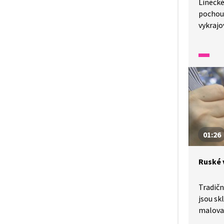
Linecké
pochou
vykraj
nebo d
marmel
džem? 
jasno.
01:26
Ruské 
Tradičn
jsou sk
malovan
aby si 