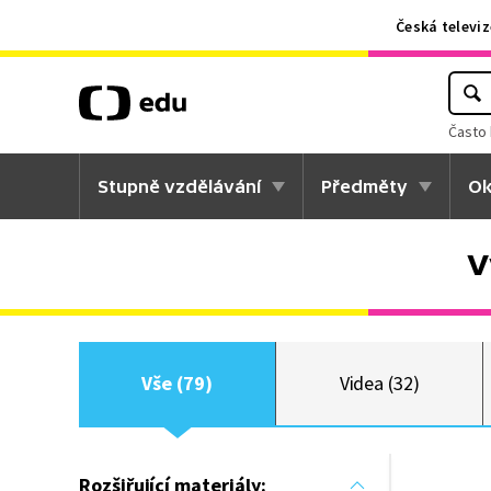
Česká televiz
Často 
Stupně vzdělávání
Předměty
Ok
V
Vše (79)
Videa (32)
Rozšiřující materiály: