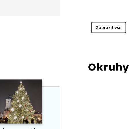
imu plnou sněhu, který je
olem. A věřte, nevěřte,
by podléhají módním
m.
Zobrazit vše
Okruhy