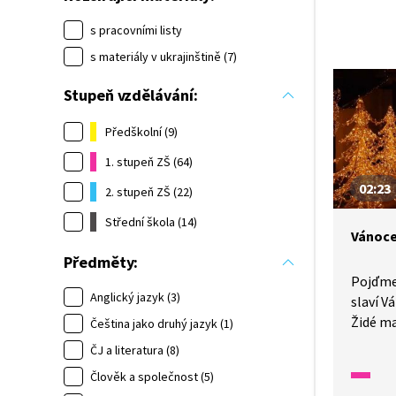
s pracovními listy
s materiály v ukrajinštině (7)
Stupeň vzdělávání:
Předškolní (9)
1. stupeň ZŠ (64)
02:23
2. stupeň ZŠ (22)
Střední škola (14)
Vánoce
Předměty:
Pojďme 
Anglický jazyk (3)
slaví V
Židé ma
Čeština jako druhý jazyk (1)
Hlavní
ČJ a literatura (8)
zapalová
Člověk a společnost (5)
V Itáli