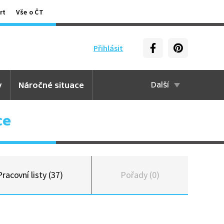
rt
Vše o ČT
Přihlásit
y
Náročné situace
Další
ce
Pracovní listy (37)
Pořady (0)