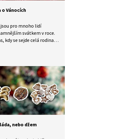
a o Vánocích
jsou pro mnoho lidí
namnějším svátkem v roce.
as, kdy se sejde celá rodina
čně si užívá klid a vánoční
 Jak se ale správně chovat
ovečerní večeře? To nám
ví studentka etikety Beáta
 Podívejte na video
.
áda, nebo džem