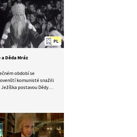
. V Zimbabwe místo
ku zdobí břečťan. Všechny
ánocích spojuje kouzlo
PL
 a Děda Mráz
lečném období se
ovenští komunisté snažili
t Ježíška postavou Dědy
 Šlo o promyšlenou
ndu cílenou na děti
ž. Podívejte se na dobové
ajství o příchodu Dědy
ezi bratislavské Pionýry
o příletu vrtulníkem v roce
a dětmi zaměstnanců