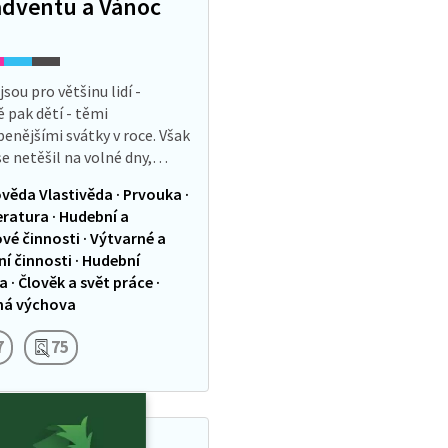
adventu a Vánoc
sou pro většinu lidí -
ě pak dětí - těmi
benějšími svátky v roce. Však
se netěšil na volné dny,
 Ježíška, pohádky nebo plné
věda Vlastivěda · Prvouka ·
kroví. To všechno nás ale
teratura · Hudební a
é činnosti · Výtvarné a
í činnosti · Hudební
 · Člověk a svět práce ·
ná výchova
7
75