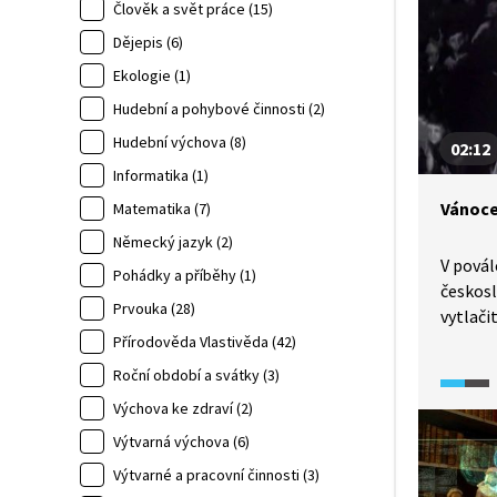
Befana
Člověk a svět práce (15)
stromeč
Dějepis (6)
ale o V
Ekologie (1)
a láska.
Hudební a pohybové činnosti (2)
Hudební výchova (8)
02:12
Informatika (1)
Vánoce
Matematika (7)
Německý jazyk (2)
V pová
Pohádky a příběhy (1)
českosl
Prvouka (28)
vytlači
Mráze.
Přírodověda Vlastivěda (42)
propaga
Roční období a svátky (3)
a mláde
Výchova ke zdraví (2)
zpravod
Výtvarná výchova (6)
Mráze m
a o jeh
Výtvarné a pracovní činnosti (3)
1958 z