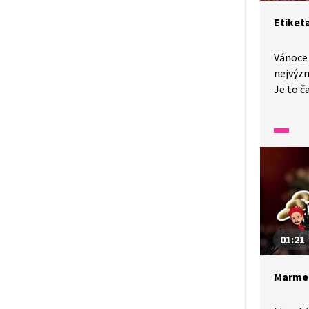
Etiket
Vánoce 
nejvýz
Je to č
a spole
pohodu.
u štědr
dnes po
Smutná.
z Wifiny
01:21
Marmel