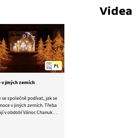
Videa
PL
 v jiných zemích
se společně podívat, jak se
ánoce v jiných zemích. Třeba
jí v období Vánoc Chanuku.
m symbolem je postupné
ní svíček a jí se koblihy.
i zase nosí dárky čarodějnice