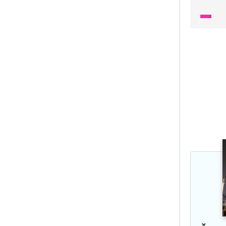
bílou z
všude k
i ozdo
trendů