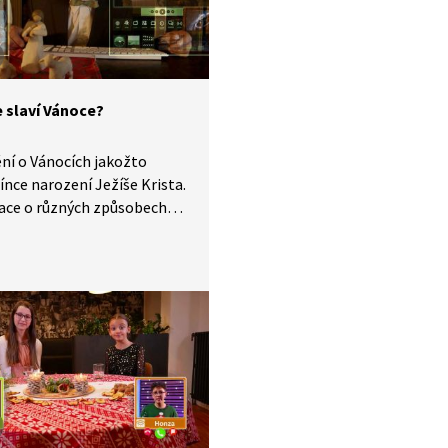
ch opraven v Malešicích.
e slaví Vánoce?
ní o Vánocích jakožto
nce narození Ježíše Krista.
ace o různých způsobech
 v různých národech
slu této oslavy pro křesťany.