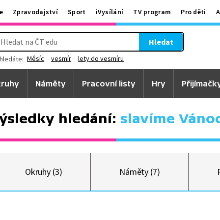
e
Zpravodajství
Sport
iVysílání
TV program
Pro děti
A
Hledat
Měsíc
vesmír
lety do vesmíru
hledáte:
ruhy
Náměty
Pracovní listy
Hry
Přijímačk
ýsledky hledání:
slavíme Váno
Okruhy (3)
Náměty (7)