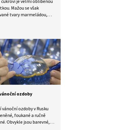
 cukroví je velmi oblíbenou
tkou. Mažou se však
ované tvary marmeládou,
žemem? A proč říkáme
áda? Z čeho je vyroben
Pojďme si v tom udělat
vánoční ozdoby
í vánoční ozdoby v Rusku
leněné, foukané a ručně
é. Obvykle jsou barevné,
lidé zpříjemnili tu dlouhou