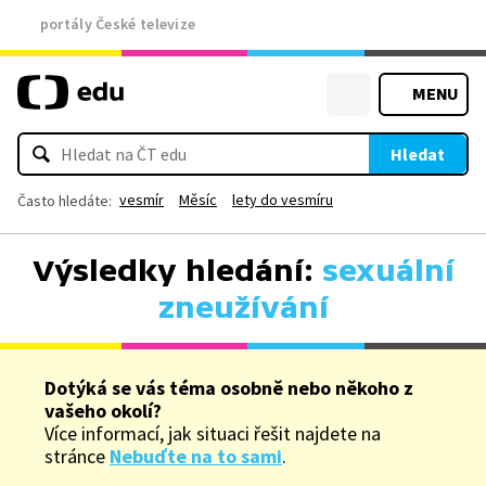
portály České televize
MENU
Hledat
vesmír
Měsíc
lety do vesmíru
Často hledáte:
Výsledky hledání:
sexuální
zneužívání
Dotýká se vás téma osobně nebo někoho z
vašeho okolí?
Více informací, jak situaci řešit najdete na
stránce
Nebuďte na to sami
.