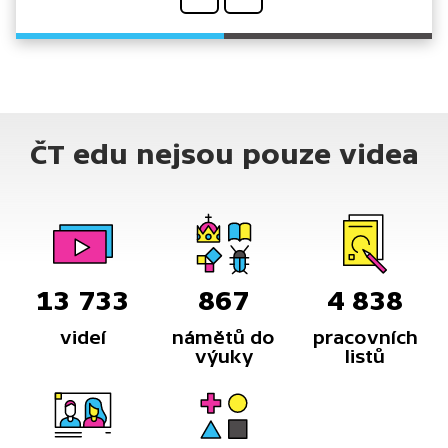
ČT edu nejsou pouze videa
13 733
867
4 838
videí
námětů do
pracovních
výuky
listů