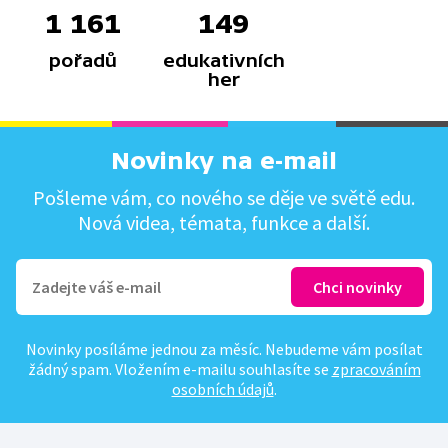
1 161
149
pořadů
edukativních
her
Novinky na e-mail
Pošleme vám, co nového se děje ve světě edu.
Nová videa, témata, funkce a další.
Novinky posíláme jednou za měsíc. Nebudeme vám posílat
žádný spam. Vložením e-mailu souhlasíte se
zpracováním
osobních údajů
.