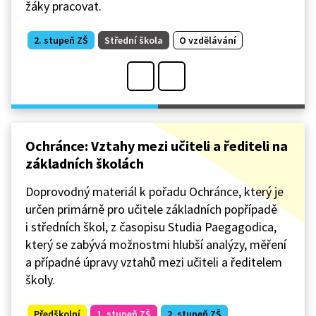
žáky pracovat.
2. stupeň ZŠ
Střední škola
O vzdělávání
Ochránce: Vztahy mezi učiteli a řediteli na
základních školách
Doprovodný materiál k pořadu Ochránce, který je
určen primárně pro učitele základních popřípadě
i středních škol, z časopisu Studia Paegagodica,
který se zabývá možnostmi hlubší analýzy, měření
a případné úpravy vztahů mezi učiteli a ředitelem
školy.
Předškolní
1. stupeň ZŠ
2. stupeň ZŠ