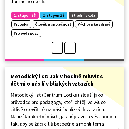
domácího násilí.
1. stupeň ZŠ
2. stupeň ZŠ
Střední škola
Prvouka
Člověk a společnost
Výchova ke zdraví
Pro pedagogy
Metodický list: Jak v hodině mluvit s
dětmi o násilí v blízkých vztazích
Metodický list (Centrum Locika) slouží jako
průvodce pro pedagogy, kteří chtějí ve výuce
citlivě otevřít téma násilí v blízkých vztazích.
Nabízí konkrétní návrh, jak připravit a vést hodinu
tak, aby se žáci cítili bezpečně a mohli téma