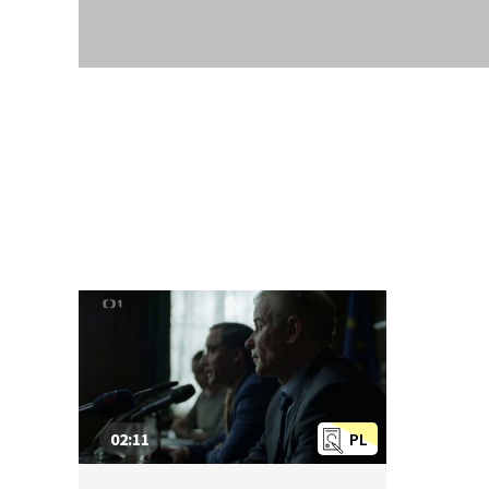
02:11
PL