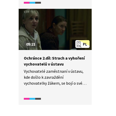
a zjišťuje další skutečnosti spojené
se sexuálním násilím v ústavu.
05:21
PL
Ochránce 2.díl: Strach a vyhoření
vychovatelů v ústavu
Vychovatelé zaměstnaní v ústavu,
kde došlo k zavraždění
vychovatelky žákem, se bojí o své
pracovní místo. Zároveň u nich
spatřujeme vyhořelost, obavy
a strach z výchovy svěřených dětí.
Na denním pořádku tu jsou drogy,
vulgarita a problémové chování.