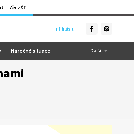
rt
Vše o ČT
Přihlásit
y
Náročné situace
Další
hami