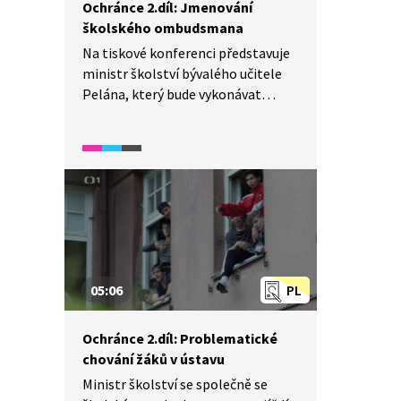
Ochránce 2.díl: Jmenování
školského ombudsmana
Na tiskové konferenci představuje
ministr školství bývalého učitele
Pelána, který bude vykonávat
funkci školského ombudsmana.
Jeho činnost se má zaměřovat
na mediaci a řešení sporů, se
zaměřením na problém šikany.
05:06
PL
Ochránce 2.díl: Problematické
chování žáků v ústavu
Ministr školství se společně se