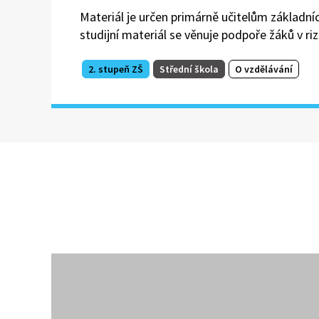
Materiál je určen primárně učitelům základn
studijní materiál se věnuje podpoře žáků v r
2. stupeň ZŠ
Střední škola
O vzdělávání