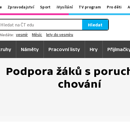
e
Zpravodajství
Sport
iVysílání
TV program
Pro děti
A
Hledat
vesmír
Měsíc
lety do vesmíru
hledáte:
ruhy
Náměty
Pracovní listy
Hry
Přijímačk
Podpora žáků s poruc
chování