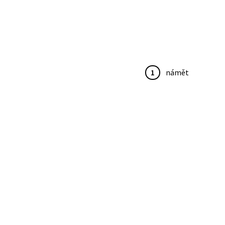
1
námět