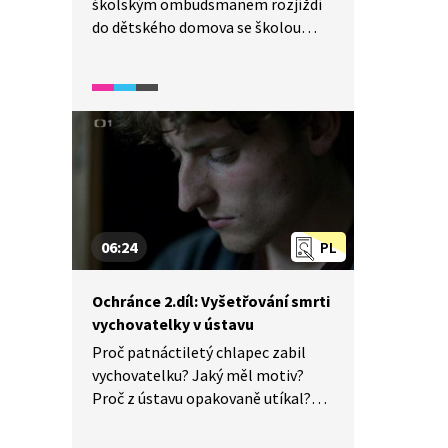
školským ombudsmanem rozjíždí
do dětského domova se školou
v Mandavě. Krádeže, útěky, drogy
a problematické chování žáků jsou
tu na denním pořádku. Všemi ale
otřese zpráva, že ve zdejším ústavu
patnáctiletý chlapec zabil svou
vychovatelku.
06:24
PL
Ochránce 2.díl: Vyšetřování smrti
vychovatelky v ústavu
Proč patnáctiletý chlapec zabil
vychovatelku? Jaký měl motiv?
Proč z ústavu opakovaně utíkal?
Školský ombudsman Pelán se
případem zabývá podrobněji