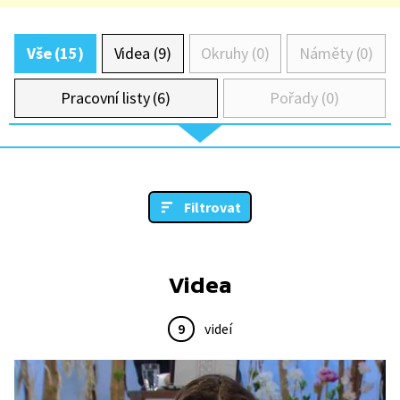
Vše (15)
Videa (9)
Okruhy (0)
Náměty (0)
Pracovní listy (6)
Pořady (0)
Filtrovat
Videa
9
videí