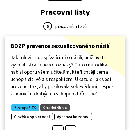
Pracovní listy
6
pracovních listů
BOZP prevence sexualizovaného násilí
Jak mluvit s dospívajícími o násilí, aniž byste
vyvolali strach nebo rozpaky? Tato metodika
nabízí oporu všem učitelům, kteří chtějí téma
uchopit citlivě a s respektem. Ukazuje, jak vést
prevenci tak, aby posilovala sebevědomí, respekt
k hranicím druhých a schopnost říct „ne“.
2. stupeň ZŠ
Střední škola
Člověk a společnost
Výchova ke zdraví