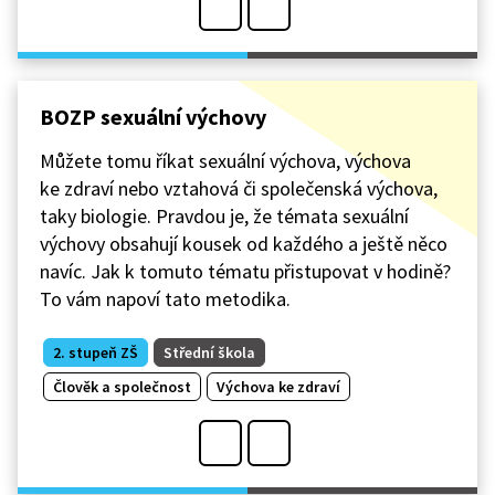
BOZP sexuální výchovy
Můžete tomu říkat sexuální výchova, výchova
ke zdraví nebo vztahová či společenská výchova,
taky biologie. Pravdou je, že témata sexuální
výchovy obsahují kousek od každého a ještě něco
navíc. Jak k tomuto tématu přistupovat v hodině?
To vám napoví tato metodika.
2. stupeň ZŠ
Střední škola
Člověk a společnost
Výchova ke zdraví