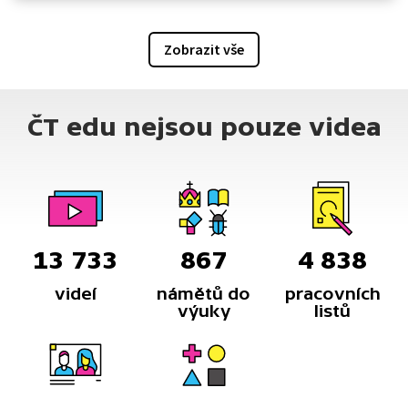
Zobrazit vše
ČT edu nejsou pouze videa
13 733
867
4 838
videí
námětů do
pracovních
výuky
listů