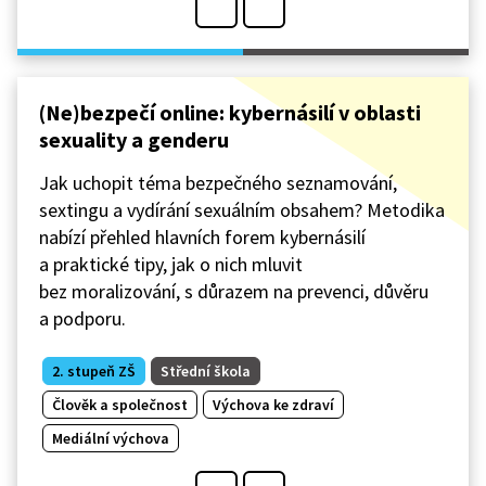
(Ne)bezpečí online: kybernásilí v oblasti
sexuality a genderu
Jak uchopit téma bezpečného seznamování,
sextingu a vydírání sexuálním obsahem? Metodika
nabízí přehled hlavních forem kybernásilí
a praktické tipy, jak o nich mluvit
bez moralizování, s důrazem na prevenci, důvěru
a podporu.
2. stupeň ZŠ
Střední škola
Člověk a společnost
Výchova ke zdraví
Mediální výchova