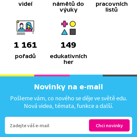
videí
námětů do
pracovních
výuky
listů
1 161
149
pořadů
edukativních
her
Novinky na e-mail
Pošleme vám, co nového se děje ve světě edu.
Nová videa, témata, funkce a další.