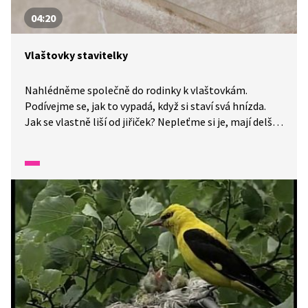
04:20
Vlaštovky stavitelky
Nahlédněme společně do rodinky k vlaštovkám.
Podívejme se, jak to vypadá, když si staví svá hnízda.
Jak se vlastně liší od jiřiček? Nepleťme si je, mají delší
ocásek a červené zbarvení. Chtěli byste vlaštovkám se
stavěním jejich hnízd pomoci? Můžete a budou
dokonce moc rády.