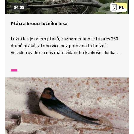
04:05
PL
Ptáci a brouci lužního lesa
Lužní les je rájem ptáků, zaznamenáno je tu přes 260
druhů ptáků, z toho více než polovina tu hnízdí.
Ve videu uvidíte u nás málo vídaného kvakoše, dudka,
ale i slavíka a žluvu. Představíme si také našeho
největšího brouka roháče obecného a zajímavého
nosorožíka.