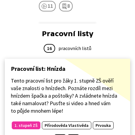
11
8
Pracovní listy
16
pracovních listů
Pracovní list: Hnízda
Tento pracovní list pro žáky 1. stupně ZŠ ověří
vaše znalosti o hnízdech. Poznáte rozdíl mezi
hnízdem špačka a poštolky? A zvládnete hnízda
také namalovat? Pusťte si video a hned vám
to půjde mnohem lépe!
1. stupeň ZŠ
Přírodověda Vlastivěda
Prvouka