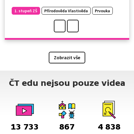
1. stupeň ZŠ
Přírodověda Vlastivěda
Prvouka
Zobrazit vše
ČT edu nejsou pouze videa
13 733
867
4 838