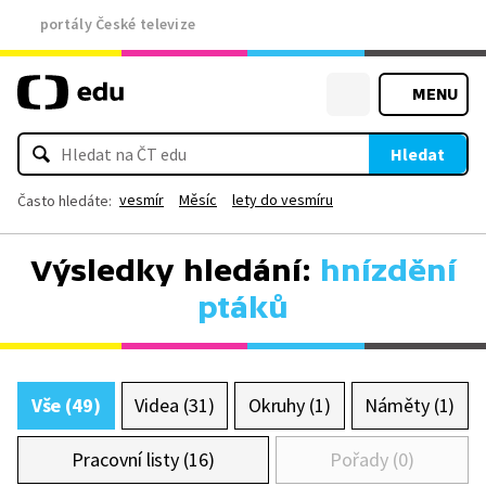
portály České televize
MENU
Hledat
vesmír
Měsíc
lety do vesmíru
Často hledáte:
Výsledky hledání:
hnízdění
ptáků
Vše (49)
Videa (31)
Okruhy (1)
Náměty (1)
Pracovní listy (16)
Pořady (0)