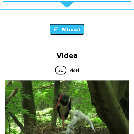
Filtrovat
Videa
31
videí