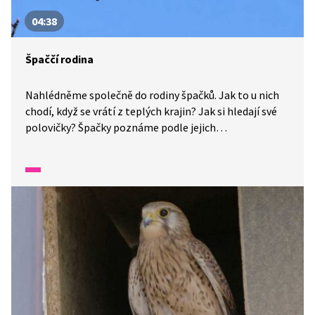
04:38
Špaččí rodina
Nahlédněme společně do rodiny špačků. Jak to u nich
chodí, když se vrátí z teplých krajin? Jak si hledají své
polovičky? Špačky poznáme podle jejich
nezaměnitelného lesklého peří. Myslíte, že byste je
nepoznali? Zkuste to.