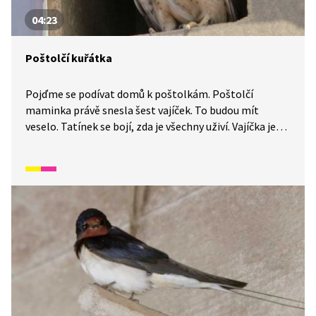
04:23
Poštolčí kuřátka
Pojďme se podívat domů k poštolkám. Poštolčí
maminka právě snesla šest vajíček. To budou mít
veselo. Tatínek se bojí, zda je všechny uživí. Vajíčka je
třeba dlouho zahřívat, aby se ptáčata vyklubala ven.
Poslednímu se moc nechtělo, tak mu maminka musela
pomoci. Chcete vidět jak?