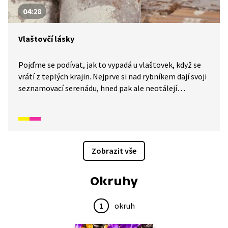
04:28
Vlaštovčí lásky
Pojďme se podívat, jak to vypadá u vlaštovek, když se
vrátí z teplých krajin. Nejprve si nad rybníkem dají svoji
seznamovací serenádu, hned pak ale neotálejí
a pouštějí se do stavby svého obydlí. Stavbu vede paní
vlaštovková, kterou její milý spíše hlídá a chrání.
Zobrazit vše
Okruhy
1
okruh