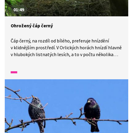
01:49
Ohrožený čáp černý
Čáp černý, na rozdíl od bílého, preferuje hnízdění
v klidnějším prostředí. V Orlických horách hnízdí hlavně
v hlubokých listnatých lesích, a to v počtu několika
párů. O svá mláďata pečuje poměrně dlouhou dobu.
Od dubna do srpna potřebuje pro hnízdění klidné
prostředí. V chráněné krajinné oblasti se ochránci
přírody s lesníky domluvili, že v kritickém období
nebude v okolí hnízd probíhat těžba. Celkově se
na našem území v současné době vyskytuje přibližně
300 párů tohoto ohroženého ptáka.