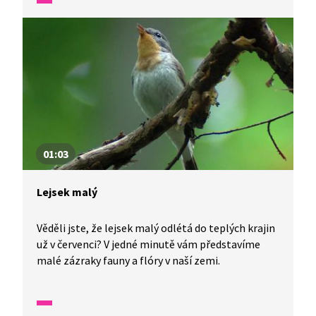
Čápi si vzájemně čechrají peří.
01:03
Lejsek malý
Věděli jste, že lejsek malý odlétá do teplých krajin
už v červenci? V jedné minutě vám představíme
malé zázraky fauny a flóry v naší zemi.