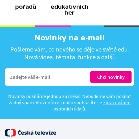
pořadů
edukativních
her
Novinky na e-mail
Pošleme vám, co nového se děje ve světě edu.
Nová videa, témata, funkce a další.
Novinky posíláme jednou za měsíc. Nebudeme vám posílat
žádný spam. Vložením e-mailu souhlasíte se
zpracováním
osobních údajů
.