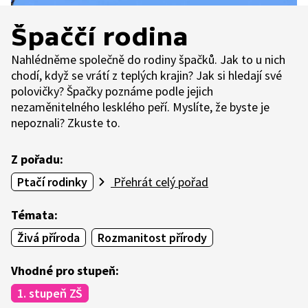
Špaččí rodina
Nahlédněme společně do rodiny špačků. Jak to u nich
chodí, když se vrátí z teplých krajin? Jak si hledají své
polovičky? Špačky poznáme podle jejich
nezaměnitelného lesklého peří. Myslíte, že byste je
nepoznali? Zkuste to.
Z pořadu:
Ptačí rodinky
Přehrát celý pořad
Témata:
Živá příroda
Rozmanitost přírody
Vhodné pro stupeň:
1. stupeň ZŠ