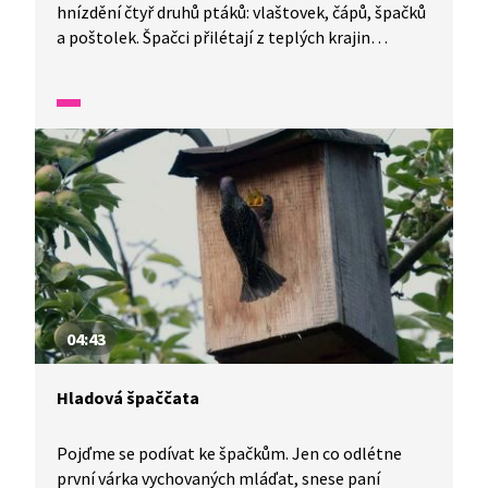
hnízdění čtyř druhů ptáků: vlaštovek, čápů, špačků
a poštolek. Špačci přilétají z teplých krajin
a zpěvem si namlouvají samičky. Čapí hnízdo je
zatím prázdné, i vlaštovky jsou stále na cestě
z teplých krajin. Poštolky se namlouvají vysoko
na nebi.
04:43
Hladová špaččata
Pojďme se podívat ke špačkům. Jen co odlétne
první várka vychovaných mláďat, snese paní