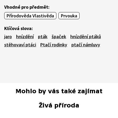
Vhodné pro předmět:
Přírodověda Vlastivěda
Prvouka
Klíčová slova:
jaro
hnízdění
pták
špaček
hnízdění ptáků
stěhovaví ptáci
Ptačí rodinky
ptačí námluvy
Mohlo by vás také zajímat
Živá příroda