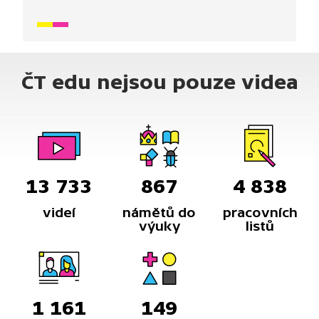
Stavbu vede paní vlaštovková, kterou její milý
spíše hlídá a chrání.
ČT edu nejsou pouze videa
13 733
867
4 838
videí
námětů do
pracovních
výuky
listů
1 161
149