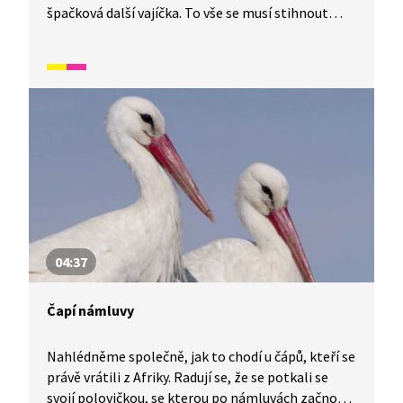
špačková další vajíčka. To vše se musí stihnout
ještě před tím, než odletí do teplých krajin. Snad
se k nám zase za rok vrátí.
04:37
Čapí námluvy
Nahlédněme společně, jak to chodí u čápů, kteří se
právě vrátili z Afriky. Radují se, že se potkali se
svojí polovičkou, se kterou po námluvách začnou