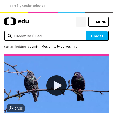
portály České televize
MENU
Hledat
vesmír
Měsíc
lety do vesmíru
Často hledáte:
04:38