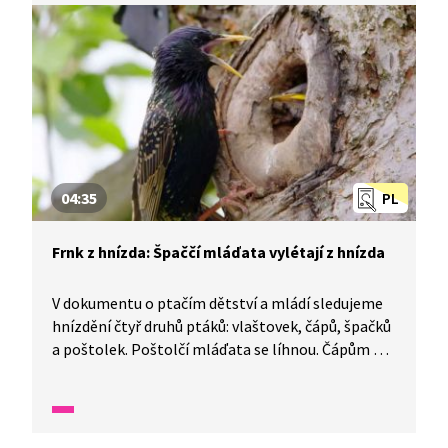
04:35
PL
Frnk z hnízda: Špaččí mláďata vylétají z hnízda
V dokumentu o ptačím dětství a mládí sledujeme
hnízdění čtyř druhů ptáků: vlaštovek, čápů, špačků
a poštolek. Poštolčí mláďata se líhnou. Čápům už
se vyklubala. A špaččí mláďata vylétají z hnízda.