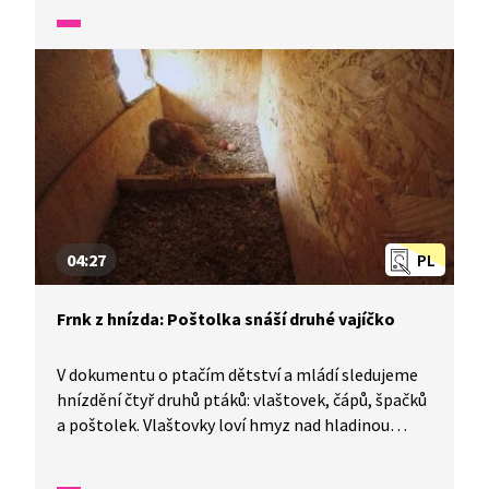
zatím prázdné, i vlaštovky jsou stále na cestě
z teplých krajin. Poštolky se namlouvají vysoko
na nebi.
04:27
PL
Frnk z hnízda: Poštolka snáší druhé vajíčko
V dokumentu o ptačím dětství a mládí sledujeme
hnízdění čtyř druhů ptáků: vlaštovek, čápů, špačků
a poštolek. Vlaštovky loví hmyz nad hladinou
rybníka. Poštolka snáší druhé vajíčko. Špačci
maskují místo, kde se samička chystá snést vejce.