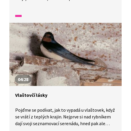
stavět hnízdo. Jakmile ho mají, pracují na jeho
zaplnění vajíčky. Uslyšíte, jak se namlouvají
klapáním zobáku.
04:28
Vlaštovčí lásky
Pojďme se podívat, jak to vypadá u vlaštovek, když
se vrátí z teplých krajin. Nejprve si nad rybníkem
dají svoji seznamovací serenádu, hned pak ale
neotálejí a pouštějí se do stavby svého obydlí.