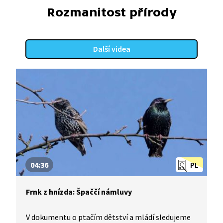
Rozmanitost přírody
Další videa
04:36
PL
Frnk z hnízda: Špaččí námluvy
V dokumentu o ptačím dětství a mládí sledujeme