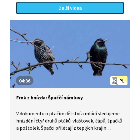
Další videa
04:36
PL
Frnk z hnízda: Špaččí námluvy
V dokumentu o ptačím dětství a mládí sledujeme
hnízdění čtyř druhů ptáků: vlaštovek, čápů, špačků
a poštolek. Špačci přilétají z teplých krajin
a zpěvem si namlouvají samičky. Čapí hnízdo je