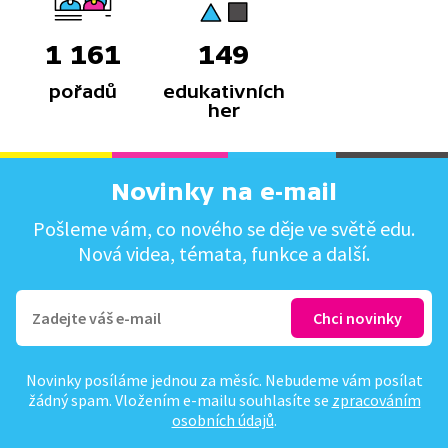
1 161
149
pořadů
edukativních
her
Novinky na e-mail
Pošleme vám, co nového se děje ve světě edu.
Nová videa, témata, funkce a další.
Novinky posíláme jednou za měsíc. Nebudeme vám posílat
žádný spam. Vložením e-mailu souhlasíte se
zpracováním
osobních údajů
.