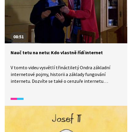
08:51
Nauč tetu na netu: Kdo vlastně řídí internet
V tomto videu vysvětlí třináctiletý Ondra základní
internetové pojmy, historii a základy fungování
internetu. Dozvíte se také o cenzuře internetu
v různých státech světa a způsobech, jak některé státy
omezují svobodný přístup k informacím.