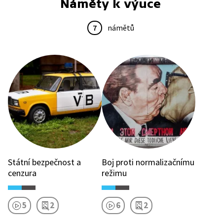
Náměty k výuce
7
námětů
Státní bezpečnost a
Boj proti normalizačnímu
cenzura
režimu
5
2
6
2