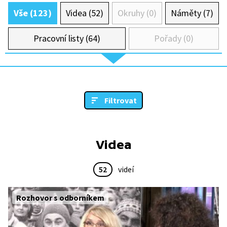
Vše (123)
Videa (52)
Okruhy (0)
Náměty (7)
Pracovní listy (64)
Pořady (0)
Filtrovat
Videa
52
videí
Rozhovor s odborníkem