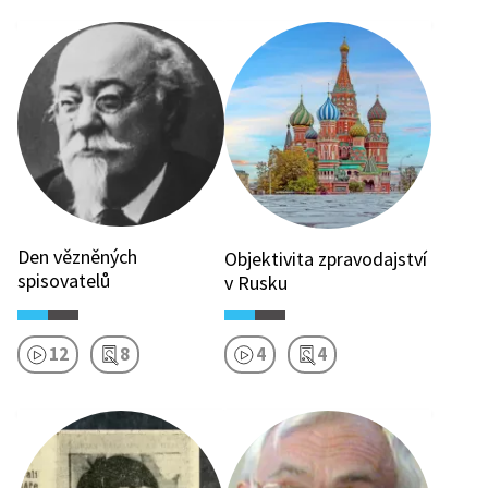
Den vězněných
Objektivita zpravodajství
spisovatelů
v Rusku
12
8
4
4