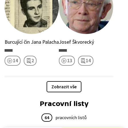
Burcující čin Jana Palacha
Josef Škvorecký
14
2
13
14
Zobrazit vše
Pracovní listy
64
pracovních listů