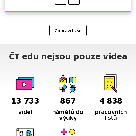
Zobrazit vše
ČT edu nejsou pouze videa
13 733
867
4 838
videí
námětů do
pracovních
výuky
listů