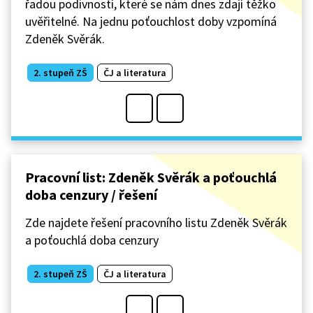
řadou podivností, které se nám dnes zdají těžko
uvěřitelné. Na jednu poťouchlost doby vzpomíná
Zdeněk Svěrák.
2. stupeň ZŠ
ČJ a literatura
Pracovní list: Zdeněk Svěrák a poťouchlá
doba cenzury / řešení
Zde najdete řešení pracovního listu Zdeněk Svěrák
a poťouchlá doba cenzury
2. stupeň ZŠ
ČJ a literatura