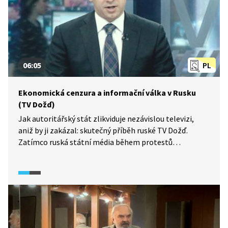
Františka Šimáčka, který vystupoval také
pod pseudonymem Vojtěch Bělák.
06:05
PL
Ekonomická cenzura a informační válka v Rusku
(TV Dožď)
Jak autoritářský stát zlikviduje nezávislou televizi,
aniž by ji zakázal: skutečný příběh ruské TV Dožď.
Zatímco ruská státní média během protestů
na ukrajinském Majdanu v roce 2014 líčila
demonstranty jako „fašisty“, nezávislá televize TV
Dožď nabízela přímý a mnohostranný pohled z místa.
V autoritářském systému však odlišný narativ znamená
problém. Záminkou k likvidaci stanice se stala
historická anketa o blokádě Leningradu, kterou úřady
označily za urážlivou. Následovala blesková