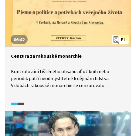
06:42
PL
Cenzura za rakouské monarchie
Kontrolování tištěného obsahu ať už knih nebo
periodik patří neodmyslitelně k dějinám lidstva.
V dobách rakouské monarchie se cenzurovalo
na základě soudního rozhodnutí a teprve po vydání
knihy. Rozhodnutí o zákazech byla navíc zveřejňována
a čtenář i díky bílým místům v tisku snadno poznal, že
něco chybí. To je významný rozdíl v porovnání
s cenzurou v dobách socialismu, kdy se režim veškeré
zásahy snažil utajit. Jak vypadal boj nakladatele
s cenzurou, si můžeme ukázat na příkladu novináře