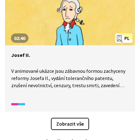
02:40
PL
Josef II.
V animované ukázce jsou zábavnou formou zachyceny
reformy Josefa II., vydání tolerančního patentu,
zrušení nevolnictví, cenzury, trestu smrti, zavedení
jediné úřední řeči atd.
Zobrazit vše