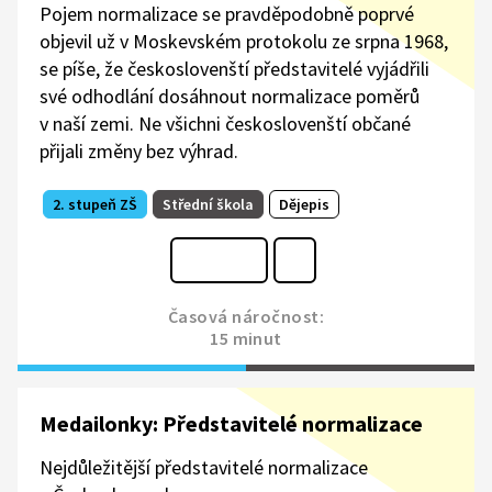
Pojem normalizace se pravděpodobně poprvé
objevil už v Moskevském protokolu ze srpna 1968,
se píše, že českoslovenští představitelé vyjádřili
své odhodlání dosáhnout normalizace poměrů
v naší zemi. Ne všichni českoslovenští občané
přijali změny bez výhrad.
2. stupeň ZŠ
Střední škola
Dějepis
Časová náročnost:
15 minut
Medailonky: Představitelé normalizace
Nejdůležitější představitelé normalizace