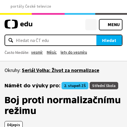
portály České televize
MENU
Hledat
vesmír
Měsíc
lety do vesmíru
Často hledáte:
Okruhy:
Seriál Volha: Život za normalizace
Námět do výuky pro:
2. stupeň ZŠ
Střední škola
Boj proti normalizačnímu
režimu
Dějepis