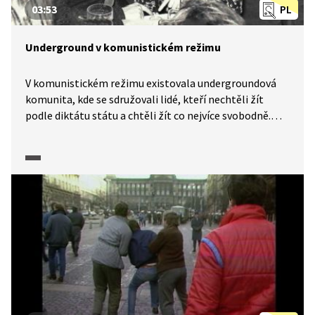
03:53
PL
Underground v komunistickém režimu
V komunistickém režimu existovala undergroundová
komunita, kde se sdružovali lidé, kteří nechtěli žít
podle diktátu státu a chtěli žít co nejvíce svobodně.
Byli ovšem vždy sledováni Státní bezpečností, často
obviněni z protistátní činnosti, nenašli zaměstnání
apod. Režim se jich chtěl zbavit i tak, že jim nabídl
vystěhování do zahraničí. Mluvíme o době, kdy cestovat
do zahraničí nebylo možné bez svolení státních úřadů,
jak ukazuje video z dokumentárního cyklu Neznámí
hrdinové (2011).