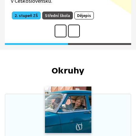
v Československu.
2. stupeň ZŠ
Střední škola
Dějepis
Okruhy