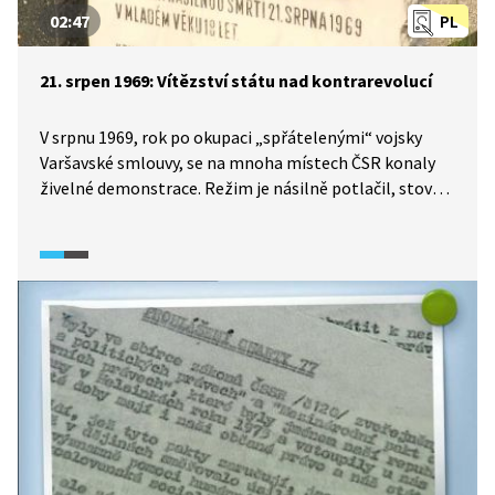
02:47
PL
21. srpen 1969: Vítězství státu nad kontrarevolucí
V srpnu 1969, rok po okupaci „spřátelenými“ vojsky
Varšavské smlouvy, se na mnoha místech ČSR konaly
živelné demonstrace. Režim je násilně potlačil, stovky
lidí byly pozatýkány a zraněny. Došlo dokonce
i k několika úmrtím. Zločiny spáchané Veřejnou
bezpečností a jednotkami Lidových milicí nebyly nikdy
řádně vyšetřeny.