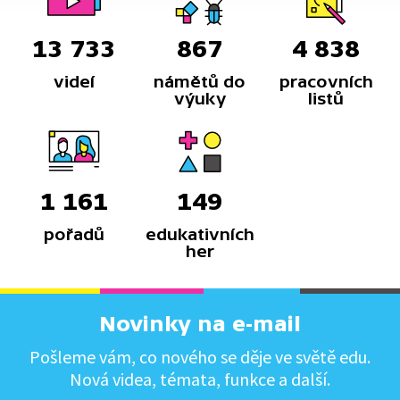
13 733
867
4 838
videí
námětů do
pracovních
výuky
listů
1 161
149
pořadů
edukativních
her
Novinky na e-mail
Pošleme vám, co nového se děje ve světě edu.
Nová videa, témata, funkce a další.