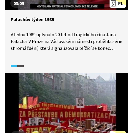
03:05
PL
Palachův týden 1989
V lednu 1989 uplynulo 20 let od tragického činu Jana
Palacha. V Praze na Václavském náměstí proběhla série
shromáždění, která signalizovala blížící se konec
komunistického režimu v Československu. Sdělovací
prostředky přinášely o událostech zkreslené informace
se zřejmým záměrem manipulace veřejným míněním.