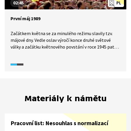
02:45
PL
První máj 1989
Začátkem května se za minulého režimu slavily tzv.
májové dny. Vedle oslav výročí konce druhé světové
války a začátku květnového povstání v roce 1945 patřil
k největším manifestačním svátkům prvomájový
průvod. V roce 1989 měl nejen v Praze ale i jinou než
oficiální, režimu poplatnou tvář.
Materiály k námětu
Pracovní list: Nesouhlas s normalizací