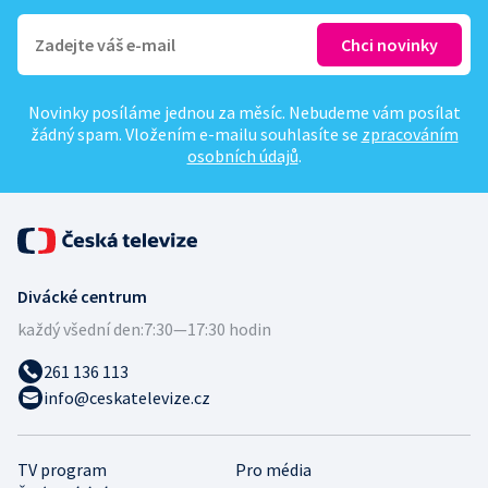
Novinky posíláme jednou za měsíc. Nebudeme vám posílat
žádný spam. Vložením e-mailu souhlasíte se
zpracováním
osobních údajů
.