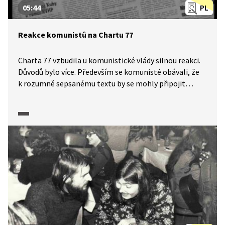
05:44
PL
Reakce komunistů na Chartu 77
Charta 77 vzbudila u komunistické vlády silnou reakci.
Důvodů bylo více. Především se komunisté obávali, že
k rozumně sepsanému textu by se mohly připojit
desetitisíce lidí, což už by mohl být problém, a velký
vliv měla i publicita. O Chartě 77 se psalo ve všech
světových denících a celý akt vyvolal mimořádnou
diplomatickou aktivitu. Za podepsání Charty 77
nemohli ani nikoho uvěznit a pro trestní stíhání bylo
třeba hledat zástupné důvody. Účty se signatáři si
režim částečně vyrovnal až o dva roky později
při procesu s členy VONS.