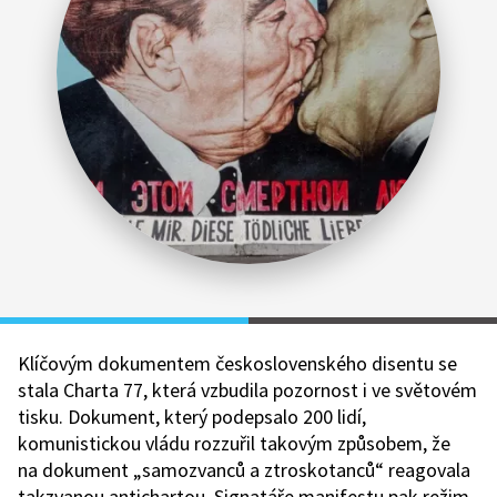
Klíčovým dokumentem československého disentu se
stala Charta 77, která vzbudila pozornost i ve světovém
tisku. Dokument, který podepsalo 200 lidí,
komunistickou vládu rozzuřil takovým způsobem, že
na dokument „samozvanců a ztroskotanců“ reagovala
takzvanou antichartou. Signatáře manifestu pak režim