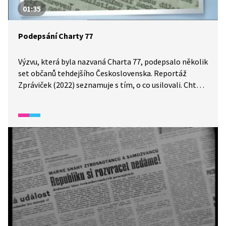
01:35
Podepsání Charty 77
Výzvu, která byla nazvaná Charta 77, podepsalo několik
set občanů tehdejšího Československa. Reportáž
Zpráviček (2022) seznamuje s tím, o co usilovali. Chtěli
upozornit na porušování lidských práv a svobody.
Například muzikanti mohli hrát jen to, co jim
komunisté schválili. V roce 1976 zavřeli několik
muzikantů jen proto, že v písničkách zpívali neslušná
slova. Komunisté zakázali otištění Charty
v československých novinách.