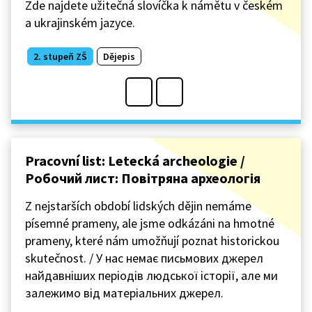
Zde najdete užitečná slovíčka k námětu v českém
a ukrajinském jazyce.
2. stupeň ZŠ
Dějepis
Pracovní list: Letecká archeologie /
Робочий лист: Повітряна археологія
Z nejstarších období lidských dějin nemáme
písemné prameny, ale jsme odkázáni na hmotné
prameny, které nám umožňují poznat historickou
skutečnost. / У нас немає письмових джерел
найдавніших періодів людської історії, але ми
залежимо від матеріальних джерел.