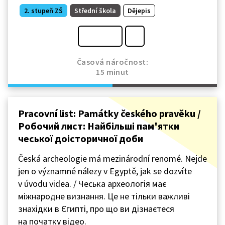
2. stupeň ZŠ
Střední škola
Dějepis
Časová náročnost:
15 minut
Pracovní list: Památky českého pravěku /
Робочий лист: Найбільші пам'ятки
чеської доісторичної доби
Česká archeologie má mezinárodní renomé. Nejde
jen o významné nálezy v Egyptě, jak se dozvíte
v úvodu videa. / Чеська археологія має
міжнародне визнання. Це не тільки важливі
знахідки в Єгипті, про що ви дізнаєтеся
на початку відео.