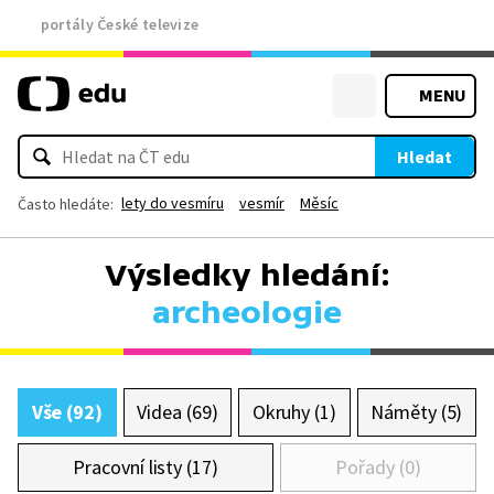
portály České televize
MENU
Hledat
lety do vesmíru
vesmír
Měsíc
Často hledáte:
Výsledky hledání:
archeologie
Vše (92)
Videa (69)
Okruhy (1)
Náměty (5)
Pracovní listy (17)
Pořady (0)