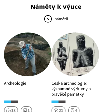
Náměty k výuce
5
námětů
Archeologie
Česká archeologie:
významné výzkumy a
pravěké památky
13
1
21
4