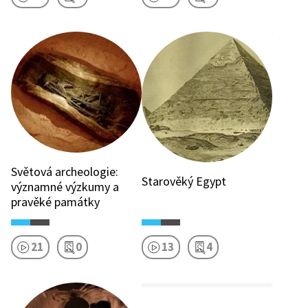
Světová archeologie:
Starověký Egypt
významné výzkumy a
pravěké památky
21
0
13
4