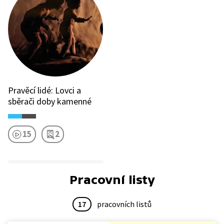
Pravěcí lidé: Lovci a
sběrači doby kamenné
15
2
Pracovní listy
17
pracovních listů