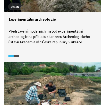
04:45
Experimentální archeologie
Představení moderních metod experimentální
archeologie na příkladu skanzenu Archeologického
ústavu Akademie věd České republiky. V ukázce
archeolog reportérovi ukazuje mletí obilí a následnou
přípravu a pečení obilné placky v replice chlebové pece,
následně ukazuje venkovské obydlí 13. a 14. století.