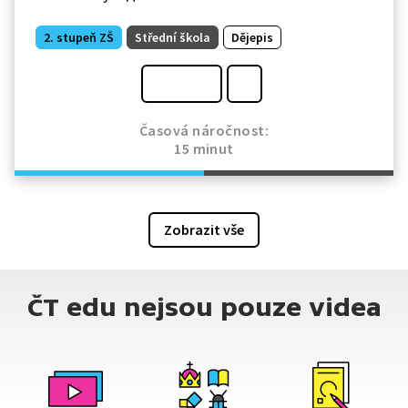
2. stupeň ZŠ
Střední škola
Dějepis
Časová náročnost:
15 minut
Zobrazit vše
ČT edu nejsou pouze videa