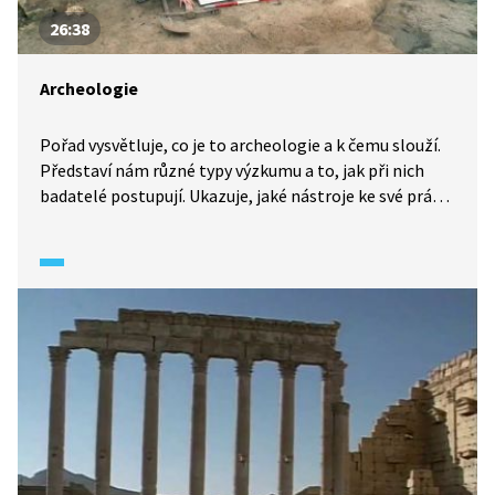
26:38
Archeologie
Pořad vysvětluje, co je to archeologie a k čemu slouží.
Představí nám různé typy výzkumu a to, jak při nich
badatelé postupují. Ukazuje, jaké nástroje ke své práci
archeologové potřebují, popisuje, co je nedestruktivní
archeologická metoda i jak se poznává stáří různých
předmětů.