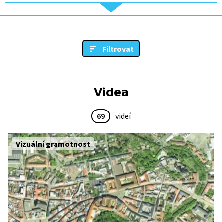
Filtrovat
Videa
69
videí
Vizuální gramotnost