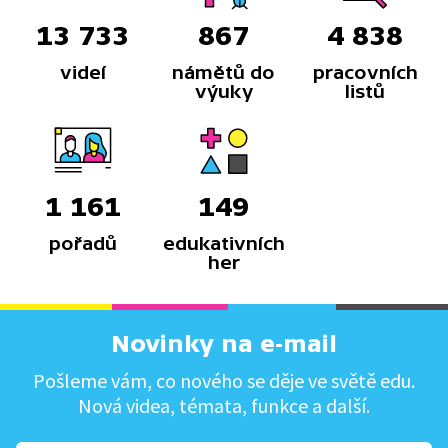
13 733
867
4 838
videí
námětů do
pracovních
výuky
listů
1 161
149
pořadů
edukativních
her
Novinky na e-mail
Pošleme vám, co nového se děje ve světě edu.
Nová videa, témata, funkce a další.