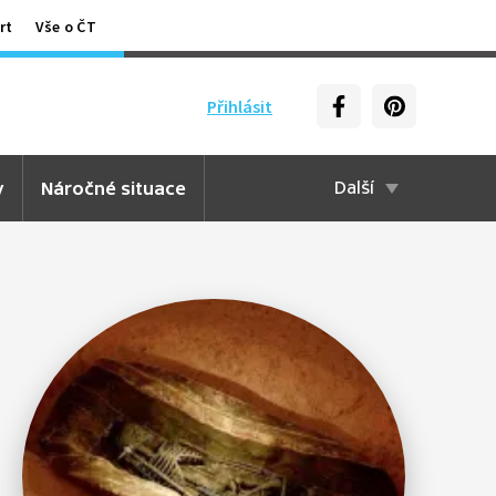
rt
Vše o ČT
Přihlásit
y
Náročné situace
Další