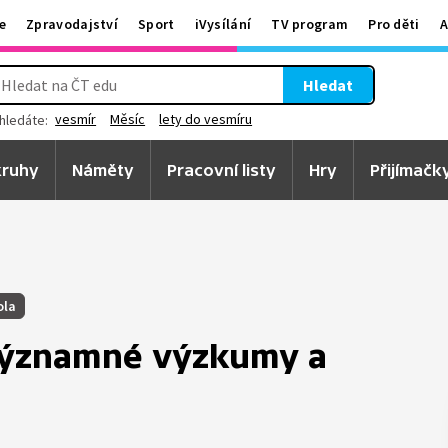
e
Zpravodajství
Sport
iVysílání
TV program
Pro děti
A
Hledat
vesmír
Měsíc
lety do vesmíru
hledáte:
ruhy
Náměty
Pracovní listy
Hry
Přijímačk
ola
 významné výzkumy a