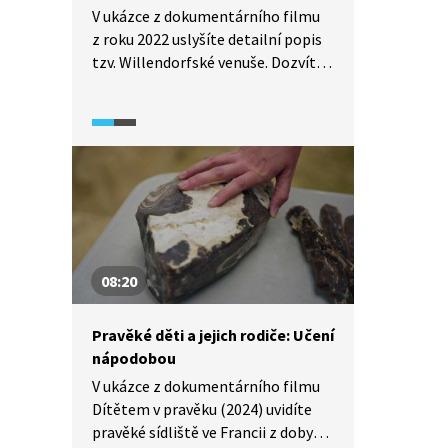
V ukázce z dokumentárního filmu
z roku 2022 uslyšíte detailní popis
tzv. Willendorfské venuše. Dozvíte
se, proč se pravěké ženské sošky
obecně nazývají venuše. Dnes se
k jejich zkoumání využívají
nejpřesnější technologie. Vzhled
sošky vyvrací názory o primitivních
lidech v paleolitu. O jejím smyslu,
stejně tak tvůrci, se lze však jen
dohadovat.
08:20
Pravěké děti a jejich rodiče: Učení
nápodobou
V ukázce z dokumentárního filmu
Dítětem v pravěku (2024) uvidíte
pravěké sídliště ve Francii z doby