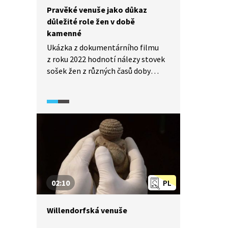
Pravěké venuše jako důkaz
důležité role žen v době
kamenné
Ukázka z dokumentárního filmu
z roku 2022 hodnotí nálezy stovek
sošek žen z různých časů doby
kamenné. O čem jejich četný výskyt
svědčí? Hrály ústřední roli
v tehdejší společnosti? Uvidíte
záběry a popis jedné
z nejznámějších venuší z jeskyně
Hohle Fels v Německu, kde jsou
ideální podmínky pro uchování
pravěkých předmětů. Archeolog
přichází s možným výkladem
02:10
PL
významu této sošky, která má jako
mnoho jiných očko na zavěšení.
Willendorfská venuše