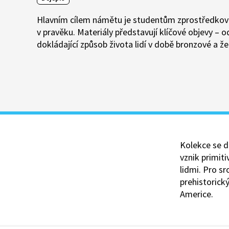
Hlavním cílem námětu je studentům zprostředkovat
v pravěku. Materiály představují klíčové objevy – 
dokládající způsob života lidí v době bronzové a že
Kolekce se d
vznik primit
lidmi. Pro sr
prehistorick
Americe.