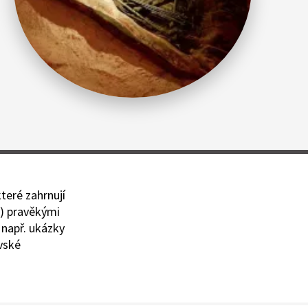
teré zahrnují
o) pravěkými
 např. ukázky
vské