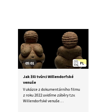
05:01
PL
Jak žili tvůrci Willendorfské
venuše
V ukázce z dokumentárního filmu
z roku 2022 uvidíme záběry tzv.
Willendorfské venuše
s komentářem odborníků, kteří se