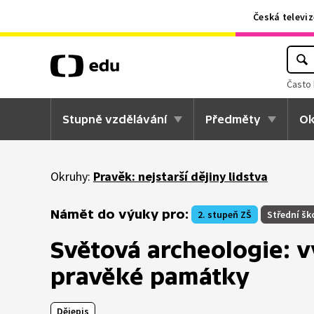
Česká televiz
Často 
Stupně vzdělávání
Předměty
Ok
Okruhy:
Pravěk: nejstarší dějiny lidstva
Námět do výuky pro:
2. stupeň ZŠ
Střední šk
Světová archeologie:
pravěké památky
Dějepis