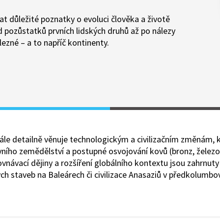
 důležité poznatky o evoluci člověka a životě
od pozůstatků prvních lidských druhů až po nálezy
lezné – a to napříč kontinenty.
ále detailně věnuje technologickým a civilizačním změnám, k
ivního zemědělství a postupné osvojování kovů (bronz, želez
ovnávací dějiny a rozšíření globálního kontextu jsou zahrnuty
ých staveb na Baleárech či civilizace Anasaziů v předkolumbo