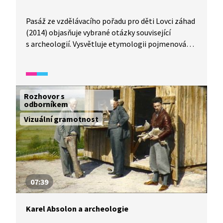
Pasáž ze vzdělávacího pořadu pro děti Lovci záhad
(2014) objasňuje vybrané otázky související
s archeologií. Vysvětluje etymologii pojmenování
i hlavní cíle a výzkumné otázky této vědecké
disciplíny. Odborník ve videu dále popisuje základní
typy archeologických výzkumů – badatelský,
záchranný, destruktivní a letecký. Druhá část videa
Rozhovor s
přibližuje, co všechno archeolog ke svému
odborníkem
výzkumu potřebuje
Vizuální gramotnost
07:39
Karel Absolon a archeologie