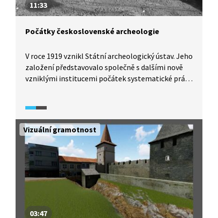
11:33
Počátky československé archeologie
V roce 1919 vznikl Státní archeologický ústav. Jeho
založení představovalo společně s dalšími nově
vzniklými institucemi počátek systematické práce
na získávání poznatků z minulosti na území
našeho státu. Ta souvisí i se snahou o emancipaci
nově vzniklého československého národa. Je ale
třeba poznamenat, že už před tímto datem se
Vizuální gramotnost
archeologií zabývaly muzeální instituce či vysoké
školy.
03:47