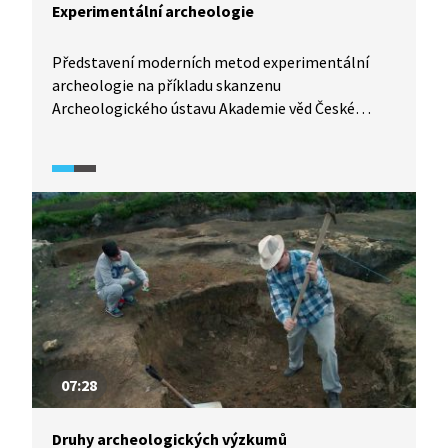
Experimentální archeologie
Představení moderních metod experimentální
archeologie na příkladu skanzenu
Archeologického ústavu Akademie věd České
republiky. V ukázce archeolog reportérovi ukazuje
mletí obilí a následnou přípravu a pečení obilné
placky v replice chlebové pece, následně ukazuje
venkovské obydlí 13. a 14. století.
07:28
Druhy archeologických výzkumů