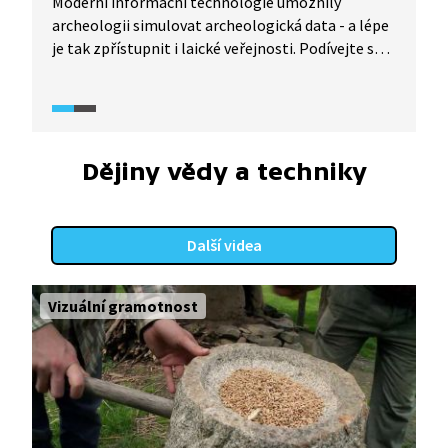
Moderní informační technologie umožnily
archeologii simulovat archeologická data - a lépe
je tak zpřístupnit i laické veřejnosti. Podívejte se
na malou ukázku možností, které nabízí virtuální
archeologie.
Dějiny vědy a techniky
Další videa
Vizuální gramotnost