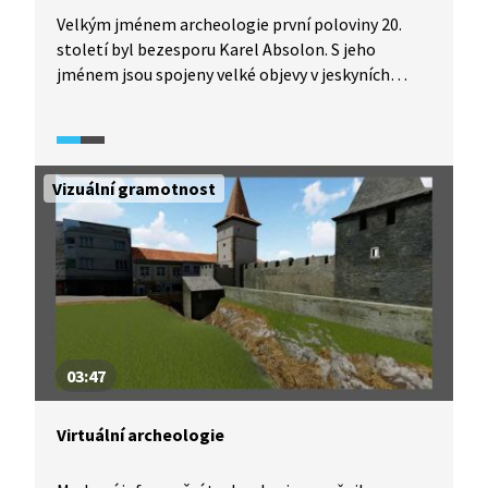
Velkým jménem archeologie první poloviny 20.
století byl bezesporu Karel Absolon. S jeho
jménem jsou spojeny velké objevy v jeskyních
v Moravském krasu i v Dolních Věstonicích,
například Věstonické venuše. Ukázka představuje
divákům nejen osobnost Karla Absolona, ale také
soudobou podobu výzkumu archeologických
Vizuální gramotnost
nálezů. Část videa je věnována fenoménu venuší
a úvahám o jejich významu a vzniku. Ukázka
obsahuje rozhovory s odborníky a ilustrační
záběry, dobové i ze současnosti.
03:47
Virtuální archeologie