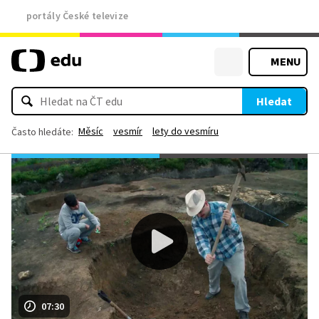
portály České televize
MENU
Hledat
Měsíc
vesmír
lety do vesmíru
Často hledáte:
07:30