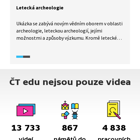
Letecká archeologie
Ukázka se zabývá novým vědním oborem v oblasti
archeologie, leteckou archeologií, jejími
možnostmi a způsoby výzkumu. Kromě letecké
archeologie ukázka představuje také satelitní
archeologii, kterou je možné s leteckou
archeologií kombinovat.
ČT edu nejsou pouze videa
13 733
867
4 838
videí
námětů do
pracovních