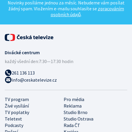
Novinky posíláme jednou za měsíc. Nebudeme vám posílat
žádný spam. Vložením e-mailu souhlasíte se
zpracováním
osobních údajů
.