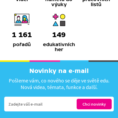
výuky
listů
1 161
149
pořadů
edukativních
her
Novinky na e-mail
Pošleme vám, co nového se děje ve světě edu.
Nová videa, témata, funkce a další.