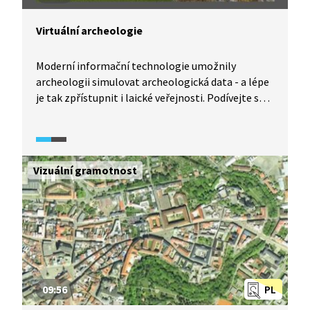
Virtuální archeologie
Moderní informační technologie umožnily
archeologii simulovat archeologická data - a lépe
je tak zpřístupnit i laické veřejnosti. Podívejte se
na malou ukázku možností, které nabízí virtuální
archeologie.
Vizuální gramotnost
09:56
PL