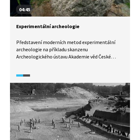
04:45
Experimentální archeologie
Představení moderních metod experimentální
archeologie na příkladu skanzenu
Archeologického ústavu Akademie věd České
republiky. V ukázce archeolog reportérovi ukazuje
mletí obilí a následnou přípravu a pečení obilné
placky v replice chlebové pece, následně ukazuje
venkovské obydlí 13. a 14. století.