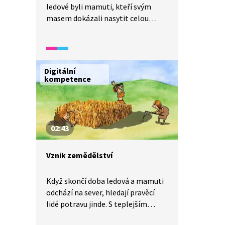
ledové byli mamuti, kteří svým
masem dokázali nasytit celou
rodinu. Jaké nástroje a schopnosti
byly potřeba k jejich ulovení
v krutých podmínkách zimy?
Digitální
kompetence
02:43
Vznik zemědělství
Když skončí doba ledová a mamuti
odchází na sever, hledají pravěcí
lidé potravu jinde. S teplejším
klimatem se objevují nové