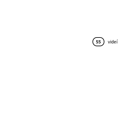
55
videí