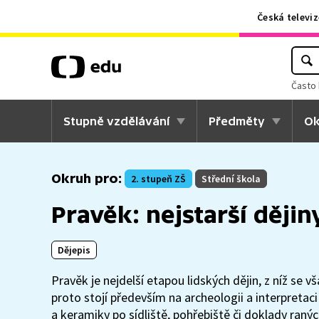
Česká televiz
Často 
Stupně vzdělávání
Předměty
Ok
Okruh pro:
2. stupeň ZŠ
Střední škola
Pravěk: nejstarší dějin
Dějepis
Pravěk je nejdelší etapou lidských dějin, z níž s
proto stojí především na archeologii a interpreta
a keramiky po sídliště, pohřebiště či doklady ran