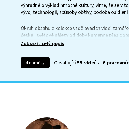
výhradně o výklad hmotné kultury, víme, že se v t
vývoj technologií, způsoby obživy, podoba osídlení 
Okruh obsahuje kolekce vzdělávacích videí zaměře
české i světové nálezy od doby kamenné přes dob
Videa žákům srozumitelně ukazují, jak archeologo
Zobrazit celý popis
dávných komunit a jak rozlišovat mezi tím, co lze do
Obsahující
55 videí
a
6 pracovníc
4 náměty