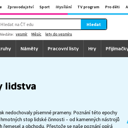
e
Zpravodajství
Sport
iVysílání
TV program
Pro děti
A
Hledat
vesmír
Měsíc
lety do vesmíru
hledáte:
ruhy
Náměty
Pracovní listy
Hry
Přijímačk
y lidstva
e však nedochovaly písemné prameny. Poznání této epochy
ci hmotných stop lidské činnosti – od kamenných nástrojů
ých řemesel a obchodu. Přestože se naše poznání opírá