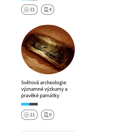
21
4
Světová archeologie:
významné výzkumy a
pravěké památky
21
0