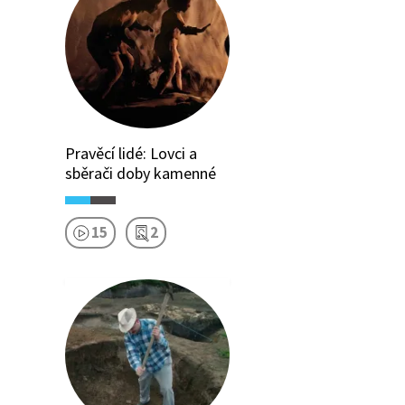
Pravěcí lidé: Lovci a
sběrači doby kamenné
15
2