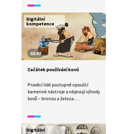
možnosti a vzniká primitivní
zemědělství.
Digitální
kompetence
02:43
Začátek používání kovů
Pravěcí lidé postupně opouští
kamenné nástroje a objevují výhody
kovů – bronzu a železa.
S příchodem nových materiálů se
urychlují běžné činnosti a rozvíjí se
obchod.
Digitální