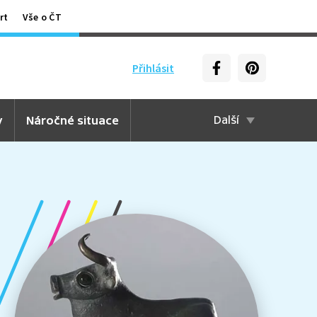
rt
Vše o ČT
Přihlásit
y
Náročné situace
Další