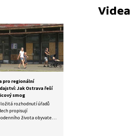
Videa
 pro regionální
ajství: Jak Ostrava řeší
icový smog
složitá rozhodnutí úřadů
ech propisují
odenního života obyvatel,
zuje reportáž o novém
 třídění. Ukázka z pořadu