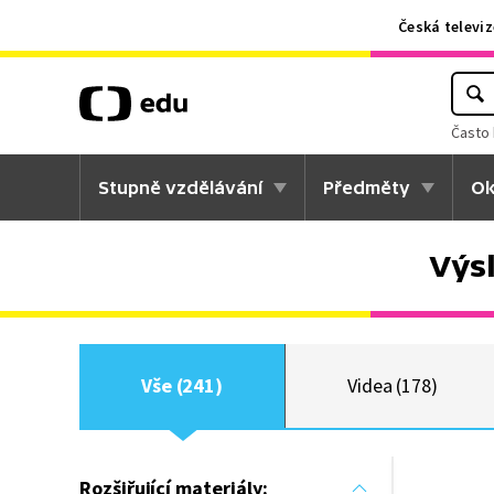
Česká televiz
Často 
Stupně vzdělávání
Předměty
Ok
Výs
Vše (241)
Videa (178)
Rozšiřující materiály: