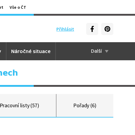
rt
Vše o ČT
Přihlásit
y
Náročné situace
Další
nech
Pracovní listy (57)
Pořady (6)