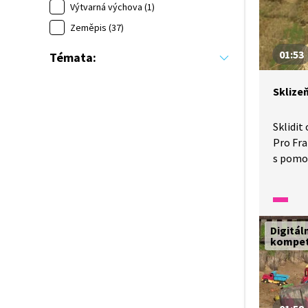
Výtvarná výchova (1)
roli v 
Zeměpis (37)
Mirosla
po ostr
01:53
Témata:
dráze. 
tlumoč
Sklizeň
Sklidit 
Pro Fra
s pomo
nutnost
neporuš
došky n
venkovs
Digitál
ovládá 
kompe