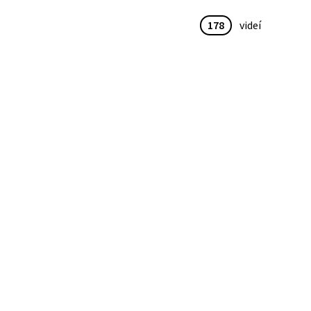
178
videí