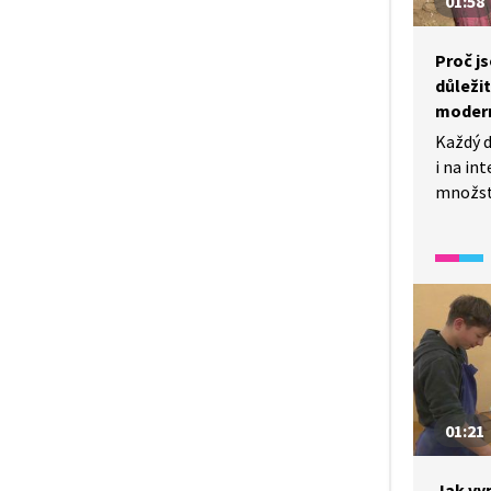
01:58
Proč j
důleži
modern
Každý d
i na in
množstv
se ale 
okolí? 
dětskýc
vysílán
na prvn
na pro
v Uhers
nabízí 
že regi
01:21
navzdo
tématů
Jak vyp