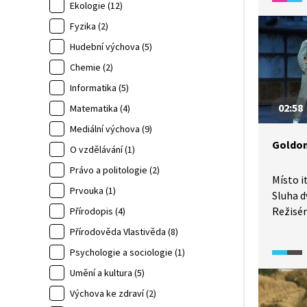
Událost
Ekologie (12)
zaveden
Fyzika (2)
pro plas
Hudební výchova (5)
Cílem j
Chemie (2)
a vyřeš
v ulicí
Informatika (5)
pro ana
02:58
Matematika (4)
v médií
Mediální výchova (9)
a úředn
Goldon
zkratky
O vzdělávání (1)
tématu 
Právo a politologie (2)
zpravod
Místo i
Prvouka (1)
zrovna 
Sluha d
zpráva)
Režisér
Přírodopis (4)
přiroze
hru Slu
Přírodověda Vlastivěda (8)
úkolu: z
natolik
Psychologie a sociologie (1)
pro tří
přejmen
vlastní 
Umění a kultura (5)
zůstává
předsta
Výchova ke zdraví (2)
legendá