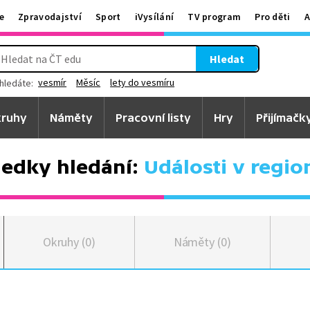
e
Zpravodajství
Sport
iVysílání
TV program
Pro děti
A
Hledat
vesmír
Měsíc
lety do vesmíru
hledáte:
ruhy
Náměty
Pracovní listy
Hry
Přijímačk
ledky hledání:
Události v regio
Okruhy (0)
Náměty (0)