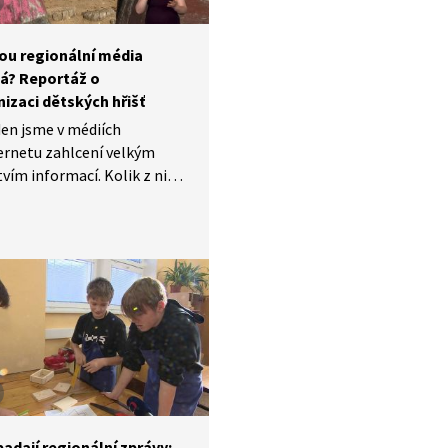
sou regionální média
tá? Reportáž o
izaci dětských hřišť
en jsme v médiích
ternetu zahlcení velkým
ím informací. Kolik z nich
týká dění v našem blízkém
Reportáž o modernizaci
h hřišť z regionálního
í České televize (2022) se
í pohled zaměřuje pouze
měnu dětských hřišť
kém Hradišti. Zároveň však
příležitost ukázat žákům,
onální žurnalistika má
ry zdánlivě menším
m velký význam. Věnuje se
adají regionální zprávy: