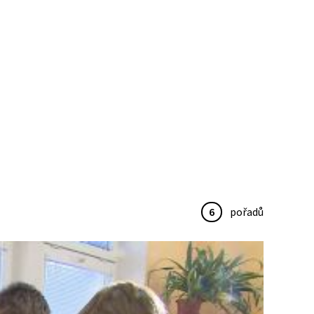
6
pořadů