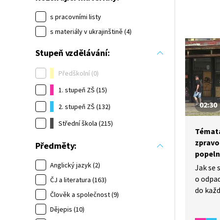
s pracovními listy
s materiály v ukrajinštině (4)
Stupeň vzdělávání:
Předškolní (0)
1. stupeň ZŠ (15)
02:30
2. stupeň ZŠ (132)
Střední škola (215)
Témata
zpravod
Předměty:
popeln
Anglický jazyk (2)
Jak se 
o odpad
ČJ a literatura (163)
do každ
Člověk a společnost (9)
to uka
Dějepis (10)
způsobu