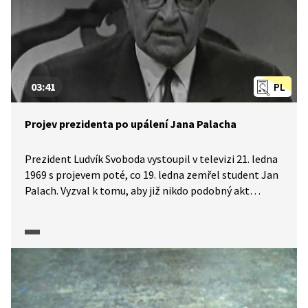
03:41
PL
Projev prezidenta po upálení Jana Palacha
Prezident Ludvík Svoboda vystoupil v televizi 21. ledna
1969 s projevem poté, co 19. ledna zemřel student Jan
Palach. Vyzval k tomu, aby již nikdo podobný akt
protestu nepodnikal. Tvrdil, že vláda má určitý plán
a bude ho postupně uskutečňovat. Sebeupálení
hodnotil jako krok, který by mohl vyvolat anarchii
v zemi, následkem čehož by hrozilo, že by byla česká
vláda shledána neschopnou vést sama svou zem a její
správu by musel převzít někdo jiný…