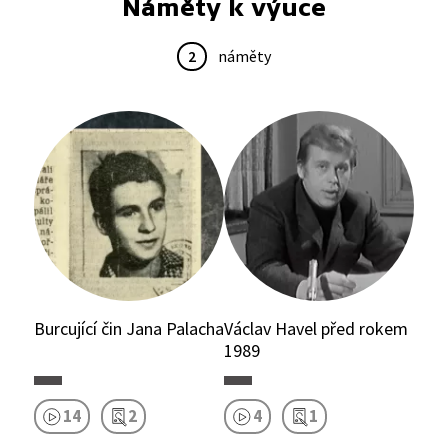
Náměty k výuce
2
náměty
Burcující čin Jana Palacha
Václav Havel před rokem
1989
14
2
4
1