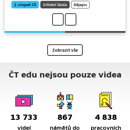
2. stupeň ZŠ
Střední škola
Dějepis
Zobrazit vše
ČT edu nejsou pouze videa
13 733
867
4 838
videí
námětů do
pracovních