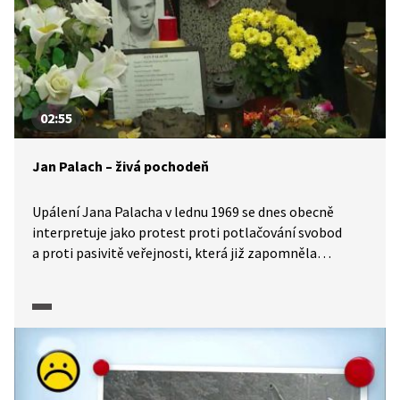
02:55
Jan Palach – živá pochodeň
Upálení Jana Palacha v lednu 1969 se dnes obecně
interpretuje jako protest proti potlačování svobod
a proti pasivitě veřejnosti, která již zapomněla
na reformní dobu před srpnem 1968. Požadavky Jana
Palacha byly ale i konkrétní. Jejich nesplnění mělo
podle něj vést k dalším podobným činům z řad
studentstva a zburcovat národ.