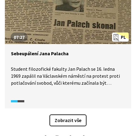
07:27
PL
Sebeupálení Jana Palacha
Student filozofické fakulty Jan Palach se 16. ledna
1969 zapálil na Václavském náměstí na protest proti
potlačování svobod, vůči kterému začínala být
československá veřejnost pasivní. Dokument mimo
jiné obsahuje reflexi Palachova činu v očích Václava
Havla a Tomáše Halíka.
Zobrazit vše