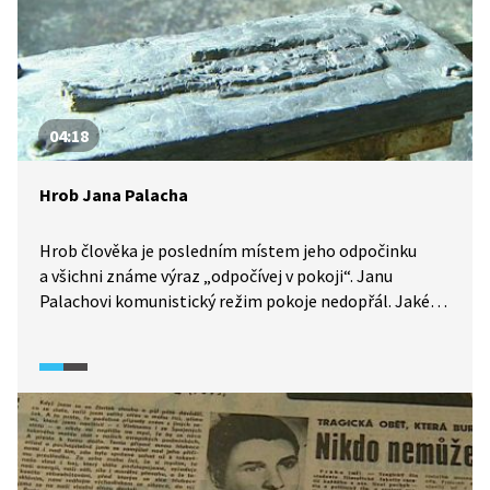
04:18
Hrob Jana Palacha
Hrob člověka je posledním místem jeho odpočinku
a všichni známe výraz „odpočívej v pokoji“. Janu
Palachovi komunistický režim pokoje nedopřál. Jaké
byly osudy jeho ostatků?