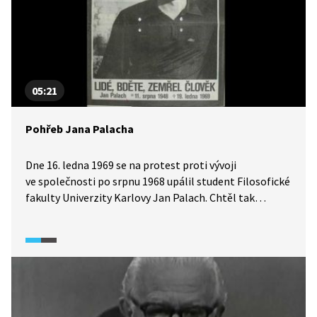
05:21
Pohřeb Jana Palacha
Dne 16. ledna 1969 se na protest proti vývoji
ve společnosti po srpnu 1968 upálil student Filosofické
fakulty Univerzity Karlovy Jan Palach. Chtěl tak
vyburcovat československou veřejnost. Dokument
reflektuje ohlas veřejnosti na tento zoufalý čin
a přibližuje okolnosti kolem Palachova pohřbu.