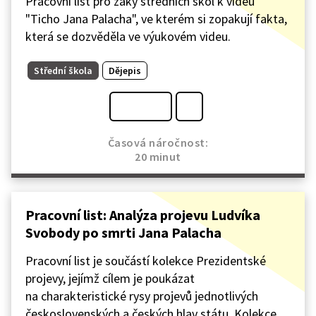
Pracovní list pro žáky středních škol k videu
"Ticho Jana Palacha", ve kterém si zopakují fakta,
která se dozvěděla ve výukovém videu.
Střední škola
Dějepis
Časová náročnost:
20 minut
Pracovní list: Analýza projevu Ludvíka
Svobody po smrti Jana Palacha
Pracovní list je součástí kolekce Prezidentské
projevy, jejímž cílem je poukázat
na charakteristické rysy projevů jednotlivých
československých a českých hlav státu. Kolekce