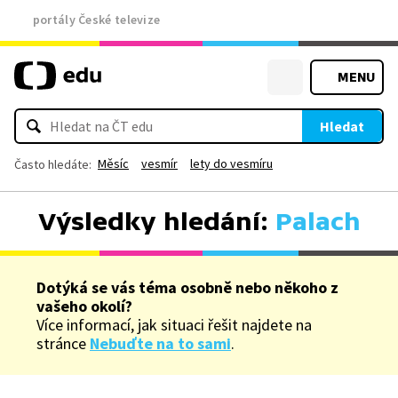
portály České televize
MENU
Hledat
Měsíc
vesmír
lety do vesmíru
Často hledáte:
Výsledky hledání:
Palach
Dotýká se vás téma osobně nebo někoho z
vašeho okolí?
Více informací, jak situaci řešit najdete na
stránce
Nebuďte na to sami
.