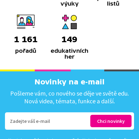
výuky
listů
1 161
149
pořadů
edukativních
her
Novinky na e-mail
Pošleme vám, co nového se děje ve světě edu.
Nová videa, témata, funkce a další.