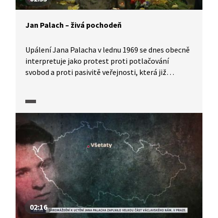
Jan Palach – živá pochodeň
Upálení Jana Palacha v lednu 1969 se dnes obecně
interpretuje jako protest proti potlačování
svobod a proti pasivitě veřejnosti, která již
zapomněla na reformní dobu před srpnem 1968.
Požadavky Jana Palacha byly ale i konkrétní.
Jejich nesplnění mělo podle něj vést k dalším
podobným činům z řad studentstva a zburcovat
národ.
02:16