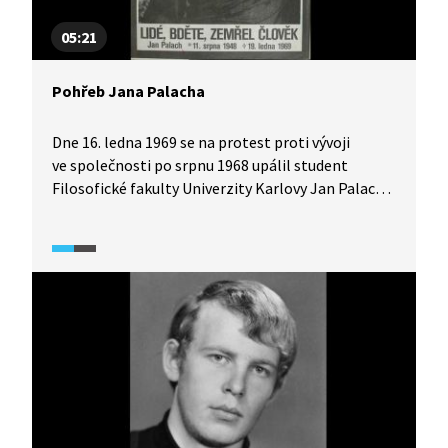
05:21
Pohřeb Jana Palacha
Dne 16. ledna 1969 se na protest proti vývoji
ve společnosti po srpnu 1968 upálil student
Filosofické fakulty Univerzity Karlovy Jan Palach.
Chtěl tak vyburcovat československou veřejnost.
Dokument reflektuje ohlas veřejnosti na tento
zoufalý čin a přibližuje okolnosti kolem Palachova
pohřbu.