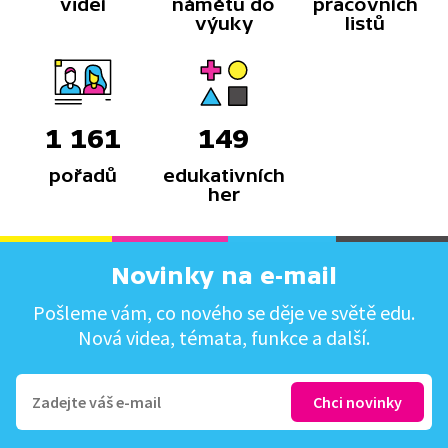
videí
námětů do
pracovních
výuky
listů
1 161
149
pořadů
edukativních
her
Novinky na e-mail
Pošleme vám, co nového se děje ve světě edu.
Nová videa, témata, funkce a další.