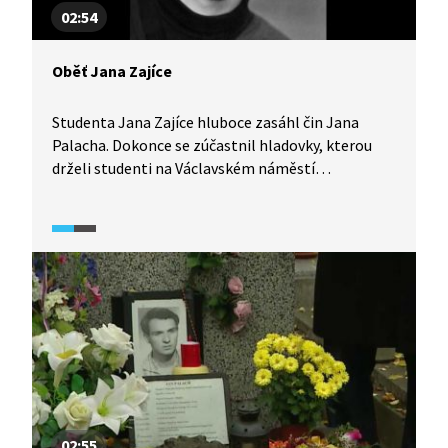
02:54
Oběť Jana Zajíce
Studenta Jana Zajíce hluboce zasáhl čin Jana
Palacha. Dokonce se zúčastnil hladovky, kterou
drželi studenti na Václavském náměstí
po Palachově aktu. Po jejím rozehnání v něm
podle pamětníků uzrálo rozhodnutí navázat
na Palacha a vytvořit tak řadu lidských pochodní,
o níž Jan Palach psal ve svých posledních
dopisech. Dne 25. února 1969 se tak stal „pochodní
číslo 2.“ Byla jeho oběť zbytečná?
02:55