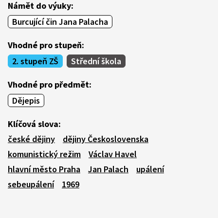
Námět do výuky:
Burcující čin Jana Palacha
Vhodné pro stupeň:
2. stupeň ZŠ
Střední škola
Vhodné pro předmět:
Dějepis
Klíčová slova:
české dějiny
dějiny Československa
komunistický režim
Václav Havel
hlavní město Praha
Jan Palach
upálení
sebeupálení
1969