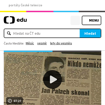
portály České televize
MENU
Hledat
Měsíc
vesmír
lety do vesmíru
Často hledáte:
07:27