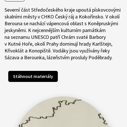
Severní část Středočeského kraje upoutá pískovcovými
skalními městy v CHKO Český ráj a Kokořínsko. V okolí
Berouna se nachází vápencová oblast s Koněpruskými
jeskyněmi. K nejcennějším kulturním památkám
na seznamu UNESCO patří Chrám svaté Barbory
v Kutné Hoře, okolí Prahy dominují hrady Karlštejn,
Křivoklát a Konopiště. Vodáky jsou využívány řeky
Sázava a Berounka, lázeňstvím prosluly Poděbrady.
Stáhnout materiály