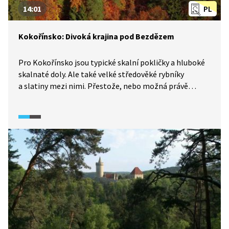
14:01
PL
Kokořínsko: Divoká krajina pod Bezdězem
Pro Kokořínsko jsou typické skalní pokličky a hluboké
skalnaté doly. Ale také velké středověké rybníky
a slatiny mezi nimi. Přestože, nebo možná právě
proto, že vzhled skal měnil po staletí člověk, je
Kokořínsko krásnou kulturní krajinou.