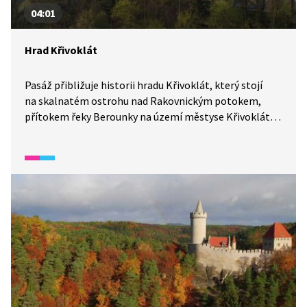
04:01
Hrad Křivoklát
Pasáž přibližuje historii hradu Křivoklát, který stojí
na skalnatém ostrohu nad Rakovnickým potokem,
přítokem řeky Berounky na území městyse Křivoklátu
ve Středočeském kraji.