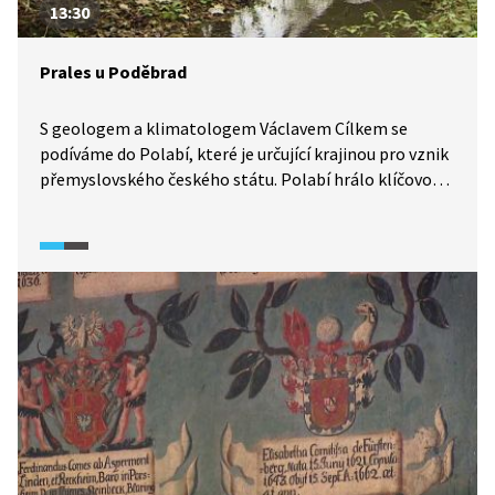
13:30
Prales u Poděbrad
S geologem a klimatologem Václavem Cílkem se
podíváme do Polabí, které je určující krajinou pro vznik
přemyslovského českého státu. Polabí hrálo klíčovou
roli v našich dějinách nejen v 8. a 9. století. Co místo,
to příběh, jehož dramatičnost můžeme dnes vidět už
jen těžko. V místní rovinaté krajině nám běh dějin
uniká. Jejím přirozeným základem je jedna velká řeka
s množstvím odstavných ramen, lužními lesy, mosty
a okolními kopečky. Vývoj říční krajiny však pokračuje
i dnes. Jak?