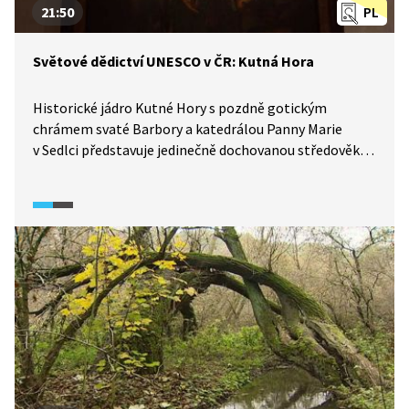
21:50
PL
Světové dědictví UNESCO v ČR: Kutná Hora
Historické jádro Kutné Hory s pozdně gotickým
chrámem svaté Barbory a katedrálou Panny Marie
v Sedlci představuje jedinečně dochovanou středověkou
urbanistickou strukturu s řadou cenných gotických,
renesančních a barokních domů. Její uliční síť
představuje skutečný labyrint. K dalším významným
památkám Kutné Hory, po kterých provází Miroslav
Táborský, patří Vlašský dvůr, pozdně gotický
měšťanský Kamenný dům, středověký kostel sv.
Jakuba, monumentální Jezuitská kolej nebo klášter
Voršilek.