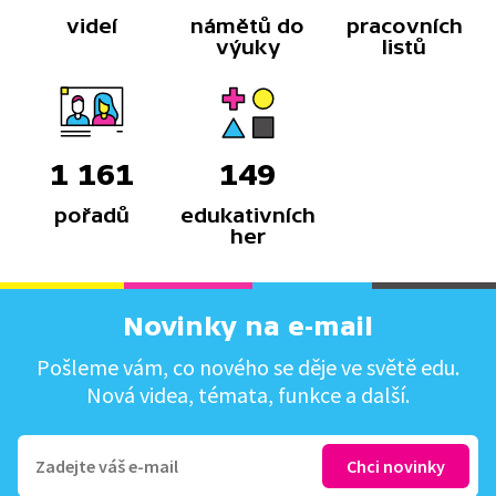
videí
námětů do
pracovních
výuky
listů
1 161
149
pořadů
edukativních
her
Novinky na e-mail
Pošleme vám, co nového se děje ve světě edu.
Nová videa, témata, funkce a další.