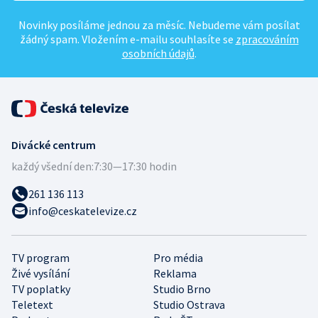
Novinky posíláme jednou za měsíc. Nebudeme vám posílat
žádný spam. Vložením e-mailu souhlasíte se
zpracováním
osobních údajů
.