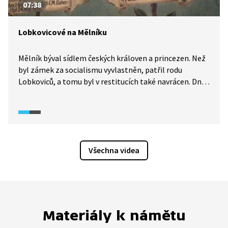
07:38
Lobkovicové na Mělníku
Mělník býval sídlem českých královen a princezen. Než
byl zámek za socialismu vyvlastněn, patřil rodu
Lobkoviců, a tomu byl v restitucích také navrácen. Dnes
mělnický zámek obývá princ Jiří Lobkowicz, jehož otec
po znárodnění majetku emigroval, přesto vždy doufal
v návrat domů.
Všechna videa
Materiály k námětu