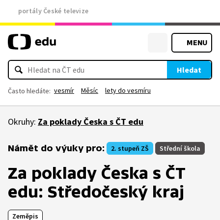
portály České televize
MENU
Hledat
vesmír
Měsíc
lety do vesmíru
Často hledáte:
Okruhy:
Za poklady Česka s ČT edu
Námět do výuky pro:
2. stupeň ZŠ
Střední škola
Za poklady Česka s ČT
edu: Středočeský kraj
Zeměpis