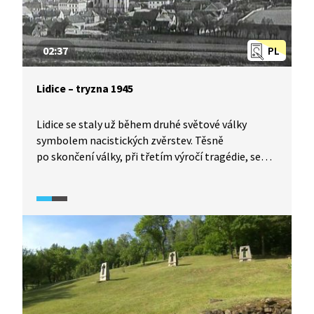
02:37
PL
Lidice – tryzna 1945
Lidice se staly už během druhé světové války
symbolem nacistických zvěrstev. Těsně
po skončení války, při třetím výročí tragédie, se
na lidické pláni sešlo přes 100 000 lidí, aby si
připomněli události z roku 1942. Zde také bylo
vyhlášeno, že budou postaveny nové Lidice.
Prezident Edvard Beneš na shromáždění pronesl
projev odsuzující německou okupaci. Hovořil
o odpovědnosti za napáchané škody a zločiny,
kterou připsal všem Němcům. Filmový týdeník
z roku 1945 tak představuje důležitý historický
pramen pro vysvětlení poválečných událostí