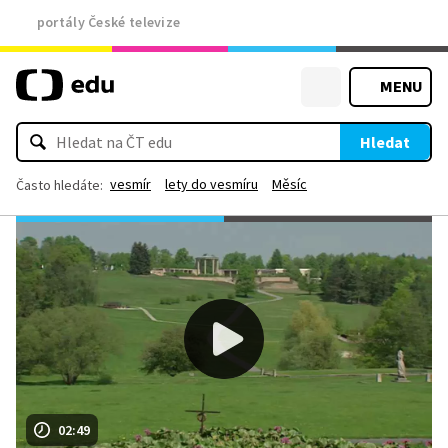
portály České televize
MENU
Hledat
vesmír
lety do vesmíru
Měsíc
Často hledáte:
02:49