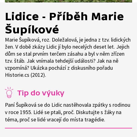
Lidice - Příběh Marie
Šupíkové
Marie Šupíková, roz. Doležalová, je jedna z tzv. lidických
žen. V době zkázy Lidic jí bylo necelých deset let. Jejich
dům se stal prvním terčem zásahu a byl v něm zřízen
tzv. štáb. Jak vnímala tehdejší události? Jak na ně
vzpomíná? Ukázka pochází z diskusního pořadu
Historie.cs (2012).
Tip do výuky
Paní Šupíková se do Lidic nastěhovala zpátky s rodinou
v roce 1955. Lidé se ptali, proč. Diskutujte s žáky na
téma, proč se lidé vracejí do místa tragédie.