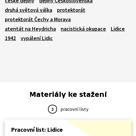
české dějiny
dějiny Československa
druhá světová válka
protektorát
protektorát Čechy a Morava
atentát na Heydricha
nacistická okupace
Lidice
1942
vypálení Lidic
Materiály ke stažení
3
pracovní listy
Pracovní list: Lidice