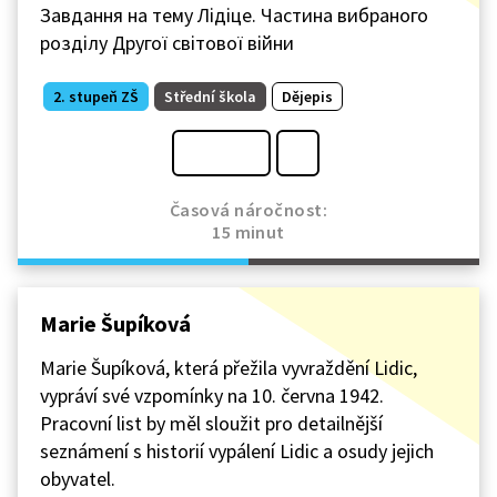
Завдання на тему Лідіце. Частина вибраного
розділу Другої світової війни
2. stupeň ZŠ
Střední škola
Dějepis
Časová náročnost:
15 minut
Marie Šupíková
Marie Šupíková, která přežila vyvraždění Lidic,
vypráví své vzpomínky na 10. června 1942.
Pracovní list by měl sloužit pro detailnější
seznámení s historií vypálení Lidic a osudy jejich
obyvatel.