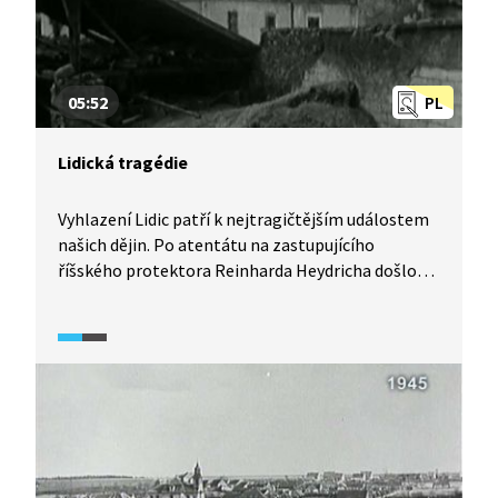
05:52
PL
Lidická tragédie
Vyhlazení Lidic patří k nejtragičtějším událostem
našich dějin. Po atentátu na zastupujícího
říšského protektora Reinharda Heydricha došlo
nešťastnou souhrou okolností k výběru Lidic jako
místa exemplárního trestu. Video se primárně
zabývá právními otázkami vyhlazení obce
a otázkou viny. Vedle toho seznamuje i s osudy
lidických mužů, žen a dětí. Ukázka pochází
z diskusního pořadu Historie.cs (2012).