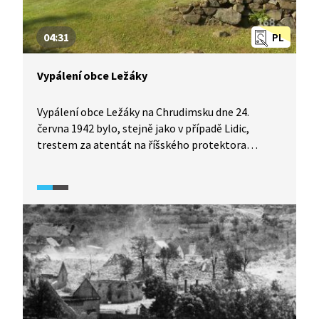
včetně odsunu německé menšiny ze Sudet.
04:31
PL
Vypálení obce Ležáky
Vypálení obce Ležáky na Chrudimsku dne 24.
června 1942 bylo, stejně jako v případě Lidic,
trestem za atentát na říšského protektora
Reinharda Heydricha. Na rozdíl od Lidic zde však
existoval konkrétní důvod – pomoc západnímu
odboji. Všech 33 dospělých obyvatel Ležáků bylo
popraveno, přežily pouze dvě dívky, které nacisté
poslali do Německa na převýchovu. Reportáž
kromě popisu samotné události reflektuje
i poválečné připomínání tragédie, které dodnes
zůstává ve stínu osudu Lidic.