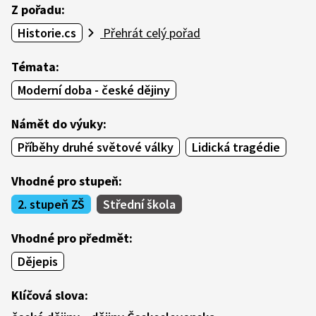
Z pořadu:
Historie.cs
Přehrát celý pořad
Témata:
Moderní doba - české dějiny
Námět do výuky:
Příběhy druhé světové války
Lidická tragédie
Vhodné pro stupeň:
2. stupeň ZŠ
Střední škola
Vhodné pro předmět:
Dějepis
Klíčová slova: