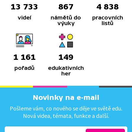
13 733
867
4 838
videí
námětů do
pracovních
výuky
listů
1 161
149
pořadů
edukativních
her
Novinky na e-mail
Pošleme vám, co nového se děje ve světě edu.
Nová videa, témata, funkce a další.