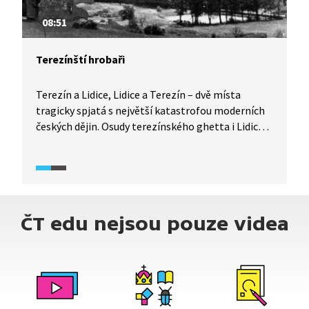
08:51
Terezínští hrobaři
Terezín a Lidice, Lidice a Terezín – dvě místa
tragicky spjatá s největší katastrofou moderních
českých dějin. Osudy terezínského ghetta i Lidic
jsou většinou známé, jen málokdo však ví, že
hromadný hrob pro popravené lidické muže
museli vykopat internovaní z Terezína. Podívejte
se na svědectví přeživších pamětníků z Lidic
i Terezína. Ukázka pochází z dokumentárního
ČT edu nejsou pouze videa
snímku z roku 2020.