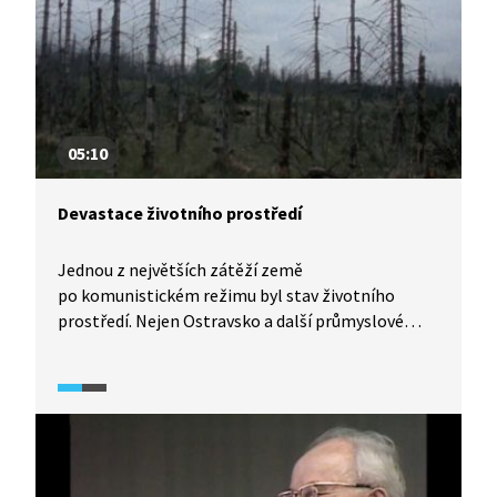
05:10
Devastace životního prostředí
Jednou z největších zátěží země
po komunistickém režimu byl stav životního
prostředí. Nejen Ostravsko a další průmyslové
aglomerace, ale zejména severní Čechy, kde byla
koncentrována průmyslová a chemická výroba
spolu s těžbou uhlí a tepelnými elektrárnami.
Tato kombinace doslova smrtící pro životní
prostředí i všechno živé se stala symbolem chybné
hospodářské politiky předlistopadových vlád.