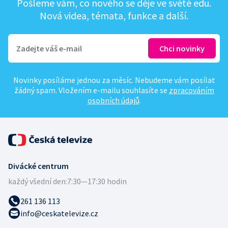
Pošleme vám, co nového se děje ve světě edu.
Nová videa, témata, funkce a další.
Novinky posíláme jednou za měsíc. Nebudeme vám posílat
žádný spam. Vložením e-mailu souhlasíte se
zpracováním
osobních údajů
.