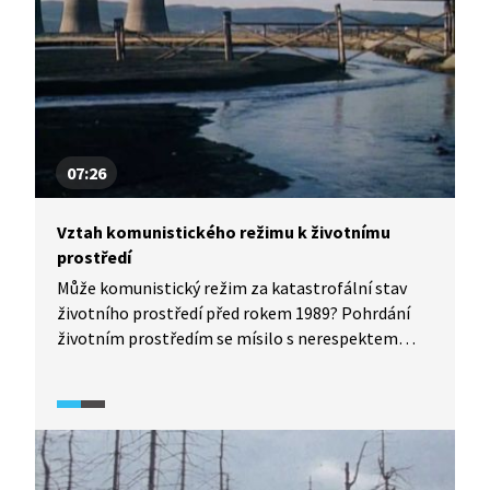
následky neseme dodnes.
07:26
Vztah komunistického režimu k životnímu
prostředí
Může komunistický režim za katastrofální stav
životního prostředí před rokem 1989? Pohrdání
životním prostředím se mísilo s nerespektem
k jednotlivým krajinným složkám. Režim také
zamlčoval lidem informace, které se úzce
dotýkaly jejich zdraví. Stavu ovzduší navíc
nepřispívaly ani geografické charakteristiky české
kotliny.