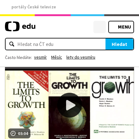
portály České televize
MENU
Hledat
vesmír
Měsíc
lety do vesmíru
Často hledáte:
03:04