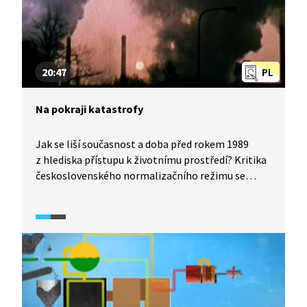
20:47
PL
Na pokraji katastrofy
Jak se liší současnost a doba před rokem 1989
z hlediska přístupu k životnímu prostředí? Kritika
československého normalizačního režimu se
většinou soustředí na zločiny státní bezpečnosti,
justice, či na otázky nesvobody projevu či pohybu.
Devastace životního prostředí zůstává poněkud
na okraji zájmu. Byla přitom tak rozsáhlá, že
odborníci mluví o ekologické katastrofě, jejíž
následky neseme dodnes.