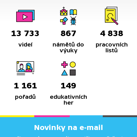
13 733
867
4 838
videí
námětů do
pracovních
výuky
listů
1 161
149
pořadů
edukativních
her
Novinky na e-mail