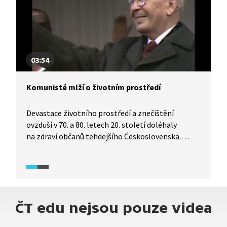
03:54
Komunisté mlží o životním prostředí
Devastace životního prostředí a znečištění
ovzduší v 70. a 80. letech 20. století doléhaly
na zdraví občanů tehdejšího Československa.
Komunisté si uvědomovali, že selhávají v tom, co
bylo jejich cílem, a sice zvyšovat kvalitu života.
Režim proto záměrně lhal a zamlčoval veřejnosti
informace o skutečném stavu životního prostředí,
aby neposkytoval lidem argumenty, s kterými
ČT edu nejsou pouze videa
by se následně mohli proti vládnoucí straně
obrátit.