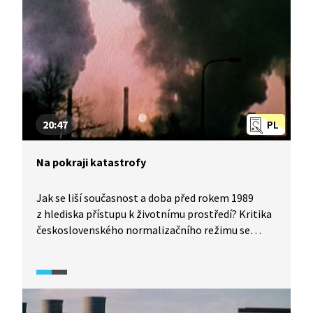
20:47
PL
Na pokraji katastrofy
Jak se liší současnost a doba před rokem 1989
z hlediska přístupu k životnímu prostředí? Kritika
československého normalizačního režimu se
většinou soustředí na zločiny státní bezpečnosti,
justice, či na otázky nesvobody projevu či pohybu.
Devastace životního prostředí zůstává poněkud
na okraji zájmu. Byla přitom tak rozsáhlá, že
odborníci mluví o ekologické katastrofě, jejíž