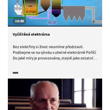
10:40
Vyčištěná elektrárna
Bez elektřiny si život neumíme představit.
Podívejme se na výrobu v uhelné elektrárně Poříčí.
Do jaké míry je provozována, stejně jako ostatní
uhelné elektrárny u nás, v souladu s pravidly
ochrany životního prostředí? Největší událostí
v novodobé historii české uhelné
elektroenergetiky se stalo „vyčištění“ elektráren,
tedy uvedení všech uhelných energetických zdrojů
do takového technického stavu, který by vyloučil
další devastaci životního prostředí.