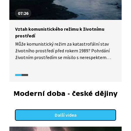
07:26
Vztah komunistického režimu k životnímu
prostředí
Může komunistický režim za katastrofální stav
životního prostředí před rokem 1989? Pohrdání
životním prostředím se mísilo s nerespektem
k jednotlivým krajinným složkám. Režim také
zamlčoval lidem informace, které se úzce
dotýkaly jejich zdraví. Stavu ovzduší navíc
nepřispívaly ani geografické charakteristiky české
kotliny.
Moderní doba - české dějiny
Další videa