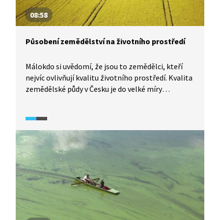
08:58
Působení zemědělství na životního prostředí
Málokdo si uvědomí, že jsou to zemědělci, kteří
nejvíc ovlivňují kvalitu životního prostředí. Kvalita
zemědělské půdy v Česku je do velké míry
výsledkem intenzivního způsobu hospodaření
zemědělských velkopodniků, které není
udržitelné. Patří k němu eroze, kontaminace
podzemních vod nebo struktura samotné půdy,
která brání tolik potřebnému vsakování srážkové
vody. Ladislav Miko a Václav Cílek v souvislostech
vysvětlují důsledky a nabízejí alternativu v podobě
udržitelného způsobu zemědělské výroby.