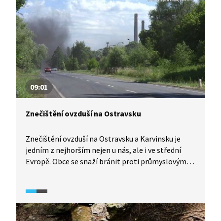
09:01
Znečištění ovzduší na Ostravsku
Znečištění ovzduší na Ostravsku a Karvinsku je
jedním z nejhorším nejen u nás, ale i ve střední
Evropě. Obce se snaží bránit proti průmyslovým
znečišťovatelům zákonnými prostředky, avšak
stát jim místo pomoci klade překážky. Jaké a jak?