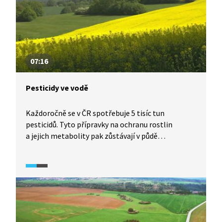
07:16
Pesticidy ve vodě
Každoročně se v ČR spotřebuje 5 tisíc tun
pesticidů. Tyto přípravky na ochranu rostlin
a jejich metabolity pak zůstávají v půdě
a dlouhodobě kontaminují podzemní vody.
Například povodí vodní nádrže Švihov zásobující
pitnou vodou mj. Prahu je intenzivně zemědělsky
obhospodařované, a tudíž vystavené všem
negativním vlivům chemizace zemědělské výroby.
Změna může paradoxně vzejít od spotřebitelů,
kteří by poptávkou po biopotravinách otevřeli