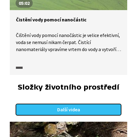
05:02
Čistění vody pomocí nanočástic
Čištění vody pomocí nanočástic je velice efektivní,
voda se nemusí nikam čerpat. Čistící
nanomateriály vpravíme vrtem do vody a vytvoří
se látky, které příroda zná: oxidy železa. Částicemi
na bázi železa lze vyčistit vodu zamořenou naftou
a oleji. Jejich využití je šetrné například i v boji se
sinicemi. Nanočástice dekontaminují i vodu
kontaminovanou chlorovanými uhlovodíky
Složky životního prostředí
a těžkými kovy.
Další videa