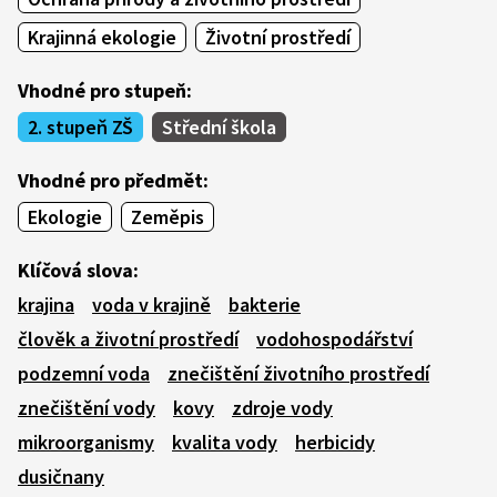
Krajinná ekologie
Životní prostředí
Vhodné pro stupeň:
2. stupeň ZŠ
Střední škola
Vhodné pro předmět:
Ekologie
Zeměpis
Klíčová slova:
krajina
voda v krajině
bakterie
člověk a životní prostředí
vodohospodářství
podzemní voda
znečištění životního prostředí
znečištění vody
kovy
zdroje vody
mikroorganismy
kvalita vody
herbicidy
dusičnany