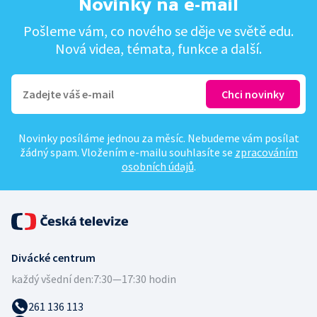
Novinky na e-mail
Pošleme vám, co nového se děje ve světě edu.
Nová videa, témata, funkce a další.
Novinky posíláme jednou za měsíc. Nebudeme vám posílat
žádný spam. Vložením e-mailu souhlasíte se
zpracováním
osobních údajů
.