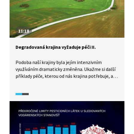
prostor pro ekologické zemědělství na orné půdě.
11:18
Degradovaná krajina vyžaduje péči II.
Podoba naší krajiny byla jejím intenzivním
využíváním dramaticky změněna. Ukažme si další
příklady péče, kterou od nás krajina potřebuje, aby
se mohla vrátit ke své pestrosti a půvabu. Pokud
se budeme o krajinu starat tak, jak se o to snaží
ochránci přírody ve jmenovaných lokalitách, není
naše krajina zcela bez budoucnosti.