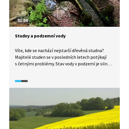
01:56
Studny a podzemní vody
Víte, kde se nachází nejstarší dřevěná studna?
Majitelé studen se v posledních letech potýkají
s četnými problémy. Stav vody v podzemí je silně
podprůměrný a mnoha lidem tak voda ve studni
vyschla. Většina studní má navíc vodu nekvalitní
s nevyhovujícími mikrobiologickými ukazateli,
vysokým obsahem dusičnanů či železa. Jistotou
jsou proto veřejné vodovody.