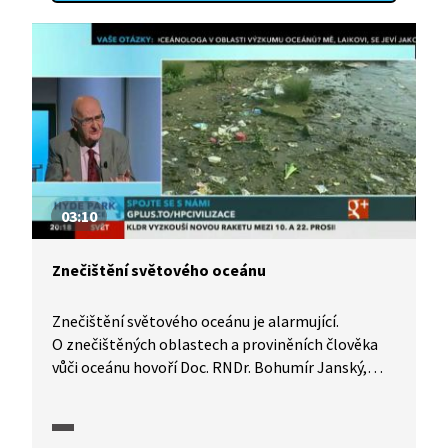
03:10
Znečištění světového oceánu
Znečištění světového oceánu je alarmující.
O znečištěných oblastech a proviněních člověka
vůči oceánu hovoří Doc. RNDr. Bohumír Janský,
CSc. Jaký je podle něj klíč ke zlepšení situace? Jak
může každý z nás ovlivnit čistotu vody v mořích?