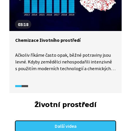
03:18
Chemizace životního prostředí
Ačkoliv říkáme často opak, běžné potraviny jsou
levné. Kdyby zemědělci nehospodařili intenzivně
s použitím moderních technologií a chemických
postřiků, platili bychom za jídlo mnohem více.
Podobně jako pro naše peněženky,
i pro zemědělce je intenzita produkce ekonomicky
výhodnější. Avšak pro přírodu a zdraví člověka je
to katastrofa. Chemie využívaná v zemědělství se
Životní prostředí
dostává do půdy, na které se pěstují naše
potraviny, nebo do vody, kterou pijeme.
Další videa