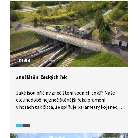
01:54
Znečištění českých řek
Jaké jsou příčiny znečištění vodních toků? Naše
dlouhodobě nejznečištěnější řeka pramení
v horách tak čistá, že splňuje parametry kojenecké
vody. V čem je tedy problém? A jak kvalitu vody
ovlivňuje sucho? A jak proti znečištěným řekám
můžeme bojovat?