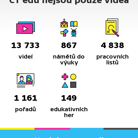
ČT edu nejsou pouze videa
13 733
867
4 838
videí
námětů do
pracovních
výuky
listů
1 161
149
pořadů
edukativních
her