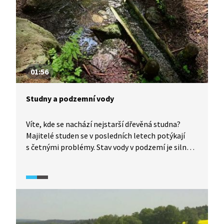
01:56
Studny a podzemní vody
Víte, kde se nachází nejstarší dřevěná studna?
Majitelé studen se v posledních letech potýkají
s četnými problémy. Stav vody v podzemí je silně
podprůměrný a mnoha lidem tak voda ve studni
vyschla. Většina studní má navíc vodu nekvalitní
s nevyhovujícími mikrobiologickými ukazateli,
vysokým obsahem dusičnanů či železa. Jistotou
jsou proto veřejné vodovody.