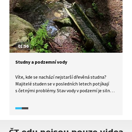
01:56
Studny a podzemní vody
Víte, kde se nachází nejstarší dřevěná studna?
Majitelé studen se v posledních letech potýkají
s četnými problémy. Stav vody v podzemí je silně
podprůměrný a mnoha lidem tak voda ve studni
vyschla. Většina studní má navíc vodu nekvalitní
s nevyhovujícími mikrobiologickými ukazateli,
vysokým obsahem dusičnanů či železa. Jistotou
jsou proto veřejné vodovody.