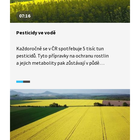
07:16
Pesticidy ve vodě
Každoročně se v ČR spotřebuje 5 tisíc tun
pesticidů. Tyto přípravky na ochranu rostlin
a jejich metabolity pak zůstávají v půdě
a dlouhodobě kontaminují podzemní vody.
Například povodí vodní nádrže Švihov zásobující
pitnou vodou mj. Prahu je intenzivně zemědělsky
obhospodařované, a tudíž vystavené všem
negativním vlivům chemizace zemědělské výroby.
Změna může paradoxně vzejít od spotřebitelů,
kteří by poptávkou po biopotravinách otevřeli
prostor pro ekologické zemědělství na orné půdě.