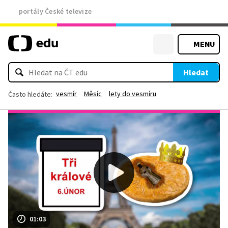
portály České televize
MENU
Hledat
vesmír
Měsíc
lety do vesmíru
Často hledáte:
01:03