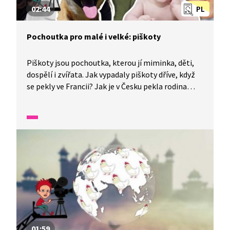
02:44
PL
Pochoutka pro malé i velké: piškoty
Piškoty jsou pochoutka, kterou jí miminka, děti,
dospělí i zvířata. Jak vypadaly piškoty dříve, když
se pekly ve Francii? Jak je v Česku pekla rodina
Fidorových? A proč jsou vhodné i pro miminka?
01:59