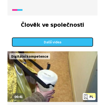
připravují na dráhu profesionálních fotbalistů.
Fotbal je ve Francii velmi vážená věc a chlapci mají
velice přísný denní režim. Seznámíte se s městem
Marseille, kde sídlí fotbalový klub Olympique,
a také s městem Lens.
Člověk ve společnosti
Další videa
Digitální kompetence
00:41
PL