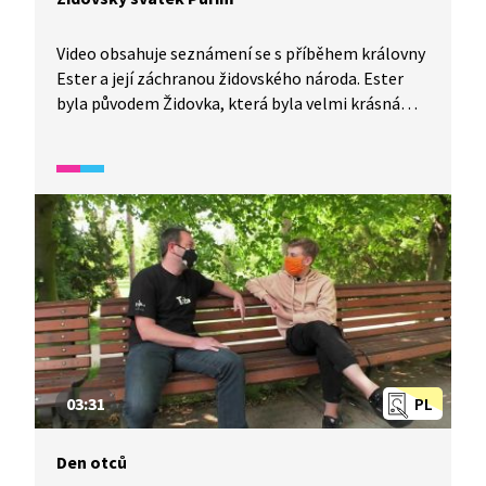
Video obsahuje seznámení se s příběhem královny
Ester a její záchranou židovského národa. Ester
byla původem Židovka, která byla velmi krásná
a odvážná a stala se manželkou perského krále.
Svůj lid zachránila před Hamanem. Na její počest
a vítězství se slaví dodnes svátek Purim, kdy Židé
hodují, radují se a obdarovávají chudé.
03:31
PL
Den otců