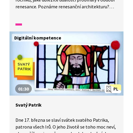
renesance. Poznáme renesanční architekturu?
A co se dělo na našem území ? Na dvoře Rudolfa II.
se potkávají různí vědci, alchymisté
či astronomové a zkoumají přírodní zákonitosti.
Zkusíme si také vyrobit „hvězdohled“.
Digitální kompetence
01:30
PL
Svatý Patrik
Dne 17. března se slaví svátek svatého Patrika,
patrona všech Irů. O jeho životě se toho moc neví,