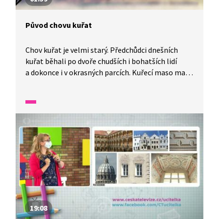
Původ chovu kuřat
Chov kuřat je velmi starý. Předchůdci dnešních
kuřat běhali po dvoře chudších i bohatších lidí
a dokonce i v okrasných parcích. Kuřecí maso mají
v oblibě zvláště děti. Víte, co je brojler nebo
nosnice?
19:08