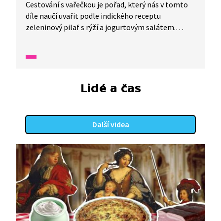
Cestování s vařečkou je pořad, který nás v tomto
díle naučí uvařit podle indického receptu
zeleninový pilaf s rýží a jogurtovým salátem.
Do přípravy tohoto pokrmu se zapojí celá rodina
při příležitosti svátku jara. Uvidíme také
netradičně prostřený stůl, na kterém toho
nakonec bude spousta k hodování.
Lidé a čas
Další videa