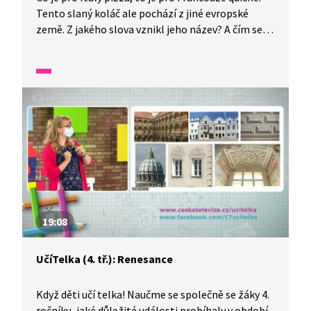
Tento slaný koláč ale pochází z jiné evropské
země. Z jakého slova vznikl jeho název? A čím se
v různých oblastech plní?
19:08
UčíTelka (4. tř.): Renesance
Když děti učí telka! Naučme se společně se žáky 4.
ročníku, jaké důležité události probíhaly v období