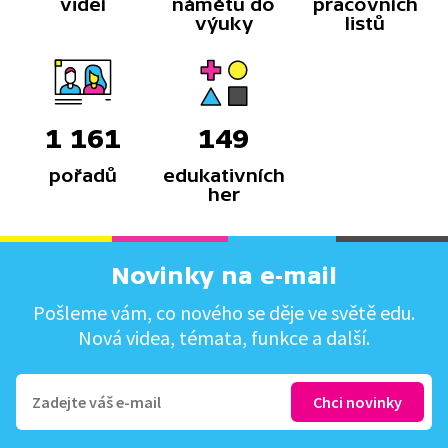
videí
námětů do
pracovních
výuky
listů
1 161
149
pořadů
edukativních
her
Novinky na e-mail
Pošleme vám, co nového se děje ve světě edu.
Nová videa, témata, funkce a další.