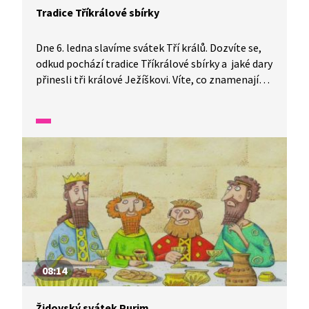
Tradice Tříkrálové sbírky
Dne 6. ledna slavíme svátek Tří králů. Dozvíte se,
odkud pochází tradice Tříkrálové sbírky a jaké dary
přinesli tři králové Ježíškovi. Víte, co znamenají
písmena K+M+B, která píší koledníci nade dveře?
08:14
Židovský svátek Purim