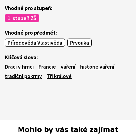
Vhodné pro stupeň:
1. stupeň ZŠ
Vhodné pro předmět:
Přírodověda Vlastivěda
Prvouka
Klíčová slova:
Draci v hrnci
Francie
vaření
historie vaření
tradiční pokrmy
Tři králové
Mohlo by vás také zajímat