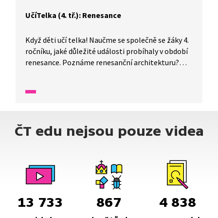
UčíTelka (4. tř.): Renesance
Když děti učí telka! Naučme se společně se žáky 4.
ročníku, jaké důležité události probíhaly v období
renesance. Poznáme renesanční architekturu?
A co se dělo na našem území ? Na dvoře Rudolfa II.
se potkávají různí vědci, alchymisté
či astronomové a zkoumají přírodní zákonitosti.
Zkusíme si také vyrobit „hvězdohled“.
ČT edu nejsou pouze videa
13 733
867
4 838