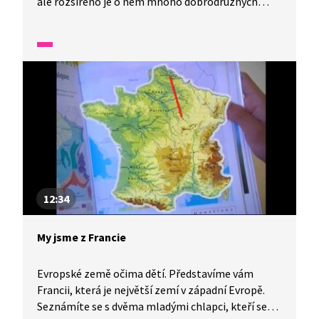
ale rozšířeno je o něm mnoho dobrodružných
legend. Na jeho počest tančí Irové lidové tance
a vše zahalí do zelené barvy, která je typická
pro irskou krajinu. K oslavám patří také irská
lidová hudba.
12:34
My jsme z Francie
Evropské země očima dětí. Představíme vám
Francii, která je největší zemí v západní Evropě.
Seznámíte se s dvěma mladými chlapci, kteří se