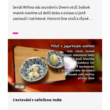
Seriál Wifina nás seznámí s Dnem otců. Svátek
matek slavíme už delší dobu a oslavu si jistě
zaslouží i tatínkové. Historii Dne otců a různé
nápady na jeho oslavu nám představí tento díl.
Víte, že se Den otců slaví třetí neděli v červnu?
05:36
Cestování s vařečkou: Indie