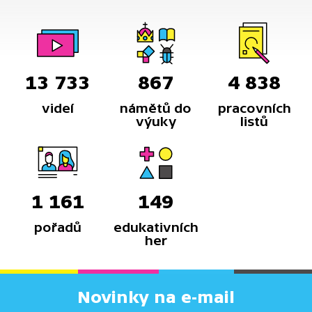
13 733
867
4 838
videí
námětů do
pracovních
výuky
listů
1 161
149
pořadů
edukativních
her
Novinky na e-mail