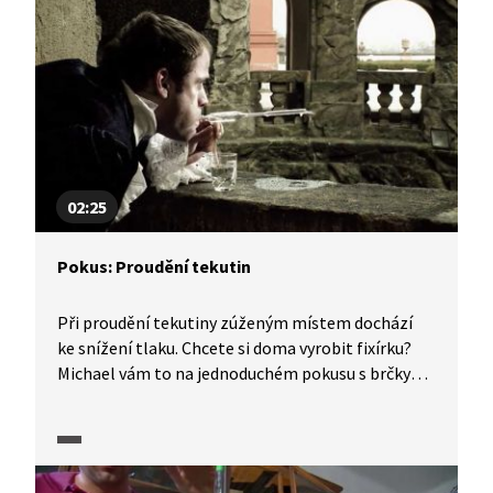
02:25
Pokus: Proudění tekutin
Při proudění tekutiny zúženým místem dochází
ke snížení tlaku. Chcete si doma vyrobit fixírku?
Michael vám to na jednoduchém pokusu s brčky
předvede. Představíme zrod karburátoru, k němuž
přispěli pařížští parfuméři, kteří se inspirovali
Venturiho jevem.