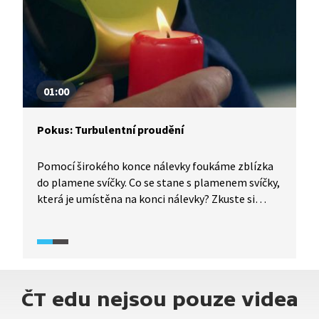
v aerodynamickém tunelu? A jak si zalétat
v simulátoru volného pádu?
01:00
Pokus: Turbulentní proudění
Pomocí širokého konce nálevky foukáme zblízka
do plamene svíčky. Co se stane s plamenem svíčky,
která je umístěna na konci nálevky? Zkuste si
tipnout. V nálevce vzniká turbulentní proudění
a díky tomu se u okrajů vytvoří opačný proud
vzduchu.
ČT edu nejsou pouze videa