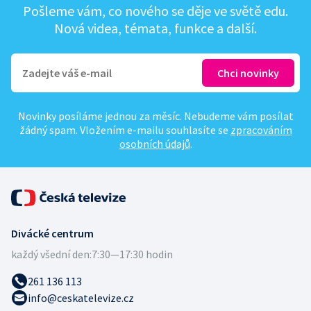
Pošleme vám, co nového se děje ve světě edu.
Nová videa, témata, funkce a další.
Novinky posíláme jednou za měsíc. Nebudeme vám posílat
žádný spam. Vložením e-mailu souhlasíte se
zpracováním
osobních údajů
.