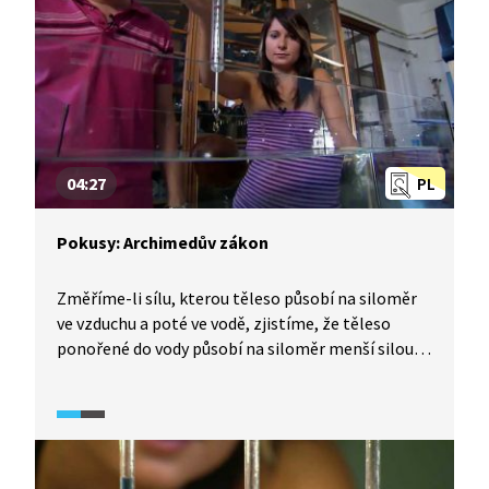
04:27
PL
Pokusy: Archimedův zákon
Změříme-li sílu, kterou těleso působí na siloměr
ve vzduchu a poté ve vodě, zjistíme, že těleso
ponořené do vody působí na siloměr menší silou
než na vzduchu. To znamená, že ve vodě na těleso
musí působit ještě jiná síla opačným směrem.
Tuto vztlakovou sílu objevil již ve starověkém
Řecku Archimedes. Názorně si Archimedův zákon
předvedeme na pokusu, při kterém člověk vleze