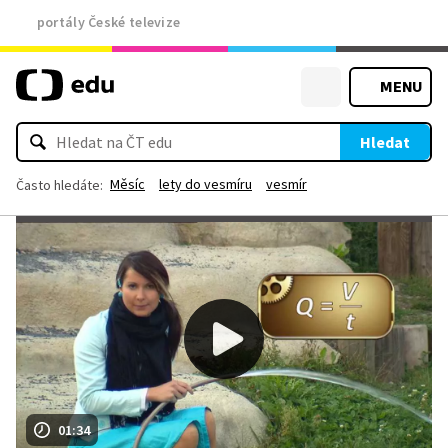
portály České televize
MENU
Hledat
Měsíc
lety do vesmíru
vesmír
Často hledáte:
01:34