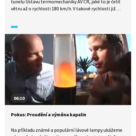
tunelu Ústavu termomechaniky AV ČR, jaké to je čelit
větru až o rychlosti 180 km/h. V takové rychlosti již
dokáže vítr ničit budovy bez pevných základů nebo
s dřevěnou konstrukcí.
06:10
Pokus: Proudění a výměna kapalin
Na příkladu známé a populární lávové lampy ukážeme