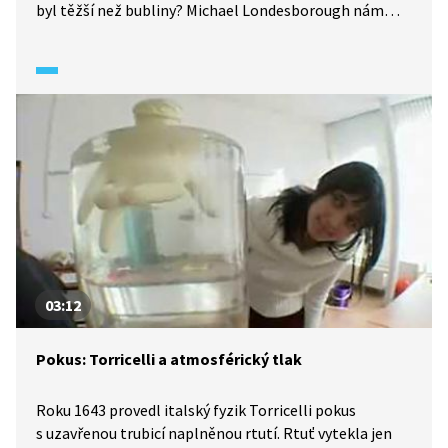
byl těžší než bubliny? Michael Londesborough nám
tento jednoduchý experiment předvede. Z kypřícího
prášku a octa si připravíme oxid uhličitý, kterým
vyplníme akvárium. Bubliny se budou vznášet
nad oxidem uhličitým, jelikož je těžší než vzduch.
03:12
Pokus: Torricelli a atmosférický tlak
Roku 1643 provedl italský fyzik Torricelli pokus
s uzavřenou trubicí naplněnou rtutí. Rtuť vytekla jen