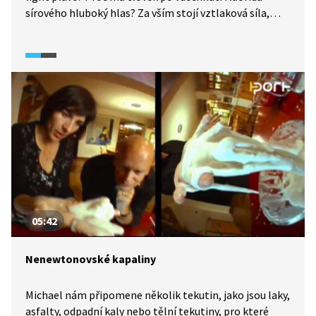
sírového hluboký hlas? Za vším stojí vztlaková síla,
která dokáže nadnášet tělesa nejen v kapalinách, ale
i v plynech.
05:42
Nenewtonovské kapaliny
Michael nám připomene několik tekutin, jako jsou laky,
asfalty, odpadní kaly nebo tělní tekutiny, pro které