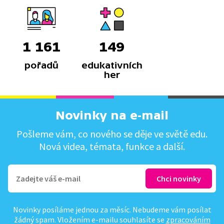
1 161
149
pořadů
edukativních
her
Novinky na e-mail
Pošleme vám, co nového se děje ve světě edu.
Nová videa, témata, funkce a další.
Novinky posíláme jednou za měsíc. Nebudeme vám posílat
žádný spam. Vložením e-mailu souhlasíte se
zpracováním