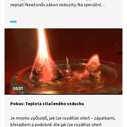
neplatí Newtonův zákon viskozity. Na speciální
tekutině, vodní suspenzi škrobu, nám přiblíží, v čem
spočívá jejich záhadné chování. A s využitím stojatého
vlnění a rychloběžné kamery uvidíme, co
s nenewtonskou tekutinou dokáže na membráně
reproduktoru udělat patřičně upravený zvuk.
10:07
Pokus: Teplota stlačeného vzduchu
Je mnoho způsobů, jak lze rozdělat oheň – zápalkami,
křesadlem a podobně. Ale jak lze rozdělat oheň