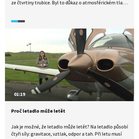
ze čtvrtiny trubice. Byl to důkaz o atmosférickém tlaku
vzduchu okolo nás, jímž Torricelli zavrhl staletí
zakořeněnou představu aristotelovského strachu
z prázdnoty. Navážeme na slavný pokus – sice pouze
s vodou, ale zato s deset metrů dlouhou hadicí. Tímto
a dalšími pokusy si vyzkoušíme, že na vodu i na nás
působí tlak vzduchu pozemské atmosféry.
01:19
Proč letadlo může letět
Jak je možné, že letadlo může letět? Na letadlo působí
čtyři síly: gravitace, vztlak, odpor a tah. Při letu musí