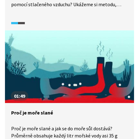
pomocí stlačeného vzduchu? Ukážeme si metodu,
jakou rozdělávali oheň ve východní Asii. Michael nám
předvede, na jakém principu funguje Dieselův motor
nebo i lednička.
01:49
Proč je moře slané
Proč je moře slané a jak se do moře sůl dostává?
Průměrně obsahuje každý litr mořské vody asi 35 g