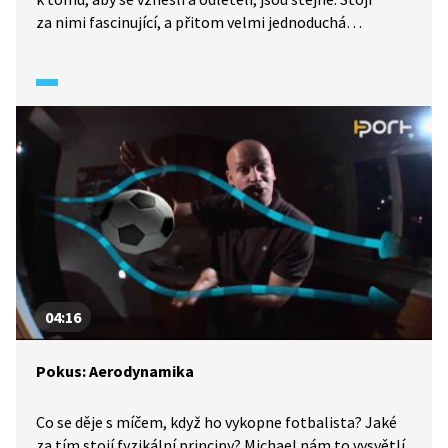
za nimi fascinující, a přitom velmi jednoduchá
matematika a fyzika. Přidejte se k Michaelovi
a postavte si vlastního draka. Při té příležitosti
odhalíte vědu, která obklopuje tajemství jeho letu.
Nazývá se aerodynamika. A létat díky ní můžeme i my
lidé. S Michalem navštívíme i Výzkumný a zkušební
letecký ústav v Praze.
04:16
Pokus: Aerodynamika
Co se děje s míčem, když ho vykopne fotbalista? Jaké
za tím stojí fyzikální principy? Michael nám to vysvětlí