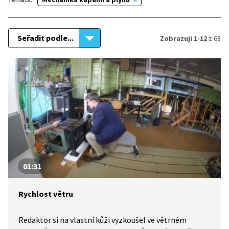
Seřadit podle...
Zobrazuji 1-12
z 68
01:31
Rychlost větru
Redaktor si na vlastní kůži vyzkoušel ve větrném