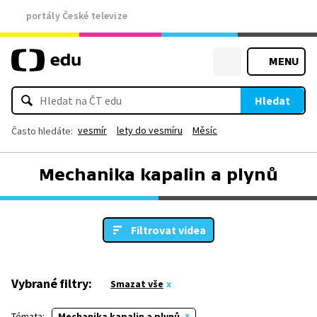
portály České televize
MENU
Hledat
vesmír
lety do vesmíru
Měsíc
Často hledáte:
Mechanika kapalin a plynů
Filtrovat videa
Vybrané filtry:
Smazat vše
Témata:
Mechanika kapalin a plynů