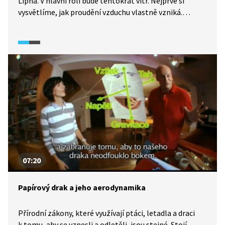
Lipna. V hlavní roli bude tentokrát vítr. Nejprve si
vysvětlíme, jak proudění vzduchu vlastně vzniká.
Připomeneme si významnou roli praktického využívání
větru i jako pohonu pro nejstarší dopravní prostředek
světa: loď. Jenže co když fouká zrovna opačně, než kam
chceme plout? Na palubě malé jachty nám Michael
spolu s jachtařkou Míšou prakticky předvedou, že
i proti větru se dá plout.
07:20
Papírový drak a jeho aerodynamika
Přírodní zákony, které využívají ptáci, letadla a draci
k tomu, aby se vznesli a odletěli, jsou stejné. Stojí