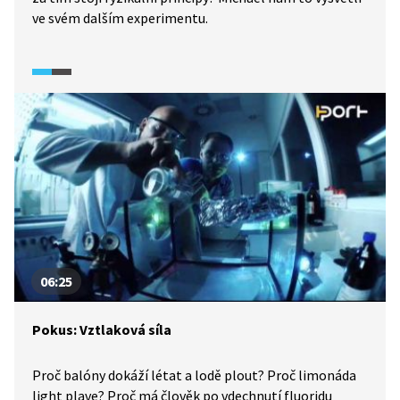
ve svém dalším experimentu.
06:25
Pokus: Vztlaková síla
Proč balóny dokáží létat a lodě plout? Proč limonáda
light plave? Proč má člověk po vdechnutí fluoridu