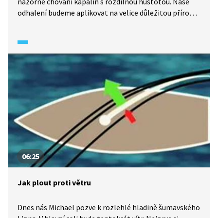
názorně chování kapalin s rozdílnou hustotou. Naše
odhalení budeme aplikovat na velice důležitou přírodní
soustavu vodních mas mořských proudů, především
známého Golfského proudu. Studenti gymnázia
ze Stříbra nám také předvedou pokusy s výměnou
kapalin o různých hustotách.
06:25
Jak plout proti větru
Dnes nás Michael pozve k rozlehlé hladině šumavského