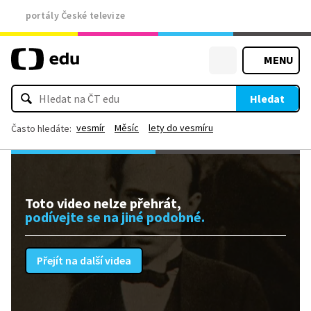
portály České televize
MENU
Hledat
vesmír
Měsíc
lety do vesmíru
Často hledáte:
Toto video nelze přehrát,
podívejte se na jiné podobné.
Přejít na další videa