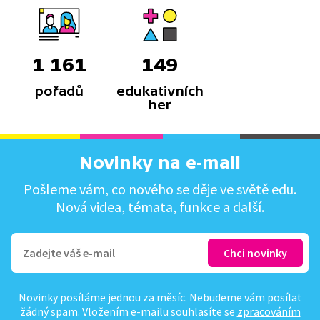
1 161
149
pořadů
edukativních
her
Novinky na e-mail
Pošleme vám, co nového se děje ve světě edu.
Nová videa, témata, funkce a další.
Novinky posíláme jednou za měsíc. Nebudeme vám posílat
žádný spam. Vložením e-mailu souhlasíte se
zpracováním