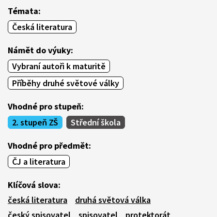
Témata:
Česká literatura
Námět do výuky:
Vybraní autoři k maturitě
Příběhy druhé světové války
Vhodné pro stupeň:
2. stupeň ZŠ
Střední škola
Vhodné pro předmět:
ČJ a literatura
Klíčová slova:
česká literatura
druhá světová válka
český spisovatel
spisovatel
protektorát