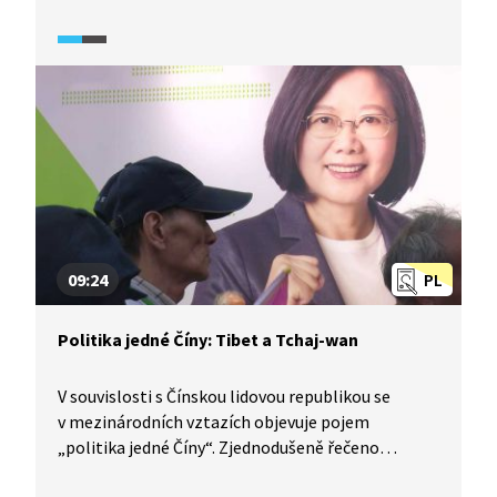
předání moci? Tři historici se snaží na tuto otázku
odpovědět a polemizují i o dalších souvislostech,
jako např. jakými způsoby lze rozumět pojmu
revoluce nebo zda v roce 1918 vznikl skutečně
„nový“ český stát.
09:24
PL
Politika jedné Číny: Tibet a Tchaj-wan
V souvislosti s Čínskou lidovou republikou se
v mezinárodních vztazích objevuje pojem
„politika jedné Číny“. Zjednodušeně řečeno
to znamená, že Čína neuznává nezávislost