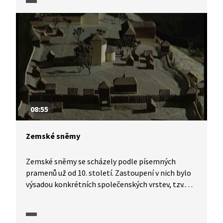
a představitele komunistického režimu Mariána
Čalfy. Je pravda, že po ní byl Havel zvolen
prezidentem jednomyslně všemi poslanci
tehdejšího Federálního shromáždění. A je pravda,
že komunistická strana nebyla nikdy zakázána. Co
se však na schůzce opravdu odehrálo, nikdo neví.
08:55
Zemské sněmy
Zemské sněmy se scházely podle písemných
pramenů už od 10. století. Zastoupení v nich bylo
výsadou konkrétních společenských vrstev, tzv.
elit. Shromáždění plnila mimo jiné funkci soudu
(vytvářelo se na nich právo) a důležitá byla i jejich
role při uvedení panovníka na trůn. Zemské sněmy