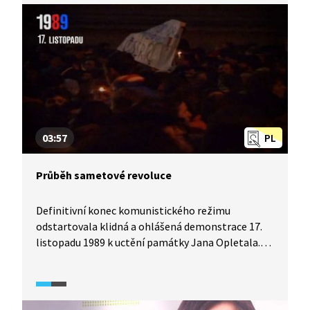
tvořily jakousi mocenskou protiváhu vládnoucího
knížete a lze je s jistou mírou zjednodušení
pokládat za předchůdce dnešních parlamentů,
za jakousi šlechtickou demokracii.
03:57
PL
Průběh sametové revoluce
Definitivní konec komunistického režimu
odstartovala klidná a ohlášená demonstrace 17.
listopadu 1989 k uctění památky Jana Opletala.
Demonstrace nakonec přerostla v protest proti
režimu. Reakce režimu byla opět násilná.
Na brutální policejní zásah reagovalo hnutí
Občanské fórum, a i přes neexistenci mobilů