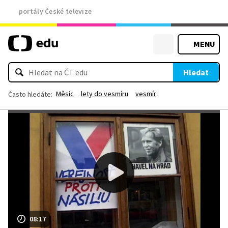
portály České televize
MENU
Hledat
Měsíc
lety do vesmíru
vesmír
Často hledáte:
08:17