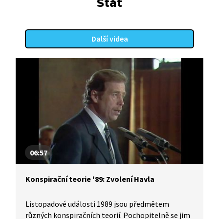
Stát
a politický vývoj. Odborníci pak vysvětlí, jak se
to má s důsledky nedodržování principu jedné Číny
v praktické politice.
Další videa
06:57
Konspirační teorie '89: Zvolení Havla
Listopadové události 1989 jsou předmětem
různých konspiračních teorií. Pochopitelně se jim