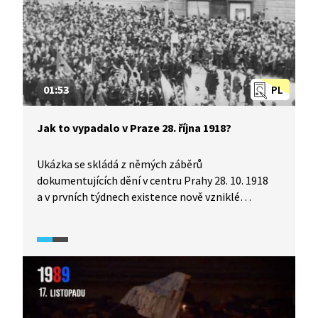
01:53
PL
Jak to vypadalo v Praze 28. října 1918?
Ukázka se skládá z němých záběrů
dokumentujících dění v centru Prahy 28. 10. 1918
a v prvních týdnech existence nově vzniklé
republiky. Jedná se o sestřih záběrů, určený
nejspíše k využití pro filmový týdeník. V ukázce
postupně vidíme: shromáždění před Obecním
domem, dočasným sídlem Národního výboru;
pohled na Dům U Hybernů; shromáždění v dolní
části Václavského náměstí; záběr na Slovanskou
lípu u Zlaté Husy; sokolskou stráž na Pražském