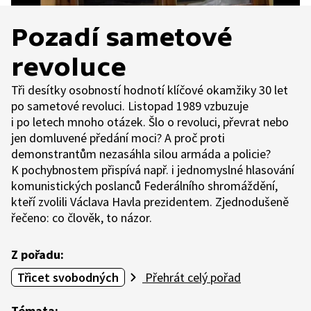
Pozadí sametové
revoluce
Tři desítky osobností hodnotí klíčové okamžiky 30 let
po sametové revoluci. Listopad 1989 vzbuzuje
i po letech mnoho otázek. Šlo o revoluci, převrat nebo
jen domluvené předání moci? A proč proti
demonstrantům nezasáhla silou armáda a policie?
K pochybnostem přispívá např. i jednomyslné hlasování
komunistických poslanců Federálního shromáždění,
kteří zvolili Václava Havla prezidentem. Zjednodušeně
řečeno: co člověk, to názor.
Z pořadu:
Třicet svobodných
Přehrát celý pořad
Témata: