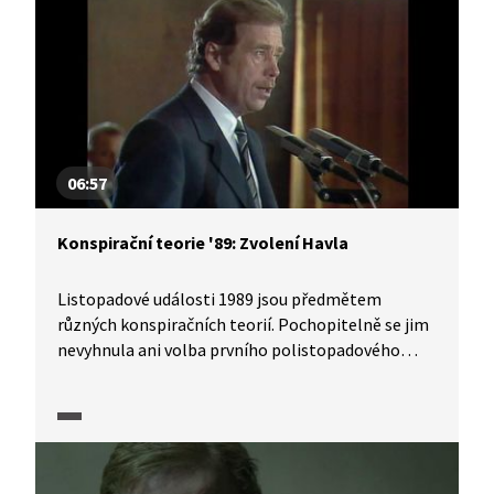
06:57
Konspirační teorie '89: Zvolení Havla
Listopadové události 1989 jsou předmětem
různých konspiračních teorií. Pochopitelně se jim
nevyhnula ani volba prvního polistopadového
prezidenta. Podnětem ke konspiračním úvahám
byla především soukromá schůzka Václava Havla
a představitele komunistického režimu Mariána
Čalfy. Je pravda, že po ní byl Havel zvolen
prezidentem jednomyslně všemi poslanci