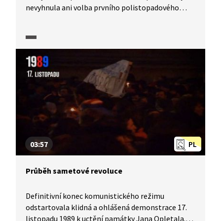
nevyhnula ani volba prvního polistopadového
prezidenta. Podnětem ke konspiračním úvahám
byla především soukromá schůzka Václava Havla
a představitele komunistického režimu Mariána
Čalfy. Je pravda, že po ní byl Havel zvolen
prezidentem jednomyslně všemi poslanci
tehdejšího Federálního shromáždění. A je pravda,
že komunistická strana nebyla nikdy zakázána. Co
se však na schůzce opravdu odehrálo, nikdo neví.
03:57
PL
Průběh sametové revoluce
Definitivní konec komunistického režimu
odstartovala klidná a ohlášená demonstrace 17.
listopadu 1989 k uctění památky Jana Opletala.