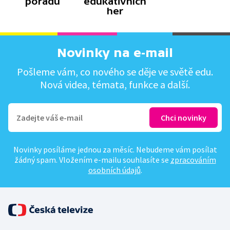
pořadů
edukativních
her
Novinky na e-mail
Pošleme vám, co nového se děje ve světě edu.
Nová videa, témata, funkce a další.
Novinky posíláme jednou za měsíc. Nebudeme vám posílat
žádný spam. Vložením e-mailu souhlasíte se
zpracováním
osobních údajů
.