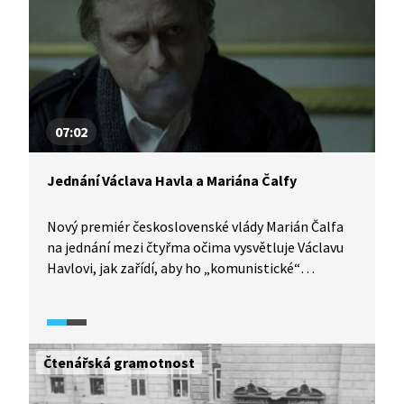
tehdejšího Federálního shromáždění. A je pravda,
že komunistická strana nebyla nikdy zakázána. Co
se však na schůzce opravdu odehrálo, nikdo neví.
07:02
Jednání Václava Havla a Mariána Čalfy
Nový premiér československé vlády Marián Čalfa
na jednání mezi čtyřma očima vysvětluje Václavu
Havlovi, jak zařídí, aby ho „komunistické“
Federální shromáždění zvolilo prezidentem.
Čtenářská gramotnost