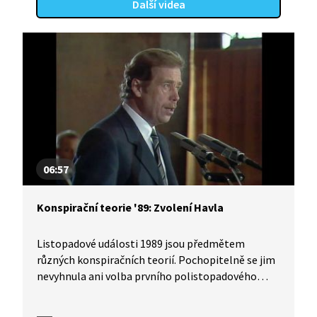
Další videa
bez lidských obětí. Video je součástí vzdělávací
série Rok revoluce z produkce Knihovny Václava
Havla, která mapuje klíčové momenty přerodu
totalitního Československa v demokratický stát.
06:57
Konspirační teorie '89: Zvolení Havla
Listopadové události 1989 jsou předmětem
různých konspiračních teorií. Pochopitelně se jim
nevyhnula ani volba prvního polistopadového
prezidenta. Podnětem ke konspiračním úvahám
byla především soukromá schůzka Václava Havla