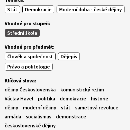
Stát
Demokracie
Moderní doba - české dějiny
Vhodné pro stupeň:
Střední škola
Vhodné pro předmět:
Člověk a společnost
Dějepis
Právo a politologie
Klíčová slova:
dějiny Československa
komunistický režim
Václav Havel
politika
demokracie
historie
dějiny
moderní dějiny
stát
sametová revoluce
armáda
socialismus
demonstrace
československé dějiny