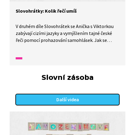
Slovohrátky: Kolik řečí umíš
V druhém díle Slovohrátek se Anička s Viktorkou
zabývají cizími jazyky a vymýšlením tajné české
řeči pomocí prohazování samohlásek. Jak se
to dělá a mnohem více se dozvíte v tomto díle
nazvaném Mómo tojno řoč aneb kolik řečí umíš.
Slovní zásoba
Další videa