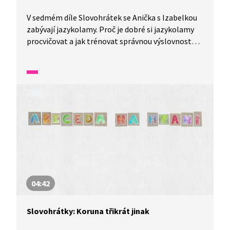
V sedmém díle Slovohrátek se Anička s Izabelkou
zabývají jazykolamy. Proč je dobré si jazykolamy
procvičovat a jak trénovat správnou výslovnost
těžce vyslovitelných slov? To a mnohem více se
dozvíte v tomto díle nazvaném Zlomený jazyk
aneb ostro pestrý ostropestřec.
04:42
Slovohrátky: Koruna třikrát jinak