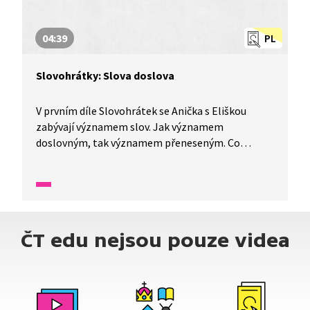
04:39
PL
Slovohrátky: Slova doslova
V prvním díle Slovohrátek se Anička s Eliškou
zabývají významem slov. Jak významem
doslovným, tak významem přeneseným. Co
znamená zlaté srdce, srdce z kamene nebo mít
srdce v kalhotách? To a mnohem více se dozvíte
v tomto díle nazvaném Srdce na dlani aneb slova
doslova.
ČT edu nejsou pouze videa