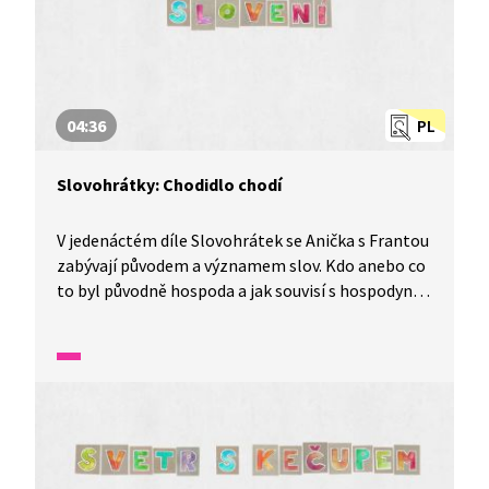
04:36
PL
Slovohrátky: Chodidlo chodí
V jedenáctém díle Slovohrátek se Anička s Frantou
zabývají původem a významem slov. Kdo anebo co
to byl původně hospoda a jak souvisí s hospodyní?
To a mnohem více se dozvíte v tomto díle
nazvaném Narozeninové slovení aneb chodidlo
chodí.