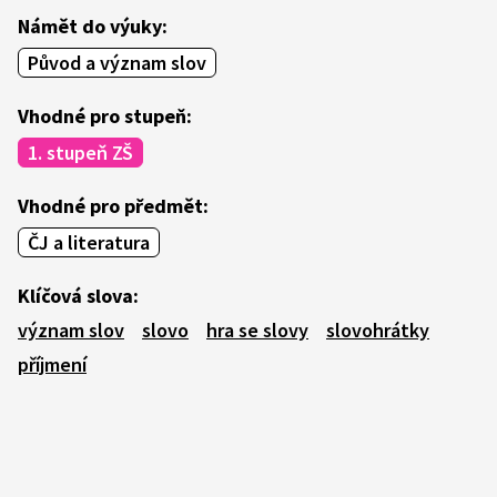
Námět do výuky:
Původ a význam slov
Vhodné pro stupeň:
1. stupeň ZŠ
Vhodné pro předmět:
ČJ a literatura
Klíčová slova:
význam slov
slovo
hra se slovy
slovohrátky
příjmení