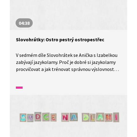
04:38
Slovohrátky: Ostro pestrý ostropestřec
V sedmém díle Slovohrátek se Anička s Izabelkou
zabývají jazykolamy. Proč je dobré si jazykolamy
procvičovat a jak trénovat správnou výslovnost
těžce vyslovitelných slov? To a mnohem více se
dozvíte v tomto díle nazvaném Zlomený jazyk
aneb ostro pestrý ostropestřec.