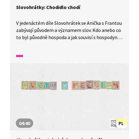
Slovohrátky: Chodidlo chodí
V jedenáctém díle Slovohrátek se Anička s Frantou
zabývají původem a významem slov. Kdo anebo co
to byl původně hospoda a jak souvisí s hospodyní?
To a mnohem více se dozvíte v tomto díle
nazvaném Narozeninové slovení aneb chodidlo
chodí.
04:40
PL