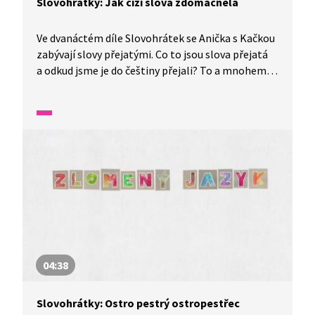
Slovohrátky: Jak cizí slova zdomácněla
Ve dvanáctém díle Slovohrátek se Anička s Kačkou
zabývají slovy přejatými. Co to jsou slova přejatá
a odkud jsme je do češtiny přejali? To a mnohem
více se dozvíte v tomto díle nazvaném Svetr
s kečupem aneb jak cizí slova zdomácněla.
04:38
Slovohrátky: Ostro pestrý ostropestřec