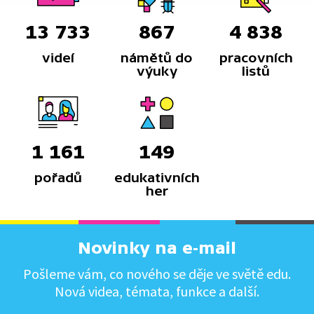
13 733
867
4 838
videí
námětů do
pracovních
výuky
listů
1 161
149
pořadů
edukativních
her
Novinky na e-mail
Pošleme vám, co nového se děje ve světě edu.
Nová videa, témata, funkce a další.