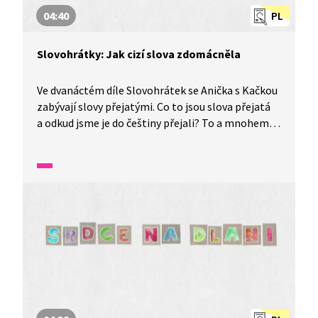
04:40
PL
Slovohrátky: Jak cizí slova zdomácněla
Ve dvanáctém díle Slovohrátek se Anička s Kačkou
zabývají slovy přejatými. Co to jsou slova přejatá
a odkud jsme je do češtiny přejali? To a mnohem
více se dozvíte v tomto díle nazvaném Svetr
s kečupem aneb jak cizí slova zdomácněla.