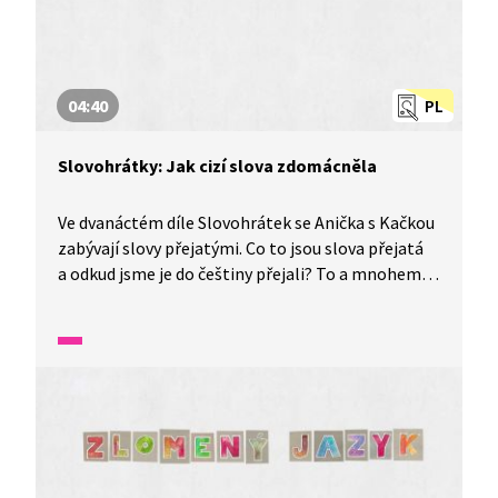
04:40
PL
Slovohrátky: Jak cizí slova zdomácněla
Ve dvanáctém díle Slovohrátek se Anička s Kačkou
zabývají slovy přejatými. Co to jsou slova přejatá
a odkud jsme je do češtiny přejali? To a mnohem
více se dozvíte v tomto díle nazvaném Svetr
s kečupem aneb jak cizí slova zdomácněla.