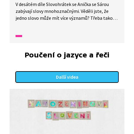
V desátém díle Slovohrátek se Anička se Sárou
zabývají slovy mnohoznačnými. Věděli jste, že
jedno slovo může mít více významů? Třeba takový
zámek nebo koruna. A jak se hraje slovní fotbal?
To a mnohem více se dozvíte v tomto díle
nazvaném Abeceda na hraní aneb koruna třikrát
jinak.
Poučení o jazyce a řeči
Další videa