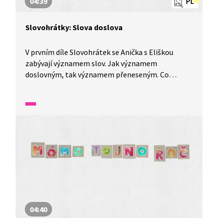
04:39
PL
Slovohrátky: Slova doslova
V prvním díle Slovohrátek se Anička s Eliškou
zabývají významem slov. Jak významem
doslovným, tak významem přeneseným. Co
znamená zlaté srdce, srdce z kamene nebo mít
srdce v kalhotách? To a mnohem více se dozvíte
v tomto díle nazvaném Srdce na dlani aneb slova
doslova.
04:40