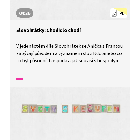
04:36
PL
Slovohrátky: Chodidlo chodí
V jedenáctém díle Slovohrátek se Anička s Frantou
zabývají původem a významem slov. Kdo anebo co
to byl původně hospoda a jak souvisí s hospodyní?
To a mnohem více se dozvíte v tomto díle
nazvaném Narozeninové slovení aneb chodidlo
chodí.