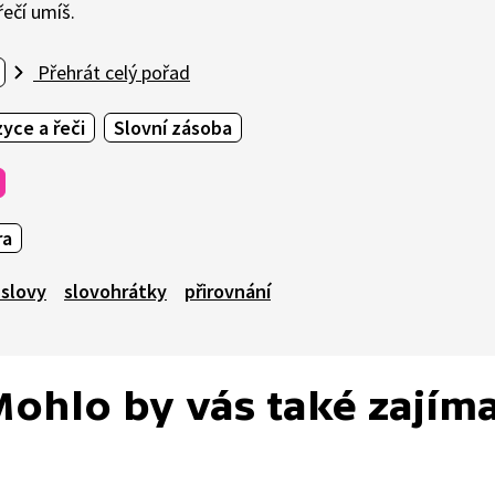
ečí umíš.
Přehrát celý pořad
zyce a řeči
Slovní zásoba
ra
 slovy
slovohrátky
přirovnání
ohlo by vás také zajím