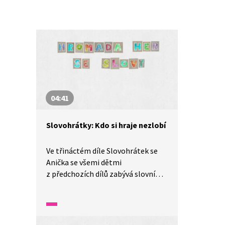
04:41
Slovohrátky: Kdo si hraje nezlobí
Ve třináctém díle Slovohrátek se
Anička se všemi dětmi
z předchozích dílů zabývá slovními
hrami. Pamatujete si, jaké hry jsme
se v průběhu Slovohrátek naučili?
Zavzpomínejte v tomto díle
nazvaném Hromada her se slovy