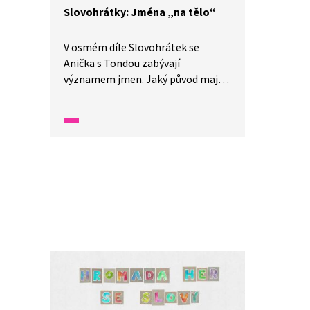
Slovohrátky: Jména „na tělo“
V osmém díle Slovohrátek se
Anička s Tondou zabývají
významem jmen. Jaký původ mají
naše příjmení a jak vznikají
přezdívky? To a mnohem více se
dozvíte v tomto díle nazvaném
Jmenuji se aneb jména „na tělo“.