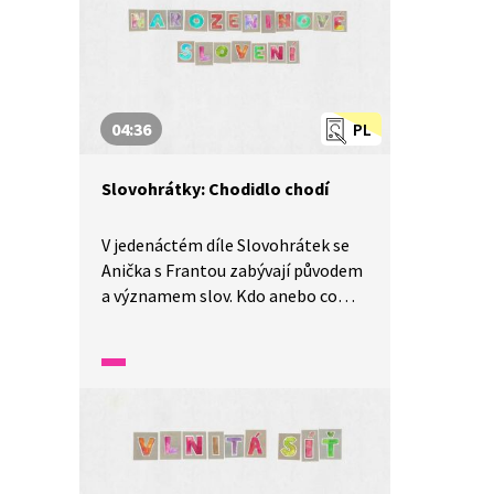
aneb kdo si hraje nezlobí.
04:36
PL
Slovohrátky: Chodidlo chodí
V jedenáctém díle Slovohrátek se
Anička s Frantou zabývají původem
a významem slov. Kdo anebo co
to byl původně hospoda a jak
souvisí s hospodyní? To a mnohem
více se dozvíte v tomto díle
nazvaném Narozeninové slovení
aneb chodidlo chodí.