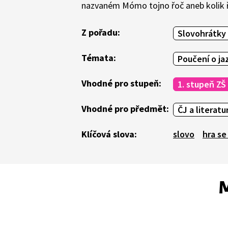
nazvaném Mómo tojno řoč aneb kolik ř
Z pořadu:
Slovohrátky
Témata:
Poučení o ja
Vhodné pro stupeň:
1. stupeň ZŠ
Vhodné pro předmět:
ČJ a literatu
Klíčová slova:
slovo
hra se
M