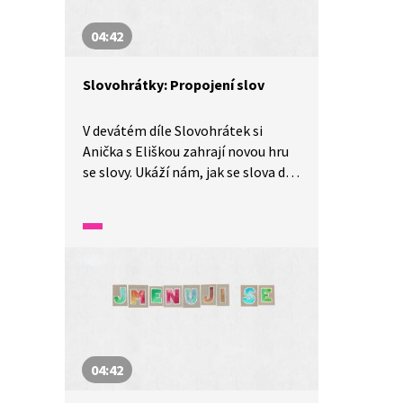
04:42
Slovohrátky: Propojení slov
V devátém díle Slovohrátek si
Anička s Eliškou zahrají novou hru
se slovy. Ukáží nám, jak se slova dají
propojit pomocí logického
myšlení. To a mnohem více se
dozvíte v tomto díle nazvaném
Vlnitá síť aneb propojení slov.
04:42