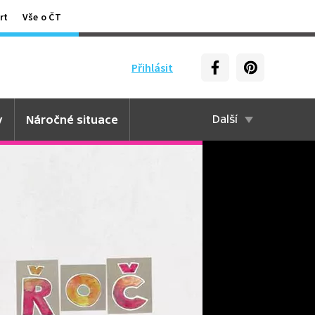
rt
Vše o ČT
Přihlásit
y
Náročné situace
Další