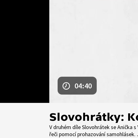
04:40
Slovohrátky: Ko
V druhém díle Slovohrátek se Anička s 
řeči pomocí prohazování samohlásek. J