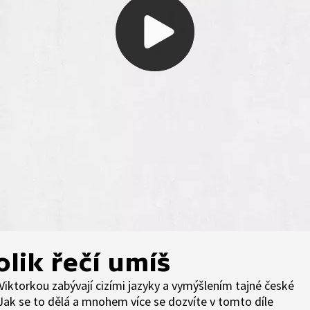
lik řečí umíš
Viktorkou zabývají cizími jazyky a vymýšlením tajné české
ak se to dělá a mnohem více se dozvíte v tomto díle