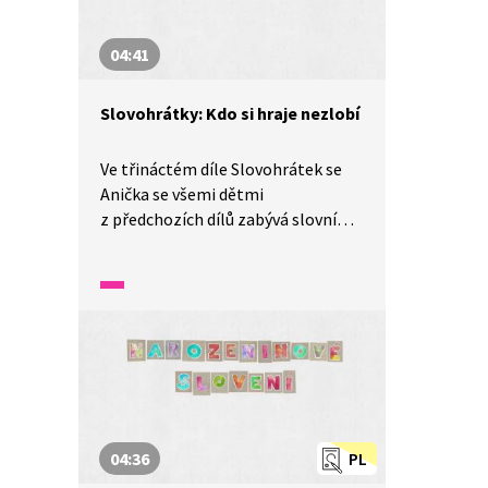
04:41
Slovohrátky: Kdo si hraje nezlobí
Ve třináctém díle Slovohrátek se
Anička se všemi dětmi
z předchozích dílů zabývá slovními
hrami. Pamatujete si, jaké hry jsme
se v průběhu Slovohrátek naučili?
Zavzpomínejte v tomto díle
nazvaném Hromada her se slovy
aneb kdo si hraje nezlobí.
04:36
PL