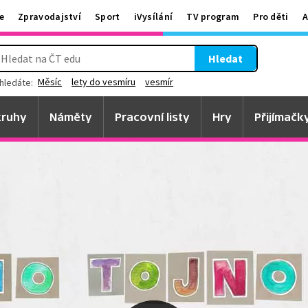
e
Zpravodajství
Sport
iVysílání
TV program
Pro děti
A
Hledat
Měsíc
lety do vesmíru
vesmír
hledáte:
ruhy
Náměty
Pracovní listy
Hry
Přijímačk