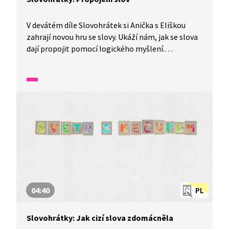
V devátém díle Slovohrátek si Anička s Eliškou
zahrají novou hru se slovy. Ukáží nám, jak se slova
dají propojit pomocí logického myšlení.
To a mnohem více se dozvíte v tomto díle
nazvaném Vlnitá síť aneb propojení slov.
04:40
PL
Slovohrátky: Jak cizí slova zdomácněla