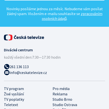
Novinky posíláme jednou za měsíc. Nebudeme vám posílat
žádný spam. Vložením e-mailu souhlasíte se
zpracováním
osobních údajů
.