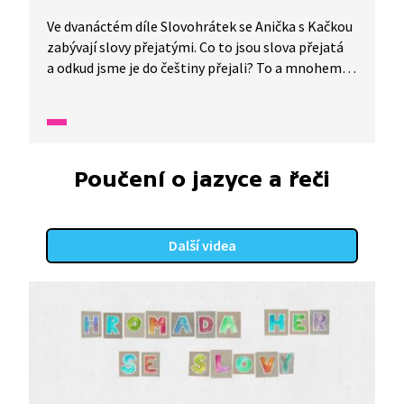
Ve dvanáctém díle Slovohrátek se Anička s Kačkou
zabývají slovy přejatými. Co to jsou slova přejatá
a odkud jsme je do češtiny přejali? To a mnohem
více se dozvíte v tomto díle nazvaném Svetr
s kečupem aneb jak cizí slova zdomácněla.
Poučení o jazyce a řeči
Další videa