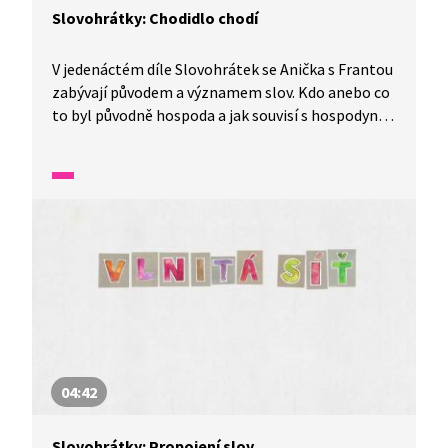
Slovohrátky: Chodidlo chodí
V jedenáctém díle Slovohrátek se Anička s Frantou
zabývají původem a významem slov. Kdo anebo co
to byl původně hospoda a jak souvisí s hospodyní?
To a mnohem více se dozvíte v tomto díle
nazvaném Narozeninové slovení aneb chodidlo
chodí.
04:42
Slovohrátky: Propojení slov