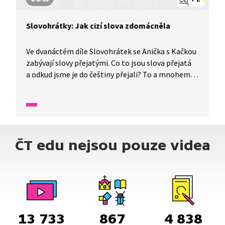
Slovohrátky: Jak cizí slova zdomácněla
Ve dvanáctém díle Slovohrátek se Anička s Kačkou
zabývají slovy přejatými. Co to jsou slova přejatá
a odkud jsme je do češtiny přejali? To a mnohem
více se dozvíte v tomto díle nazvaném Svetr
s kečupem aneb jak cizí slova zdomácněla.
ČT edu nejsou pouze videa
13 733
867
4 838