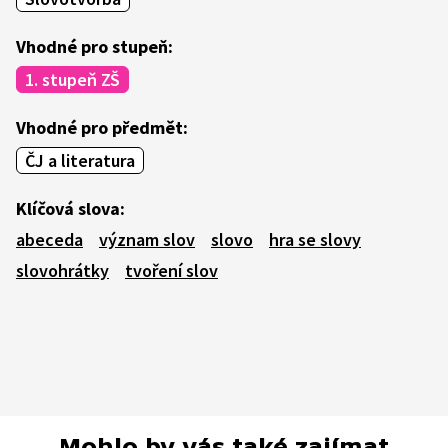
Vhodné pro stupeň:
1. stupeň ZŠ
Vhodné pro předmět:
ČJ a literatura
Klíčová slova:
abeceda
význam slov
slovo
hra se slovy
slovohrátky
tvoření slov
Mohlo by vás také zajímat