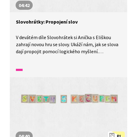
04:42
Slovohrátky: Propojení slov
V devátém díle Slovohrátek si Anička s Eliškou
zahrají novou hru se slovy. Ukáží nám, jak se slova
dají propojit pomocí logického myšlení.
To a mnohem více se dozvíte v tomto díle
nazvaném Vlnitá síť aneb propojení slov.
04:40
PL