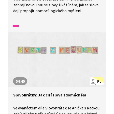
zahrají novou hru se slovy. Ukáží nám, jak se slova
dají propojit pomocí logického myšlení.
To a mnohem více se dozvíte v tomto díle
nazvaném Vlnitá síť aneb propojení slov.
04:40
PL
Slovohrátky: Jak cizí slova zdomácněla
Ve dvanáctém díle Slovohrátek se Anička s Kačkou
zabývají slovy přejatými. Co to jsou slova přejatá