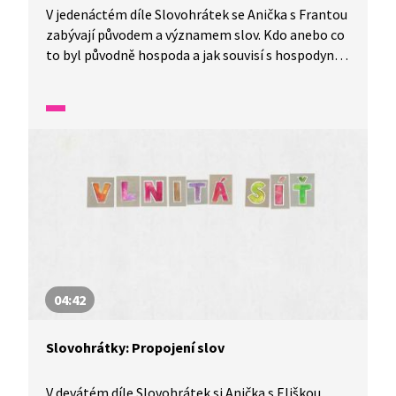
V jedenáctém díle Slovohrátek se Anička s Frantou
zabývají původem a významem slov. Kdo anebo co
to byl původně hospoda a jak souvisí s hospodyní?
To a mnohem více se dozvíte v tomto díle
nazvaném Narozeninové slovení aneb chodidlo
chodí.
04:42
Slovohrátky: Propojení slov
V devátém díle Slovohrátek si Anička s Eliškou