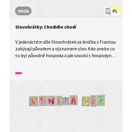
04:36
PL
Slovohrátky: Chodidlo chodí
V jedenáctém díle Slovohrátek se Anička s Frantou
zabývají původem a významem slov. Kdo anebo co
to byl původně hospoda a jak souvisí s hospodyní?
To a mnohem více se dozvíte v tomto díle
nazvaném Narozeninové slovení aneb chodidlo
chodí.