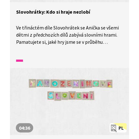
Slovohrátky: Kdo si hraje nezlobí
Ve třináctém díle Slovohrátek se Anička se všemi
dětmi z předchozích dílů zabývá slovními hrami.
Pamatujete si, jaké hry jsme se v průběhu
Slovohrátek naučili? Zavzpomínejte v tomto díle
nazvaném Hromada her se slovy aneb kdo si hraje
nezlobí.
04:36
PL