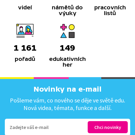
videí
námětů do
pracovních
výuky
listů
1 161
149
pořadů
edukativních
her
Novinky na e-mail
Pošleme vám, co nového se děje ve světě edu.
Nová videa, témata, funkce a další.