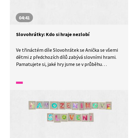
04:41
Slovohrátky: Kdo si hraje nezlobí
Ve třináctém díle Slovohrátek se Anička se všemi
dětmi z předchozích dílů zabývá slovními hrami.
Pamatujete si, jaké hry jsme se v průběhu
Slovohrátek naučili? Zavzpomínejte v tomto díle
nazvaném Hromada her se slovy aneb kdo si hraje
nezlobí.