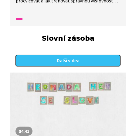
procvičovat a jak trénovat správnou výslovnost
těžce vyslovitelných slov? To a mnohem více se
dozvíte v tomto díle nazvaném Zlomený jazyk
aneb ostro pestrý ostropestřec.
Slovní zásoba
Další videa
04:41