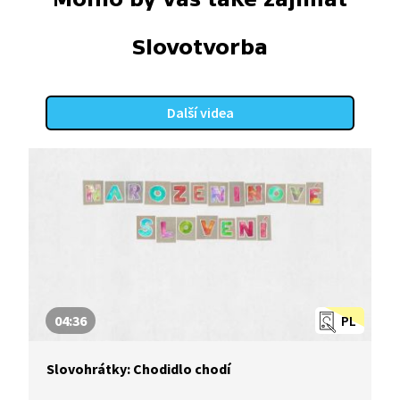
Slovotvorba
Další videa
04:36
PL
Slovohrátky: Chodidlo chodí