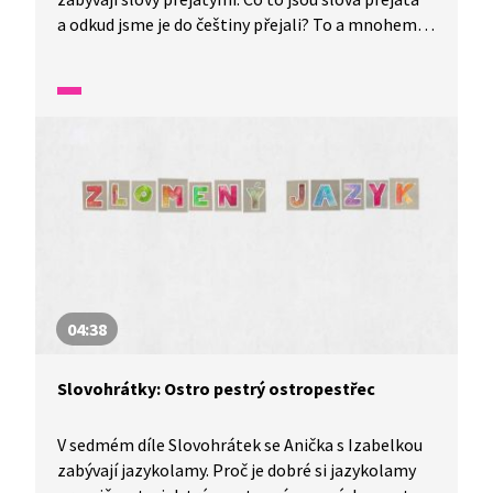
a odkud jsme je do češtiny přejali? To a mnohem
více se dozvíte v tomto díle nazvaném Svetr
s kečupem aneb jak cizí slova zdomácněla.
04:38
Slovohrátky: Ostro pestrý ostropestřec
V sedmém díle Slovohrátek se Anička s Izabelkou
zabývají jazykolamy. Proč je dobré si jazykolamy