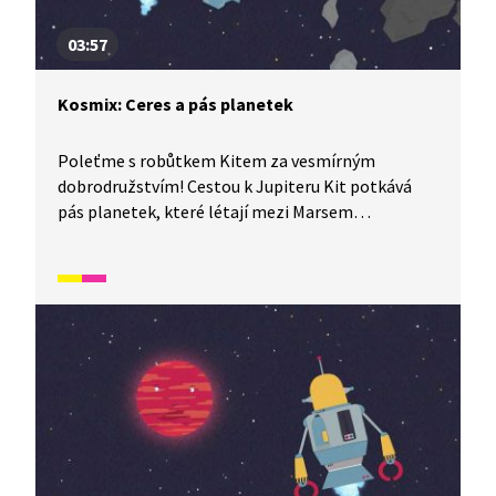
03:57
Kosmix: Ceres a pás planetek
Poleťme s robůtkem Kitem za vesmírným
dobrodružstvím! Cestou k Jupiteru Kit potkává
pás planetek, které létají mezi Marsem
a Jupiterem, a seznamuje s největší z nich zvanou
Ceres.