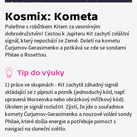
Kosmix: Kometa
Poleťme s robůtkem Kitem za vesmírným
dobrodružstvím! Cestou k Jupiteru Kit zachytí zvláštní
signál, který nepochází ze Země. Doletí na kometu
Čurjumov-Gerasimenko a potkává se zde se sondami
Philae a Rosettou.
Tip do výuky
1) práce ve skupinách - Kit zachytil záhadný signál
skládající se z pípnutí a pomlk (jednoduchý kód, např.
upravená Morseovka nebo obrázkový mřížkový kód).
Úkolem je signál rozluštit. Zjistí, že jde o souřadnice
komety Čurjumov-Gerasimenko a nouzové volání sondy
Philae, které došla energie a potřebuje pomoct s
navigací na sluneční světlo.