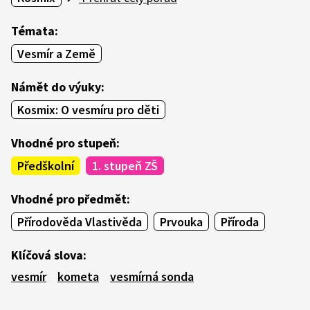
Témata:
Vesmír a Země
Námět do výuky:
Kosmix: O vesmíru pro děti
Vhodné pro stupeň:
Předškolní
1. stupeň ZŠ
Vhodné pro předmět:
Přírodověda Vlastivěda
Prvouka
Příroda
Klíčová slova:
vesmír
kometa
vesmírná sonda