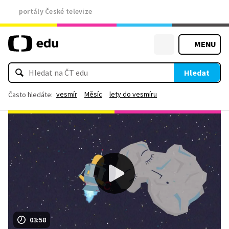
portály České televize
MENU
Hledat
vesmír
Měsíc
lety do vesmíru
Často hledáte:
03:58