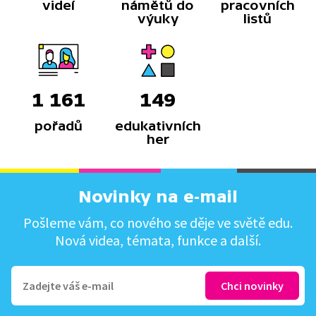
videí
námětů do
pracovních
výuky
listů
1 161
149
pořadů
edukativních
her
Novinky na e-mail
Pošleme vám, co nového se děje ve světě edu.
Nová videa, témata, funkce a další.