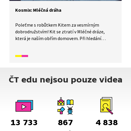
Kosmix: Mléčná dráha
Poleťme s robůtkem Kitem za vesmírným
dobrodružstvím! Kit se ztratí v Mléčné dráze,
která je naším obřím domovem. Při hledání
zpáteční cesty k panu Baterkovi vytvoří plánek
Mléčné dráhy a prozkoumá, z čeho se skládá.
ČT edu nejsou pouze videa
13 733
867
4 838