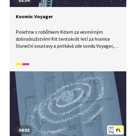
03:54
Kosmix: Voyager
Poleťme s robůtkem Kitem za vesmírným
dobrodružstvím! Kit tentokrát letí za hranice
Sluneční soustavy a potkává zde sondu Voyager,
která nese zprávu o lidech napříč vesmírem.
04:03
PL