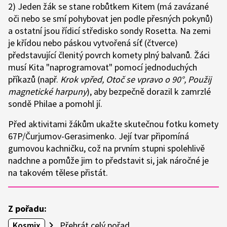
2) Jeden žák se stane robůtkem Kitem (má zavázané
oči nebo se smí pohybovat jen podle přesných pokynů)
a ostatní jsou řídicí středisko sondy Rosetta. Na zemi
je křídou nebo páskou vytvořená síť (čtverce)
představující členitý povrch komety plný balvanů. Žáci
musí Kita "naprogramovat" pomocí jednoduchých
příkazů (např.
Krok vpřed, Otoč se vpravo o 90°, Použij
magnetické harpuny
), aby bezpečně dorazil k zamrzlé
sondě Philae a pomohl jí.
Před aktivitami žákům ukažte skutečnou fotku komety
67P/Čurjumov-Gerasimenko. Její tvar připomíná
gumovou kachničku, což na prvním stupni spolehlivě
nadchne a pomůže jim to představit si, jak náročné je
na takovém tělese přistát.
Z pořadu:
Kosmix
Přehrát celý pořad