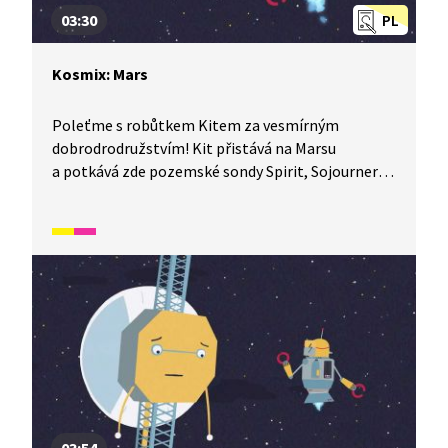
03:30
PL
Kosmix: Mars
Poleťme s robůtkem Kitem za vesmírným
dobrodrodružstvím! Kit přistává na Marsu
a potkává zde pozemské sondy Spirit, Sojourner
a Beagle. Dávají si závod k hoře Olympus Mons,
nejvyšší hoře celé Sluneční soustavy. Cestou naráží
i na největší kaňon Sluneční soustavy Valles
Marineris.