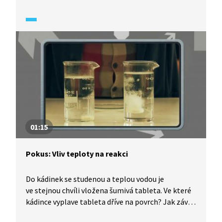
experimenty, které můžeme provést s prostou
hořící svíčkou. A vysvětlí nám, jak vlastně svíčka
funguje a jaká je stavba plamene.
01:15
Pokus: Vliv teploty na reakci
Do kádinek se studenou a teplou vodou je
ve stejnou chvíli vložena šumivá tableta. Ve které
kádince vyplave tableta dříve na povrch? Jak závisí
rychlost chemické reakce na teplotě?