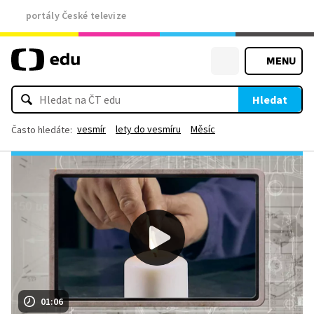
portály České televize
MENU
Hledat
vesmír
lety do vesmíru
Měsíc
Často hledáte:
01:06