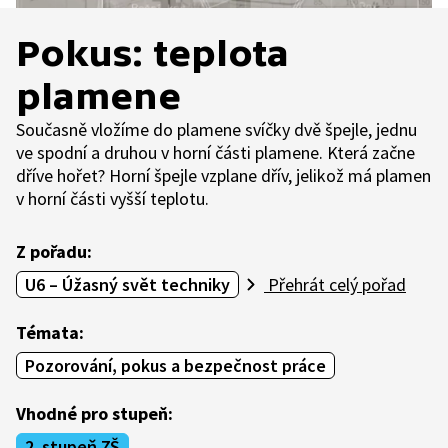
Pokus: teplota
plamene
Současně vložíme do plamene svíčky dvě špejle, jednu
ve spodní a druhou v horní části plamene. Která začne
dříve hořet? Horní špejle vzplane dřív, jelikož má plamen
v horní části vyšší teplotu.
Z pořadu:
U6 – Úžasný svět techniky
Přehrát celý pořad
Témata:
Pozorování, pokus a bezpečnost práce
Vhodné pro stupeň:
2. stupeň ZŠ