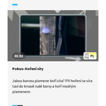
01:02
PL
Pokus: Hoření síry
Jakou barvou plamene hoří síra? Při hoření se síra
taví do krvavě rudé barvy a hoří modrým
plamenem.