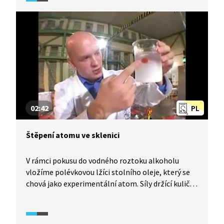
02:42
PL
Štěpení atomu ve sklenici
V rámci pokusu do vodného roztoku alkoholu
vložíme polévkovou lžíci stolního oleje, který se
chová jako experimentální atom. Síly držící kuličku
pohromadě se chovají jako jaderné síly.
Rozříznutím kuličky na dvě části napodobíme
štěpení atomu v jaderném reaktoru, které tam ale