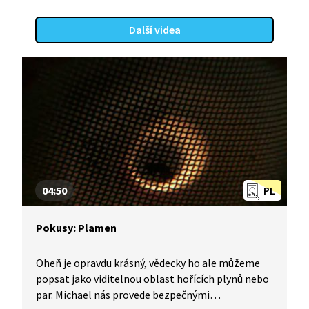
Další videa
04:50
PL
Pokusy: Plamen
Oheň je opravdu krásný, vědecky ho ale můžeme
popsat jako viditelnou oblast hořících plynů nebo
par. Michael nás provede bezpečnými