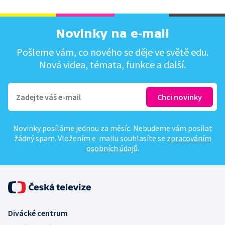
Novinky na e-mail
Pošleme vám, co nového se děje ve světě edu.
Nová videa, témata, funkce a další.
Novinky posíláme jednou za měsíc. Nebudeme vám posílat
žádný spam. Vložením e-mailu souhlasíte se
zpracováním
osobních údajů
.