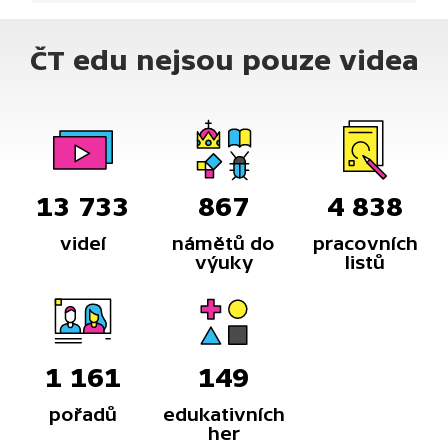
probíhá milionkrát rychleji.
ČT edu nejsou pouze videa
13 733
867
4 838
videí
námětů do
pracovních
výuky
listů
1 161
149
pořadů
edukativních
her