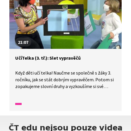
21:07
UčíTelka (3. tř.): Slet vypravěčů
Když děti učí telka! Naučme se společně s žáky 3.
ročníku, jak se stát dobrým vypravěčem. Potom si
zopakujeme slovní druhy a vyzkoušíme si své
vypravěčské dovednosti na příběhu o otakárku
fenyklovém.
ČT edu nejsou pouze videa