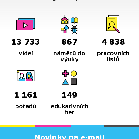
13 733
867
4 838
videí
námětů do
pracovních
výuky
listů
1 161
149
pořadů
edukativních
her
Novinky na e-mail