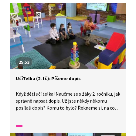
25:53
UčíTelka (2. tř.): Píšeme dopis
Když děti učí telka! Naučme se s žáky 2. ročníku, jak
správně napsat dopis. Už jste někdy někomu
posílali dopis? Komu to bylo? Řekneme si, na co
v dopise nesmíme zapomenout. Představme si, že
jsme mimozemšťané. Co bychom o sobě mohli
říct? Co bychom napsali pozemšťanům. Zkusíme
si dopis napsat. Promysleme si, co opravdu