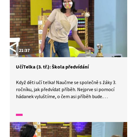
21:37
UčíTelka (3. tř.): Škola předvídání
Když děti učí telka! Naučme se společně s žáky 3.
ročníku, jak předvídat příběh. Nejprve si pomocí
hádanek vyluštíme, o čem asi příběh bude.
Následně nahlédneme do věštecké koule
a vyvěštíme, jak bude pokračovat. Závěr příběhu
dopíšeme my. Nezapomeneme zhodnotit, jak se
nám předvídání dařilo.