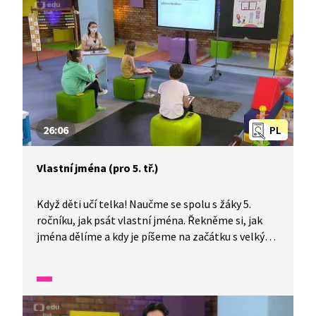
chceme sdělit.
26:06
PL
Vlastní jména (pro 5. tř.)
Když děti učí telka! Naučme se spolu s žáky 5.
ročníku, jak psát vlastní jména. Řekněme si, jak
jména dělíme a kdy je píšeme na začátku s velkým
a kdy s malým písmenem. Zkusme společně
správně sestavit text o rodině, která bydlí v Praze.
Co se o ní dozvíme? Kolik má členů a žije s nimi
nějaký domácí mazlíček?