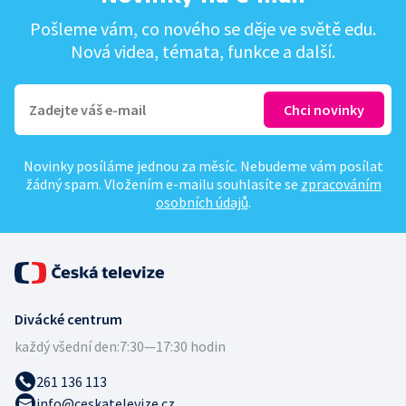
Pošleme vám, co nového se děje ve světě edu.
Nová videa, témata, funkce a další.
Novinky posíláme jednou za měsíc. Nebudeme vám posílat
žádný spam. Vložením e-mailu souhlasíte se
zpracováním
osobních údajů
.