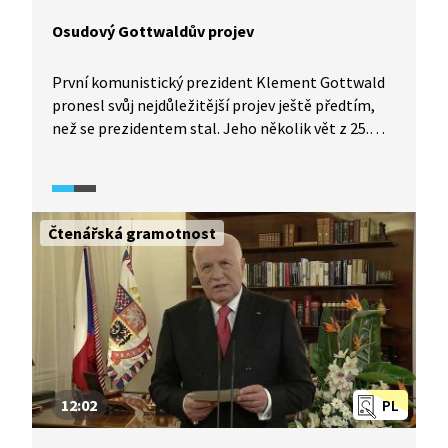
Osudový Gottwaldův projev
První komunistický prezident Klement Gottwald
pronesl svůj nejdůležitější projev ještě předtím,
než se prezidentem stal. Jeho několik vět z 25.
února 1948 hluboce a osudově zasáhlo do života
všech československých občanů.
Čtenářská gramotnost
12:02
PL