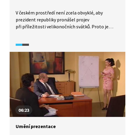
V českém prostředí není zcela obvyklé, aby
prezident republiky pronášel projev
při příležitosti velikonočních svátků. Proto je
přinejmenším zajímavé zhlédnout, jak si s tímto
tématem poradil prezident Miloš Zeman na jaře
2020.
06:23
Umění prezentace