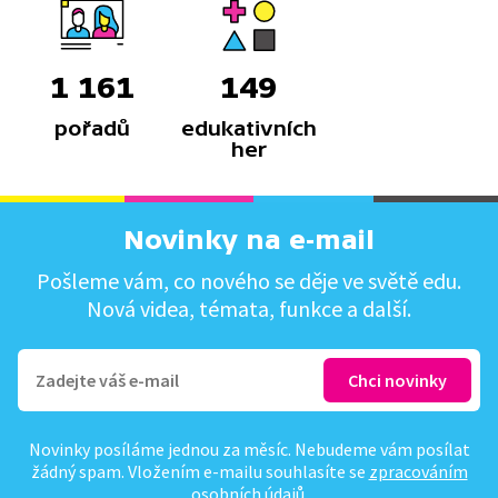
1 161
149
pořadů
edukativních
her
Novinky na e-mail
Pošleme vám, co nového se děje ve světě edu.
Nová videa, témata, funkce a další.
Novinky posíláme jednou za měsíc. Nebudeme vám posílat
žádný spam. Vložením e-mailu souhlasíte se
zpracováním
osobních údajů
.