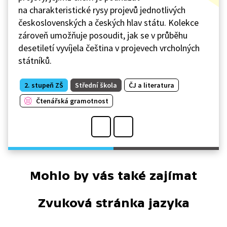
na charakteristické rysy projevů jednotlivých
československých a českých hlav státu. Kolekce
zároveň umožňuje posoudit, jak se v průběhu
desetiletí vyvíjela čeština v projevech vrcholných
státníků.
2. stupeň ZŠ
Střední škola
ČJ a literatura
Čtenářská gramotnost
Mohlo by vás také zajímat
Zvuková stránka jazyka