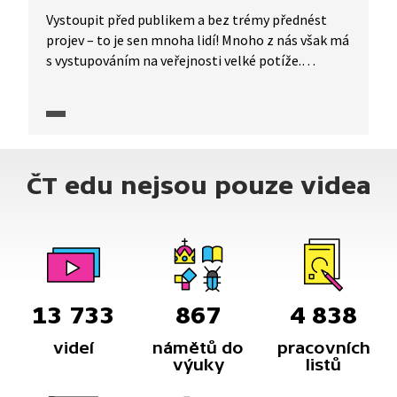
Vystoupit před publikem a bez trémy přednést
projev – to je sen mnoha lidí! Mnoho z nás však má
s vystupováním na veřejnosti velké potíže.
Miroslav Táborský shrnuje základní techniky
a strategie pro úspěšnou prezentaci.
ČT edu nejsou pouze videa
13 733
867
4 838
videí
námětů do
pracovních
výuky
listů