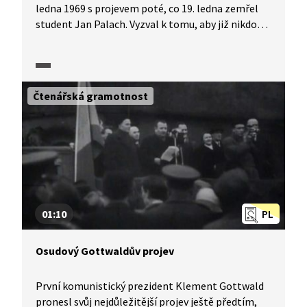
ledna 1969 s projevem poté, co 19. ledna zemřel
student Jan Palach. Vyzval k tomu, aby již nikdo
podobný akt protestu nepodnikal. Tvrdil, že vláda
má určitý plán a bude ho postupně uskutečňovat.
Sebeupálení hodnotil jako krok, který by mohl
vyvolat anarchii v zemi, následkem čehož
Čtenářská gramotnost
by hrozilo, že by byla česká vláda shledána
neschopnou vést sama svou zem a její správu
by musel převzít někdo jiný…
01:10
PL
Osudový Gottwaldův projev
První komunistický prezident Klement Gottwald
pronesl svůj nejdůležitější projev ještě předtím,