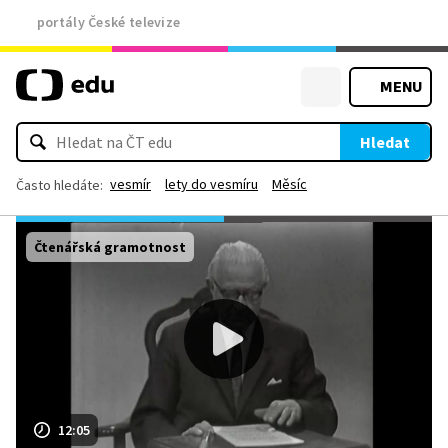
portály České televize
MENU
Hledat
vesmír
lety do vesmíru
Měsíc
Často hledáte:
Čtenářská gramotnost
12:05