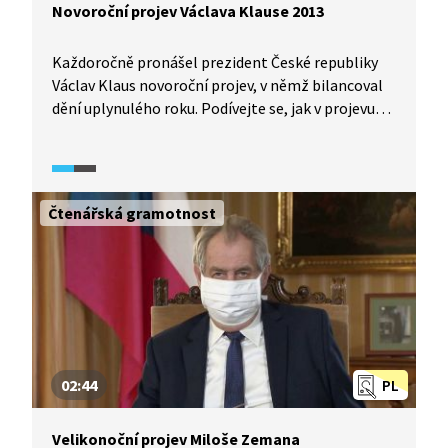
Novoroční projev Václava Klause 2013
Každoročně pronášel prezident České republiky
Václav Klaus novoroční projev, v němž bilancoval
dění uplynulého roku. Podívejte se, jak v projevu
na začátku roku 2013 popsal a zhodnotil nálady
ve společnosti, jako ekonom nemohl pominout
ani aspekty hospodářského vývoje.
Čtenářská gramotnost
02:44
PL
Velikonoční projev Miloše Zemana