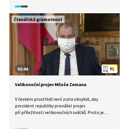
ve společnosti, jako ekonom nemohl pominout
ani aspekty hospodářského vývoje.
Čtenářská gramotnost
02:44
PL
Velikonoční projev Miloše Zemana
V českém prostředí není zcela obvyklé, aby
prezident republiky pronášel projev
při příležitosti velikonočních svátků. Proto je
přinejmenším zajímavé zhlédnout, jak si s tímto
tématem poradil prezident Miloš Zeman na jaře