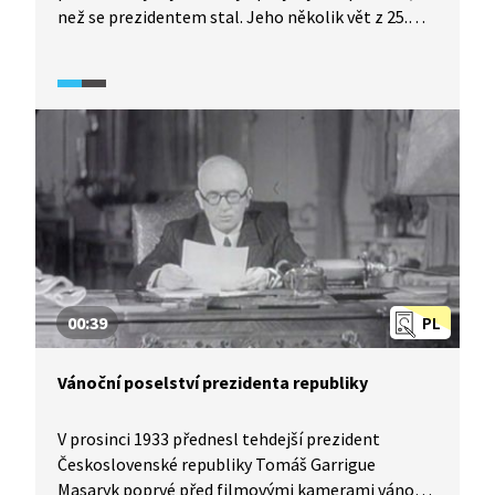
než se prezidentem stal. Jeho několik vět z 25.
února 1948 hluboce a osudově zasáhlo do života
všech československých občanů.
00:39
PL
Vánoční poselství prezidenta republiky
V prosinci 1933 přednesl tehdejší prezident
Československé republiky Tomáš Garrigue
Masaryk poprvé před filmovými kamerami vánoční