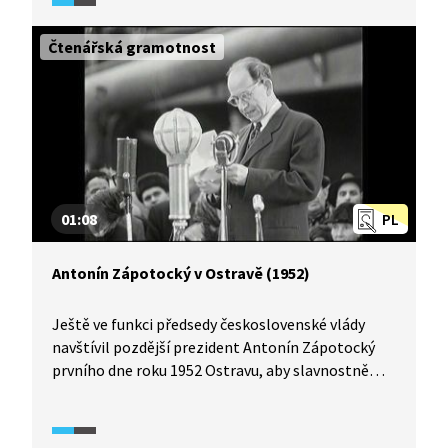
2020.
Čtenářská gramotnost
01:08
PL
Antonín Zápotocký v Ostravě (1952)
Ještě ve funkci předsedy československé vlády
navštívil pozdější prezident Antonín Zápotocký
prvního dne roku 1952 Ostravu, aby slavnostně
zahájil provoz vysoké pece. Podívejme se
na projev, který při té příležitosti pronesl.