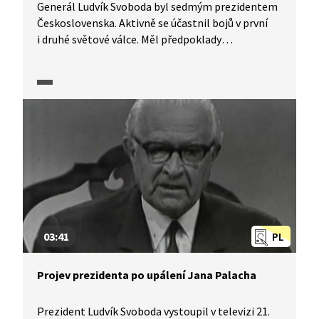
Generál Ludvík Svoboda byl sedmým prezidentem
Československa. Aktivně se účastnil bojů v první
i druhé světové válce. Měl předpoklady
pro politickou kariéru? A jak se vyvíjela jeho
vojenská dráha? To nám prozradí historici
v pořadu Historie.cs.
03:41
PL
Projev prezidenta po upálení Jana Palacha
Prezident Ludvík Svoboda vystoupil v televizi 21.