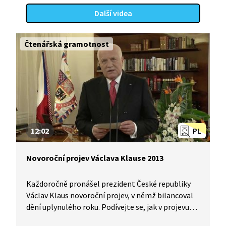
Další videa
Čtenářská gramotnost
12:02
PL
Novoroční projev Václava Klause 2013
Každoročně pronášel prezident České republiky
Václav Klaus novoroční projev, v němž bilancoval
dění uplynulého roku. Podívejte se, jak v projevu
na začátku roku 2013 popsal a zhodnotil nálady