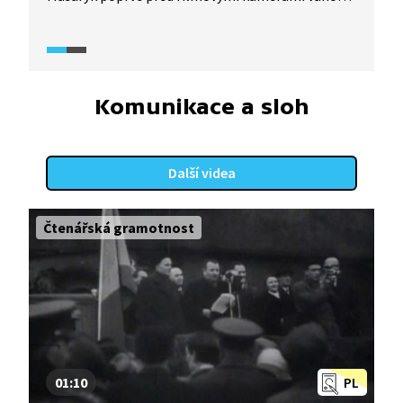
poselství. Další už pronášel jeho nástupce, Edvard
Beneš. Tradice přetrvala i dále, byť v době
komunistického režimu v podobě novoročních
projevů. K prvorepublikové tradici se vrátil až
prezident Miloš Zeman. Podívejte se na část
Komunikace a sloh
vánočního projevu Edvarda Beneše z roku 1946.
Další videa
Čtenářská gramotnost
01:10
PL