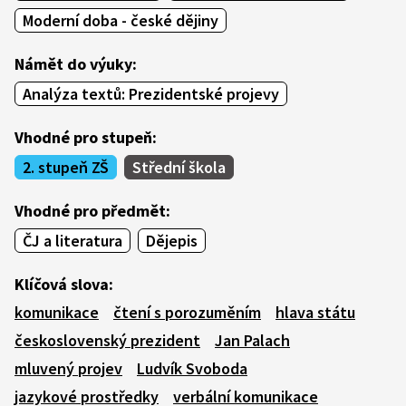
Moderní doba - české dějiny
Námět do výuky:
Analýza textů: Prezidentské projevy
Vhodné pro stupeň:
2. stupeň ZŠ
Střední škola
Vhodné pro předmět:
ČJ a literatura
Dějepis
Klíčová slova:
komunikace
čtení s porozuměním
hlava státu
československý prezident
Jan Palach
mluvený projev
Ludvík Svoboda
jazykové prostředky
verbální komunikace