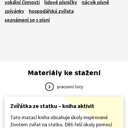
vokální činnosti
lidové písničky
nácvik písně
zpívánky
hospodářská zvířata
seznámení se s písní
Materiály ke stažení
3
pracovní listy
Zvířátka ze statku – kniha aktivit
Tato mazací kniha obsahuje úkoly inspirované
životem zvířat na statku. Děti řeší úkoly pomocí