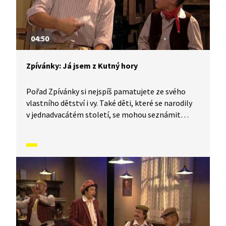
04:50
Zpívánky: Já jsem z Kutný hory
Pořad Zpívánky si nejspíš pamatujete ze svého
vlastního dětství i vy. Také děti, které se narodily
v jednadvacátém století, se mohou seznámit
s lidovými písněmi, zvyky, tradicemi a způsobem
života, který naši předkové žili. V krátkých
příbězích představíme písničky i dobový kontext,
ve kterém vznikly. V tomto díle se naučíme píseň:
Já jsem z Kutný hory.