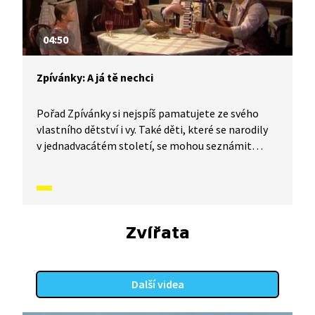
04:50
Zpívánky: A já tě nechci
Pořad Zpívánky si nejspíš pamatujete ze svého
vlastního dětství i vy. Také děti, které se narodily
v jednadvacátém století, se mohou seznámit
s lidovými písněmi, zvyky, tradicemi a způsobem
života, který naši předkové žili. V krátkých
příbězích představíme písničky i dobový kontext,
ve kterém vznikly. V tomto díle se naučíme píseň:
A já tě nechci.
Zvířata
Další videa