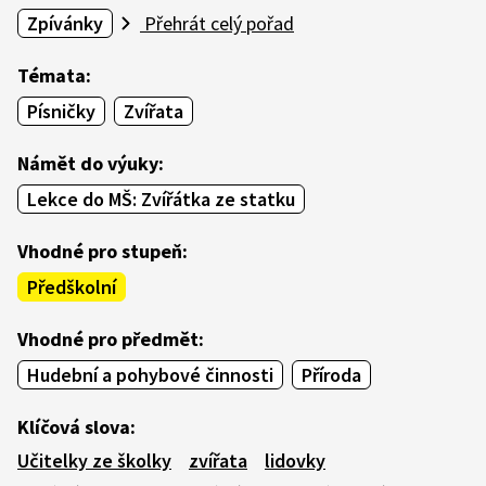
Zpívánky
Přehrát celý pořad
Témata:
Písničky
Zvířata
Námět do výuky:
Lekce do MŠ: Zvířátka ze statku
Vhodné pro stupeň:
Předškolní
Vhodné pro předmět:
Hudební a pohybové činnosti
Příroda
Klíčová slova:
Učitelky ze školky
zvířata
lidovky