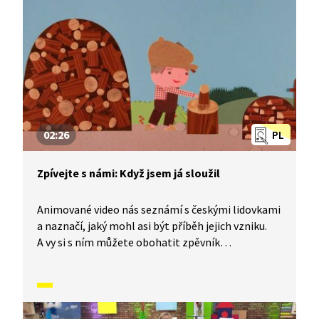
02:26
PL
Zpívejte s námi: Když jsem já sloužil
Animované video nás seznámí s českými lidovkami
a naznačí, jaký mohl asi být příběh jejich vzniku.
A vy si s ním můžete obohatit zpěvník
o nesmrtelné české písničky, které znají celé
generace malých i velkých zpěváků. Dnes se
naučíme písničku Když jsem já sloužil.