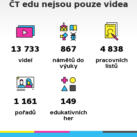
ČT edu nejsou pouze videa
13 733
867
4 838
videí
námětů do
pracovních
výuky
listů
1 161
149
pořadů
edukativních
her