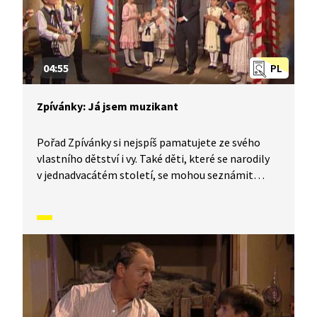
04:55
PL
Zpívánky: Já jsem muzikant
Pořad Zpívánky si nejspíš pamatujete ze svého
vlastního dětství i vy. Také děti, které se narodily
v jednadvacátém století, se mohou seznámit
s lidovými písněmi, zvyky, tradicemi a způsobem
života, který naši předkové žili. V krátkých
příbězích představíme písničky i dobový kontext,
ve kterém vznikly. V tomto díle se naučíme píseň:
Já jsem muzikant.