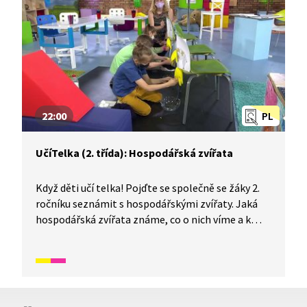
22:00
PL
UčíTelka (2. třída): Hospodářská zvířata
Když děti učí telka! Pojďte se společně se žáky 2.
ročníku seznámit s hospodářskými zvířaty. Jaká
hospodářská zvířata známe, co o nich víme a k
čemu lidem slouží? Také si vyzkoušíme, jak se dojí
kráva a zkusíme najít názvy hospodářských zvířat
v nápěvech známých písniček.