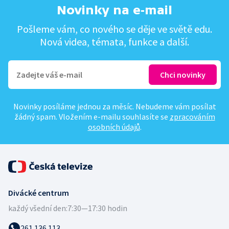
Novinky na e-mail
Pošleme vám, co nového se děje ve světě edu.
Nová videa, témata, funkce a další.
Novinky posíláme jednou za měsíc. Nebudeme vám posílat
žádný spam. Vložením e-mailu souhlasíte se
zpracováním
osobních údajů
.