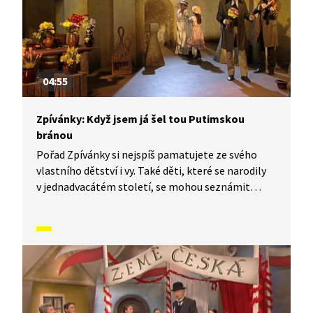
04:55
Zpívánky: Když jsem já šel tou Putimskou
bránou
Pořad Zpívánky si nejspíš pamatujete ze svého
vlastního dětství i vy. Také děti, které se narodily
v jednadvacátém století, se mohou seznámit
s lidovými písněmi, zvyky, tradicemi a způsobem
života, který naši předkové žili. V krátkých
příbězích představíme písničky i dobový kontext,
ve kterém vznikly. V tomto díle Zpívánek se
naučíme píseň Když jsem já šel tou Putimskou
bránou.