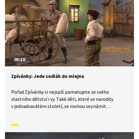
05:10
Zpívánky: Jede sedlák do mlejna
Pořad Zpívánky si nejspíš pamatujete ze svého
vlastního dětství i vy. Také děti, které se narodily
v jednadvacátém století, se mohou seznámit
s lidovými písněmi, zvyky, tradicemi a způsobem
života, který naši předkové žili. V krátkých příbězích
představíme písničky i dobový kontext, ve kterém
vznikly. V tomto díle se naučíme Jede sedlák do mlejna.