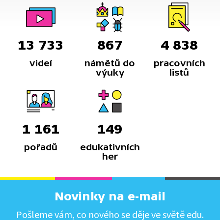
13 733
867
4 838
videí
námětů do
pracovních
výuky
listů
1 161
149
pořadů
edukativních
her
Novinky na e-mail
Pošleme vám, co nového se děje ve světě edu.