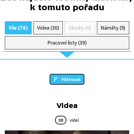
k tomuto pořadu
Vše (78)
Videa (30)
Okruhy (0)
Náměty (9)
Pracovní listy (39)
Filtrovat
Videa
30
videí