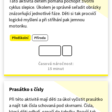
Tato aktivita dětem pomáhá pochopit životní
cyklus slepice. Úkolem je správně seřadit obrázky
znázorňující jednotlivé fáze. Děti si tak procvičí
logické myšlení a při stříhání pak jemnou
motoriku.
Předškolní
Příroda
Časová náročnost:
15 minut
Prasátko s čísly
Při této aktivitě mají děti za úkol vyčistit prasátko
a najít tak čísla schovaná pod skvrnami. Čísla,
která děti odhalí, označí do tabulky. Rozvíjí tak