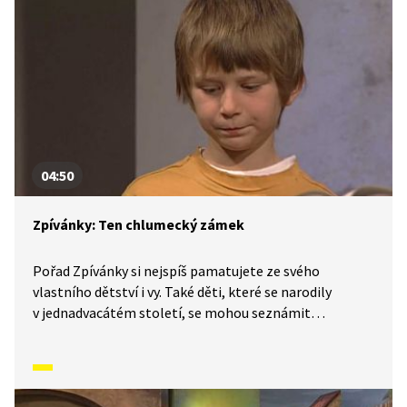
hájedlo.
04:50
Zpívánky: Ten chlumecký zámek
Pořad Zpívánky si nejspíš pamatujete ze svého
vlastního dětství i vy. Také děti, které se narodily
v jednadvacátém století, se mohou seznámit
s lidovými písněmi, zvyky, tradicemi a způsobem
života, který naši předkové žili. V krátkých příbězích
představíme písničky i dobový kontext, ve kterém
vznikly. V tomto díle se naučíme Ten chlumecký zámek.