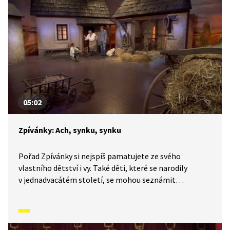
05:02
Zpívánky: Ach, synku, synku
Pořad Zpívánky si nejspíš pamatujete ze svého
vlastního dětství i vy. Také děti, které se narodily
v jednadvacátém století, se mohou seznámit
s lidovými písněmi, zvyky, tradicemi a způsobem
života, který naši předkové žili. V krátkých příbězích
představíme písničky i dobový kontext, ve kterém
vznikly. V tomto díle se naučíme píseň Ach, synku,