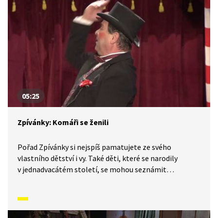
synku.
05:25
Zpívánky: Komáři se ženili
Pořad Zpívánky si nejspíš pamatujete ze svého
vlastního dětství i vy. Také děti, které se narodily
v jednadvacátém století, se mohou seznámit
s lidovými písněmi, zvyky, tradicemi a způsobem
života, který naši předkové žili. V krátkých příbězích
představíme písničky i dobový kontext, ve kterém
vznikly. V tomto díle se naučíme píseň Komáři se ženili.