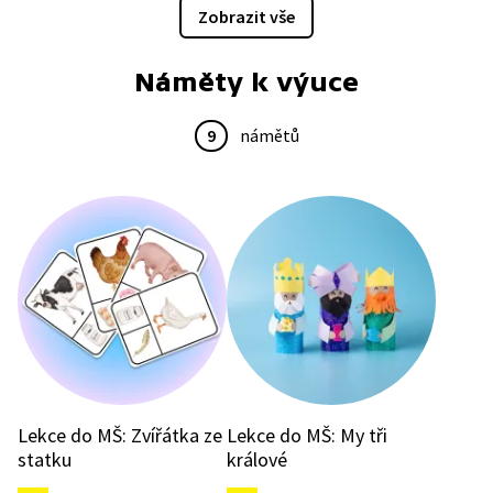
Zobrazit vše
Náměty k výuce
9
námětů
Lekce do MŠ: Zvířátka ze
Lekce do MŠ: My tři
statku
králové