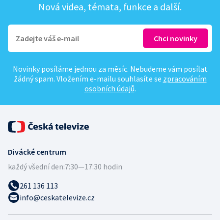
Nová videa, témata, funkce a další.
Novinky posíláme jednou za měsíc. Nebudeme vám posílat
žádný spam. Vložením e-mailu souhlasíte se
zpracováním
osobních údajů
.