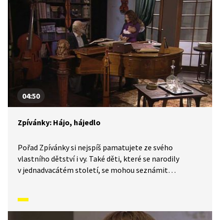
04:50
Zpívánky: Hájo, hájedlo
Pořad Zpívánky si nejspíš pamatujete ze svého
vlastního dětství i vy. Také děti, které se narodily
v jednadvacátém století, se mohou seznámit
s lidovými písněmi, zvyky, tradicemi a způsobem
života, který naši předkové žili. V krátkých příbězích
představíme písničky i dobový kontext, ve kterém
vznikly. V tomto díle se naučíme ukolébavku Hájo,