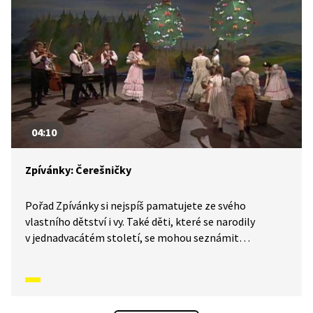
04:10
Zpívánky: Čerešničky
Pořad Zpívánky si nejspíš pamatujete ze svého
vlastního dětství i vy. Také děti, které se narodily
v jednadvacátém století, se mohou seznámit
s lidovými písněmi, zvyky, tradicemi a způsobem
života, který naši předkové žili. V krátkých příbězích
představíme písničky i dobový kontext, ve kterém
vznikly. V tomto díle se naučíme Čerešničky.