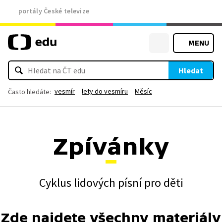
portály České televize
MENU
Hledat
vesmír
lety do vesmíru
Měsíc
Často hledáte:
Zpívánky
Cyklus lidových písní pro děti
Zde najdete všechny materiály