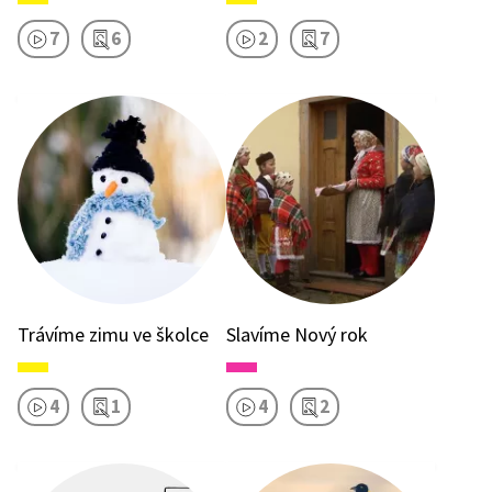
7
6
2
7
Trávíme zimu ve školce
Slavíme Nový rok
4
1
4
2