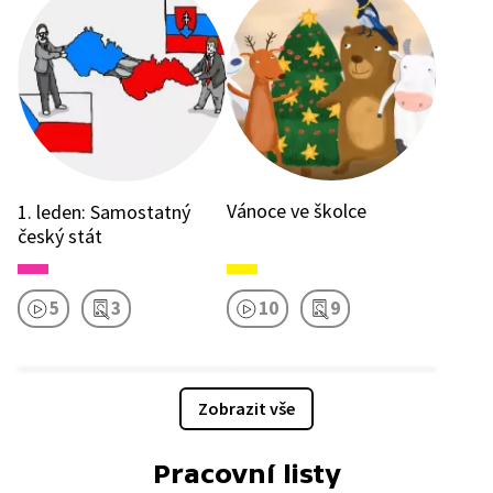
Vánoce ve školce
1. leden: Samostatný
český stát
5
3
10
9
Zobrazit vše
Pracovní listy