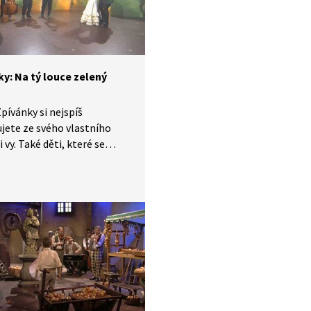
 díle se naučíme píseň:
, čížečku.
ky: Na tý louce zelený
pívánky si nejspíš
ete ze svého vlastního
i vy. Také děti, které se
y v jednadvacátém století,
ou seznámit s lidovými
, zvyky, tradicemi
bem života, který naši
é žili. V krátkých příbězích
víme písničky i dobový
, ve kterém vznikly.
 díle se naučíme píseň:
ouce zelený.