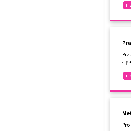
1. 
Pra
Prac
a p
1. 
Met
Pro 