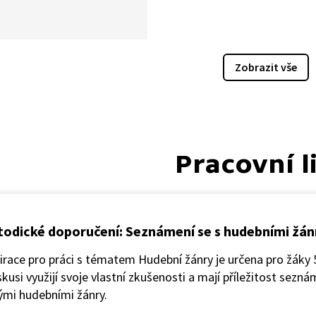
ou seznámit s lidovými
, zvyky, tradicemi
bem života, který naši
é žili. V krátkých příbězích
Zobrazit vše
víme písničky i dobový
, ve kterém vznikly.
 díle se naučíme píseň:
špurkem kraj Dunaja.
Pracovní l
odické doporučení: Seznámení se s hudebními žán
irace pro práci s tématem Hudební žánry je určena pro žáky 5
skusi využijí svoje vlastní zkušenosti a mají příležitost sezná
ými hudebními žánry.