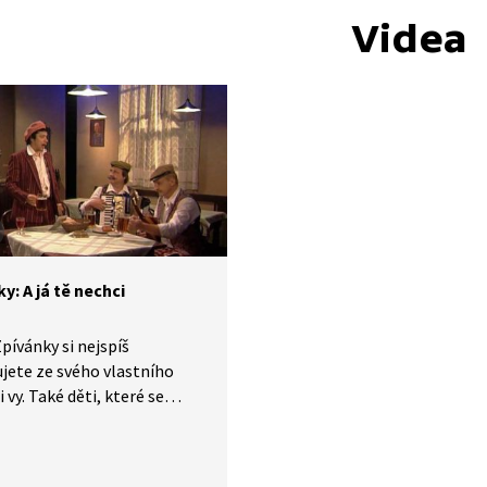
Videa
y: A já tě nechci
pívánky si nejspíš
ete ze svého vlastního
i vy. Také děti, které se
y v jednadvacátém století,
ou seznámit s lidovými
, zvyky, tradicemi