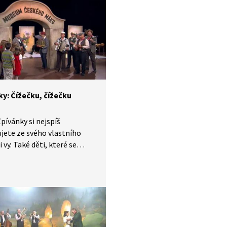
bem života, který naši
é žili. V krátkých příbězích
víme písničky i dobový
, ve kterém vznikly.
 díle se naučíme píseň: A já
ci.
ky: Čížečku, čížečku
pívánky si nejspíš
ete ze svého vlastního
i vy. Také děti, které se
y v jednadvacátém století,
ou seznámit s lidovými
, zvyky, tradicemi
bem života, který naši
é žili. V krátkých příbězích
víme písničky i dobový
, ve kterém vznikly.