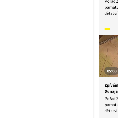
Pořad Z
pamatuj
dětství 
narodil
se moh
písněmi
a způso
předkov
předsta
kontext
V tomto
jsem z 
05:00
Zpíván
Dunaja
Pořad Z
pamatuj
dětství 
narodil