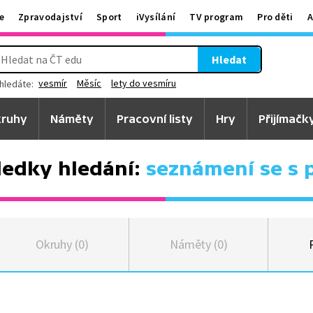
e
Zpravodajství
Sport
iVysílání
TV program
Pro děti
A
Hledat
vesmír
Měsíc
lety do vesmíru
hledáte:
ruhy
Náměty
Pracovní listy
Hry
Přijímačk
ledky hledání:
seznámení se s p
Okruhy (0)
Náměty (0)