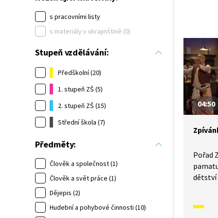
s pracovními listy
s materiály v ukrajinštině (0)
Stupeň vzdělávání:
Předškolní (20)
1. stupeň ZŠ (5)
04:50
2. stupeň ZŠ (15)
Střední škola (7)
Zpívánk
Předměty:
Pořad Z
Člověk a společnost (1)
pamatuj
dětství 
Člověk a svět práce (1)
narodil
Dějepis (2)
se moh
Hudební a pohybové činnosti (10)
písněmi