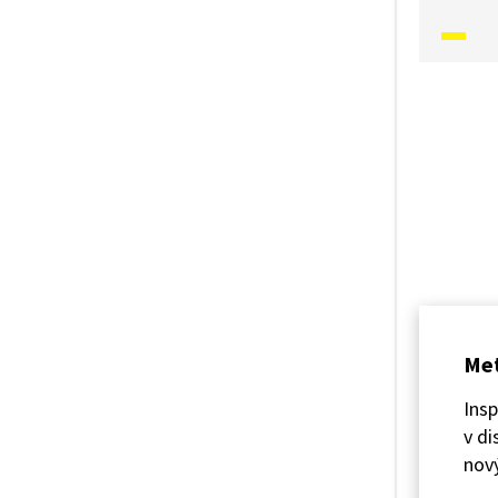
se moh
písněmi
a způso
předkov
předsta
kontext
V tomto
Pod Pre
Met
Insp
v di
nov