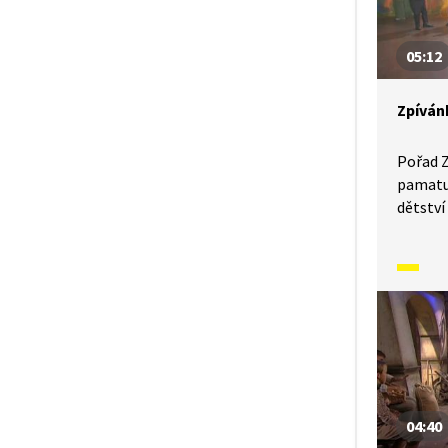
V tomto
Čížečku
05:12
Zpíván
Pořad Z
pamatuj
dětství 
narodil
se moh
písněmi
a způso
předkov
předsta
kontext
V tomto
Na tý l
04:40