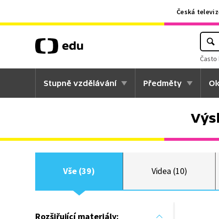
Česká televiz
Často 
Stupně vzdělávání
Předměty
Ok
Výs
Vše (39)
Videa (10)
Rozšiřující materiály: