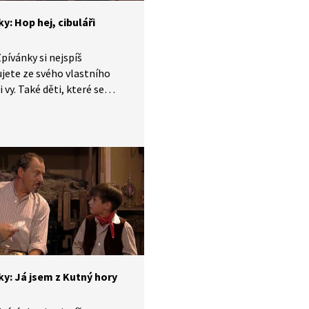
y: Hop hej, cibuláři
pívánky si nejspíš
ete ze svého vlastního
i vy. Také děti, které se
y v jednadvacátém století,
ou seznámit s lidovými
, zvyky, tradicemi
bem života, který naši
é žili. V krátkých příbězích
víme písničky i dobový
, ve kterém vznikly.
 díle se naučíme píseň: Hop
uláři.
ky: Já jsem z Kutný hory