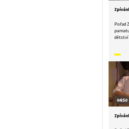
Zpívánk
Pořad Z
pamatuj
dětství 
narodil
se moh
písněmi
a způso
předkov
předsta
kontext
V tomto
hej, cib
04:50
Zpíván