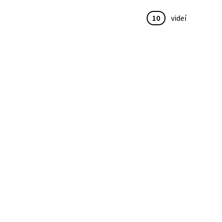
10
videí