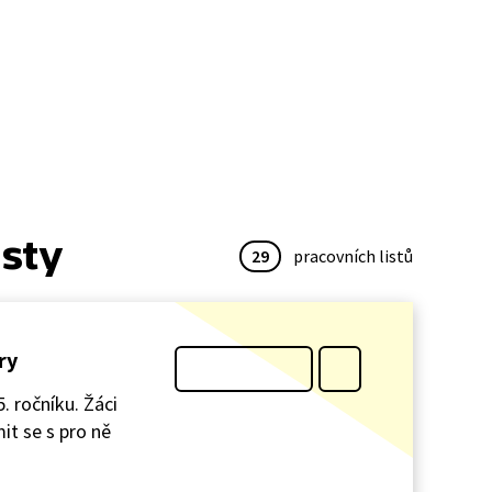
isty
29
pracovních listů
ry
. ročníku. Žáci
mit se s pro ně