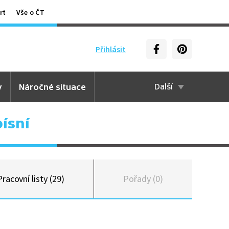
rt
Vše o ČT
Přihlásit
y
Náročné situace
Další
ísní
Pracovní listy (29)
Pořady (0)