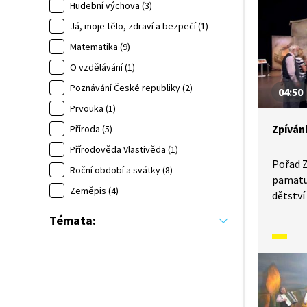
a způso
Hudební výchova (3)
předkov
Já, moje tělo, zdraví a bezpečí (1)
předsta
Matematika (9)
kontext
O vzdělávání (1)
V tomto
tě nech
Poznávání České republiky (2)
04:50
Prvouka (1)
Zpíván
Příroda (5)
Přírodověda Vlastivěda (1)
Pořad Z
Roční období a svátky (8)
pamatuj
Zeměpis (4)
dětství 
narodil
Témata:
se moh
písněmi
a způso
předkov
předsta
kontext