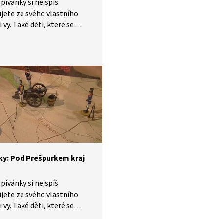
pívánky si nejspíš
ete ze svého vlastního
i vy. Také děti, které se
y v jednadvacátém století,
ou seznámit s lidovými
, zvyky, tradicemi
bem života, který naši
é žili. V krátkých příbězích
víme písničky i dobový
, ve kterém vznikly.
 díle se naučíme píseň: Já
Kutný hory.
ky: Pod Prešpurkem kraj
pívánky si nejspíš
ete ze svého vlastního
i vy. Také děti, které se
y v jednadvacátém století,