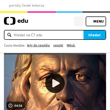
portály České televize
MENU
Hledat
lety do vesmíru
vesmír
Měsíc
Často hledáte:
04:56