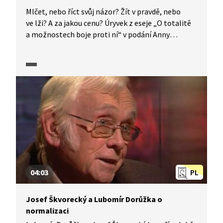
Mlčet, nebo říct svůj názor? Žít v pravdě, nebo
ve lži? A za jakou cenu? Úryvek z eseje „O totalitě
a možnostech boje proti ní“ v podání Anny
Fialové, Anny Kameníkové a Evy Josefíkové
napoví, že lze žít v pravdě. Video vzniklo v produkci
Knihovny Václava Havla.
04:03
PL
Josef Škvorecký a Lubomír Dorůžka o
normalizaci