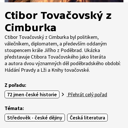
Ctibor Tovačovský z
Cimburka
Ctibor Tovačovský z Cimburka byl politikem,
válečníkem, diplomatem, a především oddaným
stoupencem krále Jiřího z Poděbrad. Ukázka
představuje Ctibora Tovačovského jako literáta
a autora dvou významných děl poděbradského období:
Hádání Pravdy a Lži a Knihy tovačovské.
Z pořadu:
72 jmen české historie
Přehrát celý pořad
Témata:
Středověk - české dějiny
Česká literatura