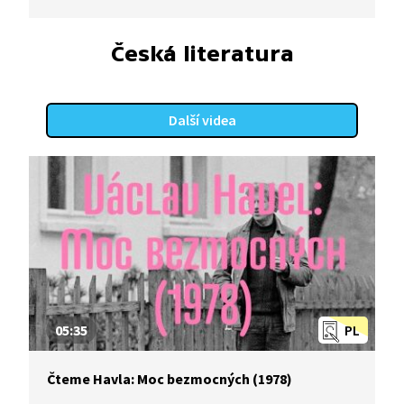
Česká literatura
Další videa
05:35
PL
Čteme Havla: Moc bezmocných (1978)