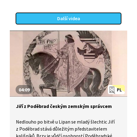
Další videa
04:09
PL
Jiří z Poděbrad českým zemským správcem
Nedlouho po bitvě u Lipan se mladý šlechtic Jiří
z Poděbrad stává důležitým představitelem
kališníků. Brzy je vůdčí osobností Poděbradské