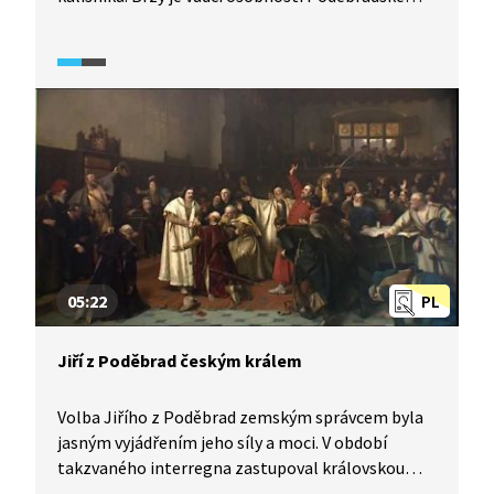
jednoty a poté, co dobyl Prahu, je mu otevřena
cesta k titulu zemského správce.
05:22
PL
Jiří z Poděbrad českým králem
Volba Jiřího z Poděbrad zemským správcem byla
jasným vyjádřením jeho síly a moci. V období
takzvaného interregna zastupoval královskou
moc. Tu měl i v době nezletilosti krále Ladislava