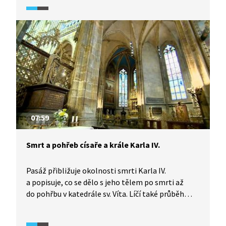
Snad právě proto Václav nebyl válečníkem, ale
spíše diplomatem. Využíval ohromného bohatství
českého království (těžba stříbra) k posílení
pozice panovníka, rozvoji království i postavení
státu za jeho hranicemi.
07:59
Smrt a pohřeb císaře a krále Karla IV.
Pasáž přibližuje okolnosti smrti Karla IV.
a popisuje, co se dělo s jeho tělem po smrti až
do pohřbu v katedrále sv. Víta. Líčí také průběh
pohřebního obřadu.