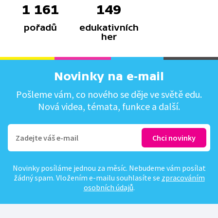
1 161
149
pořadů
edukativních
her
Novinky na e-mail
Pošleme vám, co nového se děje ve světě edu.
Nová videa, témata, funkce a další.
Novinky posíláme jednou za měsíc. Nebudeme vám posílat
žádný spam. Vložením e-mailu souhlasíte se
zpracováním
osobních údajů
.