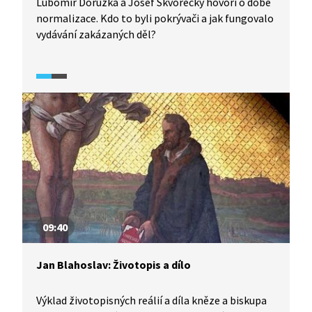
Lubomír Dorůžka a Josef Škvorecký hovoří o době
normalizace. Kdo to byli pokrývači a jak fungovalo
vydávání zakázaných děl?
09:40
Jan Blahoslav: Životopis a dílo
Výklad životopisných reálií a díla kněze a biskupa