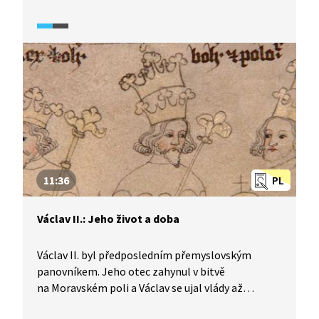
Pohrobka. Ten jej ve funkci potvrdil poté, co se
sám ujal vlády. Brzká Ladislavova smrt nakonec
vynesla na vrchol moci i Jiřího z Poděbrad, stává
se českým králem.
11:36
PL
Václav II.: Jeho život a doba
Václav II. byl předposledním přemyslovským
panovníkem. Jeho otec zahynul v bitvě
na Moravském poli a Václav se ujal vlády až
po dlouhém období braniborského poručnictví.