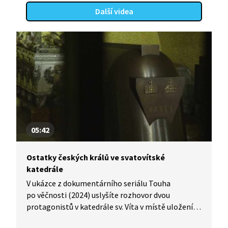
Další videa
05:42
Ostatky českých králů ve svatovítské
katedrále
V ukázce z dokumentárního seriálu Touha
po věčnosti (2024) uslyšíte rozhovor dvou
protagonistů v katedrále sv. Víta v místě uložení
ostatků českých knížat a králů. Katedrála se stala