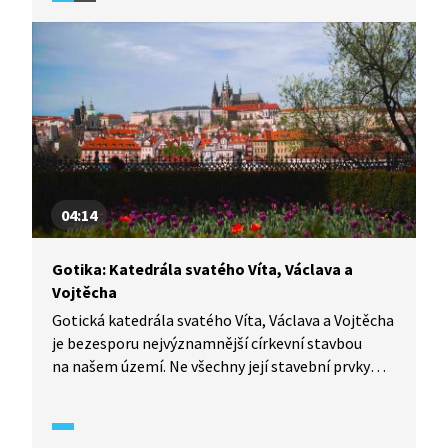
04:14
Gotika: Katedrála svatého Víta, Václava a
Vojtěcha
Gotická katedrála svatého Víta, Václava a Vojtěcha
je bezesporu nejvýznamnější církevní stavbou
na našem území. Ne všechny její stavební prvky
jsou však gotické. Svoji tvář sice získala
za lucemburské vlády, ale stavební práce
pokračovaly i v dalších staletích a svoji současnou