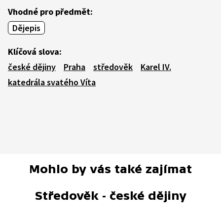
Vhodné pro předmět:
Dějepis
Klíčová slova:
české dějiny
Praha
středověk
Karel IV.
katedrála svatého Víta
Mohlo by vás také zajímat
Středověk - české dějiny