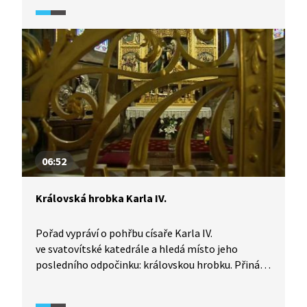
jediným pohřebištěm králů za Karla IV. Dozvíte se
o mumifikaci těla Přemysla Otakara II.
a dramatickém osudu jeho ostatků. Uvidíte záběry
z královské hrobky.
06:52
Královská hrobka Karla IV.
Pořad vypráví o pohřbu císaře Karla IV.
ve svatovítské katedrále a hledá místo jeho
posledního odpočinku: královskou hrobku. Přináší
také mnoho detailů o smrti ve středověku.