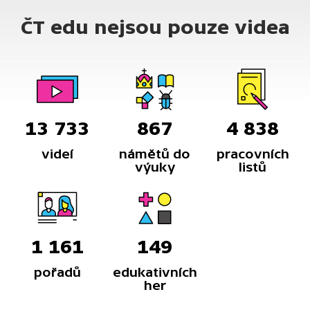
a žezlo.
ČT edu nejsou pouze videa
13 733
867
4 838
videí
námětů do
pracovních
výuky
listů
1 161
149
pořadů
edukativních
her