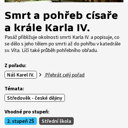
Smrt a pohřeb císaře
a krále Karla IV.
Pasáž přibližuje okolnosti smrti Karla IV. a popisuje, co
se dělo s jeho tělem po smrti až do pohřbu v katedrále
sv. Víta. Líčí také průběh pohřebního obřadu.
Z pořadu:
Náš Karel IV.
Přehrát celý pořad
Témata:
Středověk - české dějiny
Vhodné pro stupeň:
2. stupeň ZŠ
Střední škola