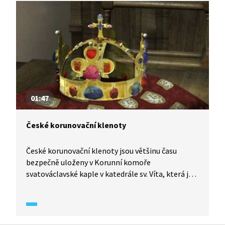
podobu získala katedrála až na počátku 20.
století.
01:47
České korunovační klenoty
České korunovační klenoty jsou většinu času
bezpečně uloženy v Korunní komoře
svatováclavské kaple v katedrále sv. Víta, která je
uzamčena 7 zámky. Držitelé 7 klíčů jsou nejvyšší
zástupci státu, církve i obce. Pojďme se společně
podívat na virtuální prohlídku, která nám
představí svatováclavskou korunu, zlaté jablko