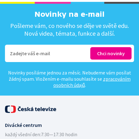
Novinky na e-mail
Pošleme vám, co nového se děje ve světě edu.
Nová videa, témata, funkce a další.
Novinky posíláme jednou za měsíc. Nebudeme vám posílat
žádný spam. Vložením e-mailu souhlasíte se
zpracováním
osobních údajů
.