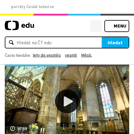
portály České televize
MENU
Hledat
lety do vesmíru
vesmír
Měsíc
Často hledáte:
07:59