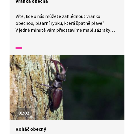
Vranka obecná
Víte, kde u nás můžete zahlédnout vranku
obecnou, bizarní rybku, která špatně plave?
V jedné minutě vám představíme malé zázraky
fauny a flóry v naší zemi.
01:02
Roháč obecný