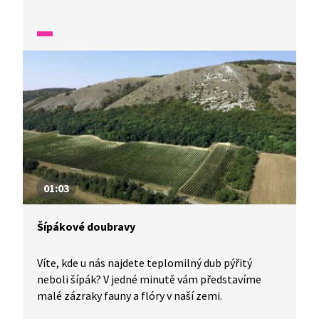
a flory v naší zemi.
01:03
Šípákové doubravy
Víte, kde u nás najdete teplomilný dub pýřitý
neboli šípák? V jedné minutě vám představíme
malé zázraky fauny a flóry v naší zemi.