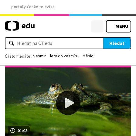
portály České televize
MENU
Hledat
vesmír
lety do vesmíru
Měsíc
Často hledáte:
01:03