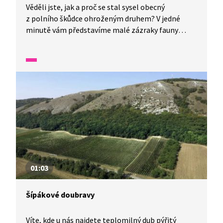
Věděli jste, jak a proč se stal sysel obecný
z polního škůdce ohroženým druhem? V jedné
minutě vám představíme malé zázraky fauny
a flory v naší zemi.
01:03
Šípákové doubravy
Víte, kde u nás najdete teplomilný dub pýřitý