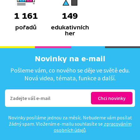
1 161
149
pořadů
edukativních
her
Novinky na e-mail
Pošleme vám, co nového se děje ve světě edu.
Nová videa, témata, funkce a další.
Novinky posíláme jednou za měsíc. Nebudeme vám posílat
žádný spam. Vložením e-mailu souhlasíte se
zpracováním
osobních údajů
.