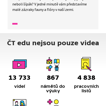
neboli šípák? V jedné minutě vám představíme
malé zázraky fauny a flóry v naší zemi.
ČT edu nejsou pouze videa
13 733
867
4 838
videí
námětů do
pracovních
výuky
listů