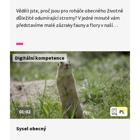
Věděli jste, proč jsou pro roháče obecného životně
důležité odumírající stromy? V jedné minutě vám
představíme malé zázraky fauny a flory v naší
zemi.
Digitální kompetence
01:02
PL
Sysel obecný