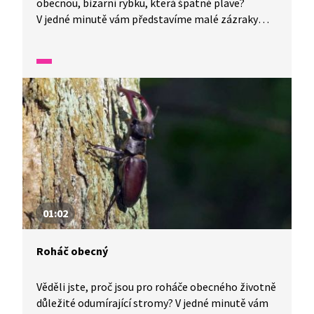
obecnou, bizarní rybku, která špatně plave?
V jedné minutě vám představíme malé zázraky
fauny a flóry v naší zemi.
01:02
Roháč obecný
Věděli jste, proč jsou pro roháče obecného životně
důležité odumírající stromy? V jedné minutě vám