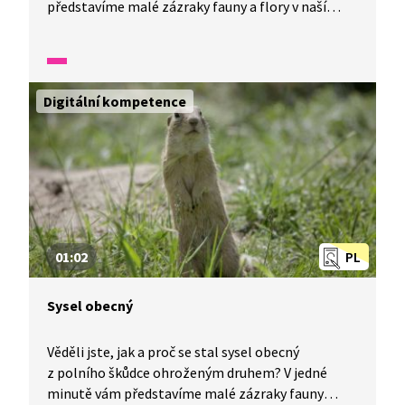
představíme malé zázraky fauny a flory v naší
zemi.
Digitální kompetence
01:02
PL
Sysel obecný
Věděli jste, jak a proč se stal sysel obecný
z polního škůdce ohroženým druhem? V jedné
minutě vám představíme malé zázraky fauny