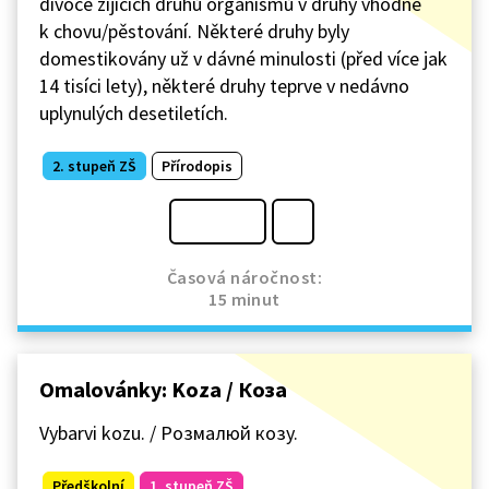
divoce žijících druhů organismů v druhy vhodné
k chovu/pěstování. Některé druhy byly
domestikovány už v dávné minulosti (před více jak
14 tisíci lety), některé druhy teprve v nedávno
uplynulých desetiletích.
2. stupeň ZŠ
Přírodopis
Časová náročnost:
15 minut
Omalovánky: Koza / Козa
Vybarvi kozu. / Розмалюй козу.
Předškolní
1. stupeň ZŠ