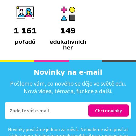
1 161
149
pořadů
edukativních
her
Novinky na e-mail
Pošleme vám, co nového se děje ve světě edu.
Nová videa, témata, funkce a další.
Novinky posíláme jednou za měsíc. Nebudeme vám posílat
žádný spam. Vložením e-mailu souhlasíte se
zpracováním