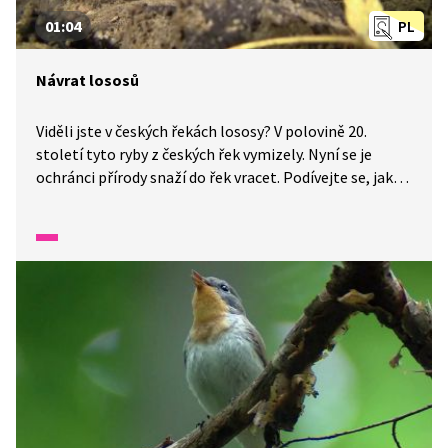
01:04
PL
Návrat lososů
Viděli jste v českých řekách lososy? V polovině 20.
století tyto ryby z českých řek vymizely. Nyní se je
ochránci přírody snaží do řek vracet. Podívejte se, jak
vypadají takzvané rybí přechody podél jezů. V jedné
minutě vám představíme malé zázraky fauny a flóry
v naší zemi.