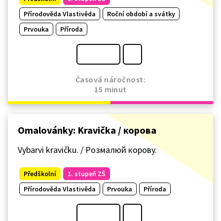
Přírodověda Vlastivěda
Roční období a svátky
Prvouka
Příroda
Časová náročnost:
15 minut
Omalovánky: Kravička / корова
Vybarvi kravičku. / Розмалюй корову.
Předškolní
1. stupeň ZŠ
Přírodověda Vlastivěda
Prvouka
Příroda