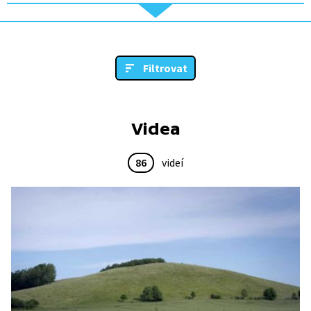
Filtrovat
Videa
86
videí