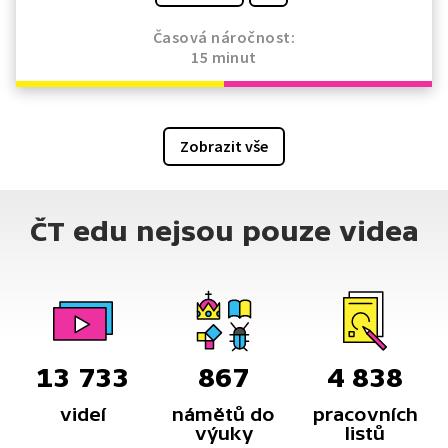
Časová náročnost:
15 minut
Zobrazit vše
ČT edu nejsou pouze videa
13 733
867
4 838
videí
námětů do
pracovních
výuky
listů