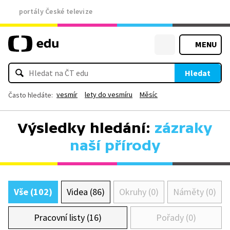
portály České televize
MENU
Hledat
vesmír
lety do vesmíru
Měsíc
Často hledáte:
Výsledky hledání:
zázraky
naší přírody
Vše (102)
Videa (86)
Okruhy (0)
Náměty (0)
Pracovní listy (16)
Pořady (0)