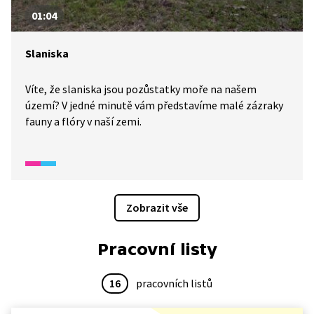
01:04
Slaniska
Víte, že slaniska jsou pozůstatky moře na našem
území? V jedné minutě vám představíme malé zázraky
fauny a flóry v naší zemi.
Zobrazit vše
Pracovní listy
16
pracovních listů