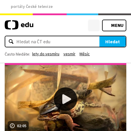
portály České televize
MENU
Hledat
lety do vesmíru
vesmír
Měsíc
Často hledáte:
02:05