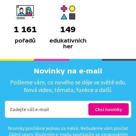
1 161
149
pořadů
edukativních
her
Novinky na e-mail
Pošleme vám, co nového se děje ve světě edu.
Nová videa, témata, funkce a další.
Novinky posíláme jednou za měsíc. Nebudeme vám posílat
žádný spam. Vložením e-mailu souhlasíte se
zpracováním