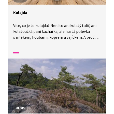
Kulajda
Víte, co je to kulajda? Není to ani kulatý talíř, ani
kulaťoučká paní kuchařka, ale hustá polévka
s mlékem, houbami, koprem a vajíčkem. A proč se
tak divně jmenuje? To je také docela záhada.
Vysvětlení je hned několik. Tak si je poslechněte.
01:05