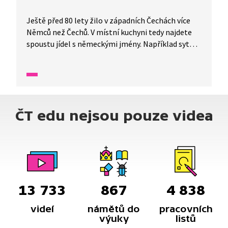
Ještě před 80 lety žilo v západních Čechách více
Němců než Čechů. V místní kuchyni tedy najdete
spoustu jídel s německými jmény. Například sytou
polévku eintopf, dále nejrůznější druhy knedlíků.
Třeba pečené knedlíky, chlupaté knedlíky
a špekové knedlíky.
ČT edu nejsou pouze videa
13 733
867
4 838
videí
námětů do
pracovních
výuky
listů