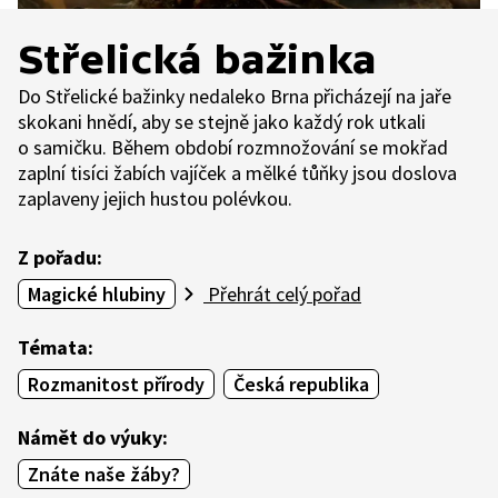
Střelická bažinka
Do Střelické bažinky nedaleko Brna přicházejí na jaře
skokani hnědí, aby se stejně jako každý rok utkali
o samičku. Během období rozmnožování se mokřad
zaplní tisíci žabích vajíček a mělké tůňky jsou doslova
zaplaveny jejich hustou polévkou.
Z pořadu:
Magické hlubiny
Přehrát celý pořad
Témata:
Rozmanitost přírody
Česká republika
Námět do výuky:
Znáte naše žáby?