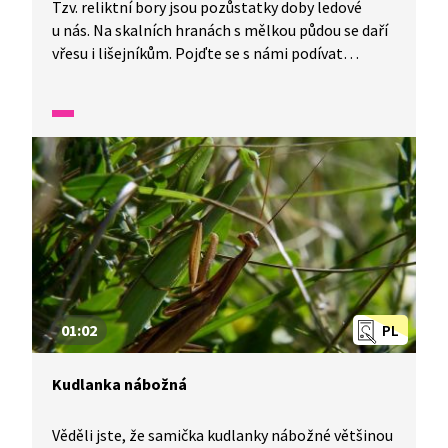
Tzv. reliktní bory jsou pozůstatky doby ledové
u nás. Na skalních hranách s mělkou půdou se daří
vřesu i lišejníkům. Pojďte se s námi podívat
na jedinečné Kokořínsko. V jedné minutě vám
představíme malé zázraky fauny a flory v naší
zemi.
01:02
PL
Kudlanka nábožná
Věděli jste, že samička kudlanky nábožné většinou