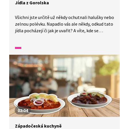
Jídla z Gorolska
Všichni jste určitě už někdy ochutnali halušky nebo
zelnou polévku. Napadlo vás ale někdy, odkud tato
jídla pocházejí či jak je uvařit? A víte, kde se
nachází Trojmezí, kde se mísí tři různé národnosti,
jazyky i kuchyně.
02:04
Západočeská kuchyně