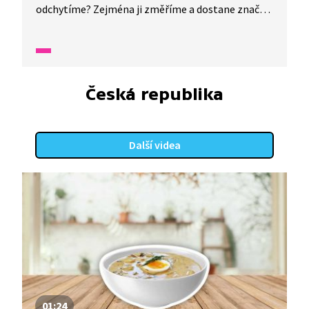
odchytíme? Zejména ji změříme a dostane značku.
Tím zjistíme po letech, jak rostou, kolik je
v přírodě samečků a kolik samiček. Značka se
neztratí a slouží dál.
Česká republika
Další videa
01:24