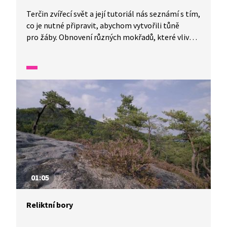
Terčin zvířecí svět a její tutoriál nás seznámí s tím,
co je nutné připravit, abychom vytvořili tůně
pro žáby. Obnovení různých mokřadů, které vlivem
činnosti člověka zanikly, je důležitá aktivita
pro rozmnožování žab.
01:05
Reliktní bory