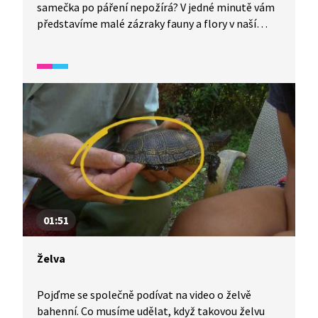
samečka po páření nepožírá? V jedné minutě vám
představíme malé zázraky fauny a flory v naší
zemi.
01:51
Želva
Pojďme se společně podívat na video o želvě
bahenní. Co musíme udělat, když takovou želvu