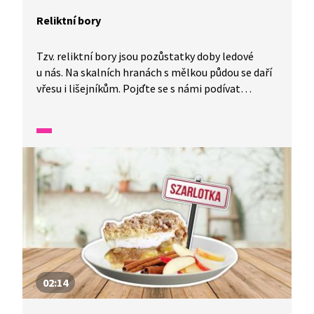
Reliktní bory
Tzv. reliktní bory jsou pozůstatky doby ledové
u nás. Na skalních hranách s mělkou půdou se daří
vřesu i lišejníkům. Pojďte se s námi podívat
na jedinečné Kokořínsko. V jedné minutě vám
představíme malé zázraky fauny a flory v naší
zemi.
02:14