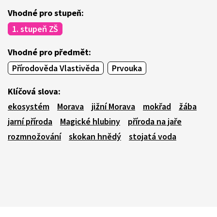
Vhodné pro stupeň:
1. stupeň ZŠ
Vhodné pro předmět:
Přírodověda Vlastivěda
Prvouka
Klíčová slova:
ekosystém
Morava
jižní Morava
mokřad
žába
jarní příroda
Magické hlubiny
příroda na jaře
rozmnožování
skokan hnědý
stojatá voda