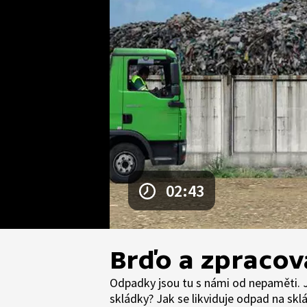
02:43
Brďo a zpraco
Odpadky jsou tu s námi od nepaměti. Ja
skládky? Jak se likviduje odpad na skl