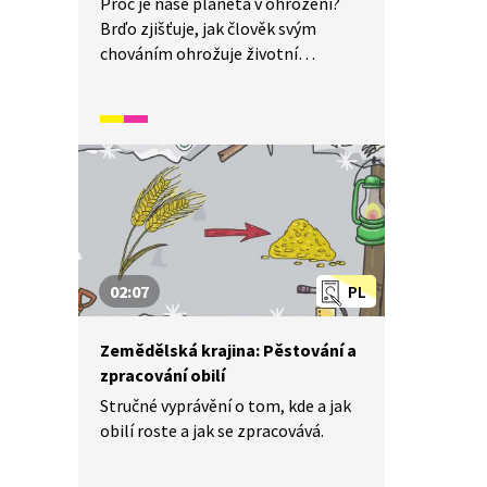
Proč je naše planeta v ohrožení?
Brďo zjišťuje, jak člověk svým
chováním ohrožuje životní
prostředí. Znečišťování ovzduší,
nešetrné hospodaření s vodou,
velké skládky odpadu, používání
umělých hnojiv, kácení pralesů
a další problematické chování mají
různé následky, jako je například
vymírání různých druhů živočichů,
oteplování planety a další. Co
s tím?
02:07
PL
Zemědělská krajina: Pěstování a
zpracování obilí
Stručné vyprávění o tom, kde a jak
obilí roste a jak se zpracovává.