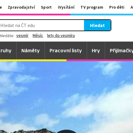
e
Zpravodajství
Sport
iVysílání
TV program
Pro děti
A
Hledat
vesmír
Měsíc
lety do vesmíru
hledáte:
ruhy
Náměty
Pracovní listy
Hry
Přijímačk