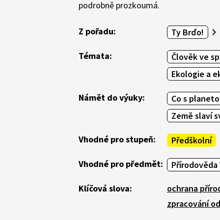
podrobně prozkoumá.
Z pořadu:
Ty Brďo!
Témata:
Člověk ve sp
Ekologie a 
Námět do výuky:
Co s planeto
Země slaví s
Vhodné pro stupeň:
Předškolní
Vhodné pro předmět:
Přírodověda 
Klíčová slova:
ochrana příro
zpracování o