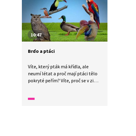
10:47
Brďo a ptáci
Víte, který pták má křídla, ale
neumí létat a proč mají ptáci tělo
pokryté peřím? Víte, proč se v zimě
staví ptáčkům budky a jak
na výrobu krmítka? Kteří ptáci jsou
stěhovaví? Brďo dnes zkoumá
záhady ptačí říše.