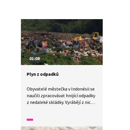
01:08
Plyn z odpadků
Obyvatelé městečka v Indonésii se
naučili zpracovávat hnijící odpadky
z nedaleké skládky. Vyrábějí z nich
zemní plyn, který mohou využívat
k vaření. Na to, jak takový proces
funguje, se podívejte ve videu.