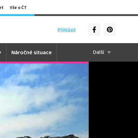
rt
Vše o ČT
Přihlásit
y
Náročné situace
Další