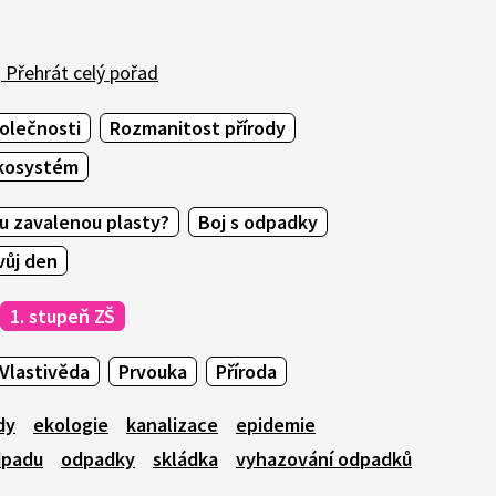
Přehrát celý pořad
olečnosti
Rozmanitost přírody
ekosystém
u zavalenou plasty?
Boj s odpadky
vůj den
1. stupeň ZŠ
Vlastivěda
Prvouka
Příroda
dy
ekologie
kanalizace
epidemie
dpadu
odpadky
skládka
vyhazování odpadků