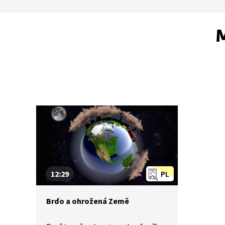
M
12:29
PL
Brďo a ohrožená Země