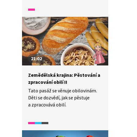
21:02
Zemědělská krajina: Pěstování a
zpracování obilí II
Tato pasáž se věnuje obilovinám.
Děti se dozvědí, jak se pěstuje
a zpracovává obilí.