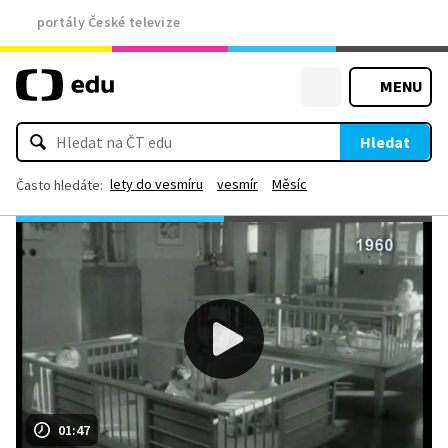
portály České televize
MENU
Hledat
lety do vesmíru
vesmír
Měsíc
Často hledáte:
01:47