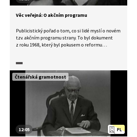
Věc veřejná: O akčním programu
Publicistický pořad o tom, co si lidé myslí o novém
tzv. akčním programu strany. To byl dokument
z roku 1968, který byl pokusem o reformu
socialistického zřízení. Pořad Československé
televize Věc veřejná byl diskusní pořad, který
náměty pro diskusi odborníků získával anketou
mezi občany. Zpovídaní občané velmi otevřeně
Čtenářská gramotnost
reflektují situaci, v níž se Československo tehdy
nacházelo.
12:05
PL