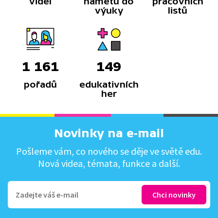
videí
námětů do
pracovních
výuky
listů
1 161
149
pořadů
edukativních
her
Novinky na e-mail
Pošleme vám, co nového se děje ve světě edu.
Nová videa, témata, funkce a další.