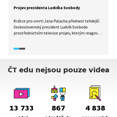
Projev prezidenta Ludvíka Svobody
Krátce pro smrti Jana Palacha přednesl tehdejší
československý prezident Ludvík Svoboda
prostřednictvím televize projev, kterým reagoval
na dění té doby. Podívejme se na jeho proslov
k občanům v nezkrácené podobě.
ČT edu nejsou pouze videa
13 733
867
4 838