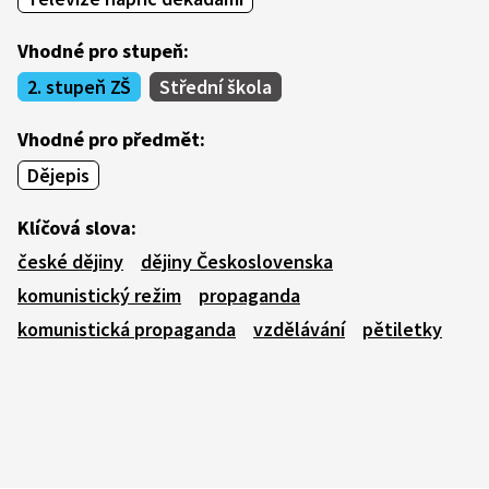
Vhodné pro stupeň:
2. stupeň ZŠ
Střední škola
Vhodné pro předmět:
Dějepis
Klíčová slova:
české dějiny
dějiny Československa
komunistický režim
propaganda
komunistická propaganda
vzdělávání
pětiletky