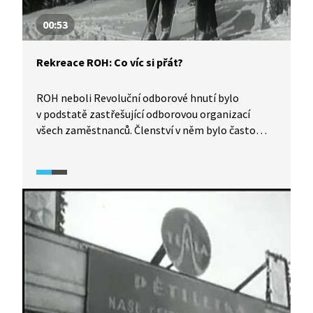
00:53
Rekreace ROH: Co víc si přát?
ROH neboli Revoluční odborové hnutí bylo
v podstatě zastřešující odborovou organizací
všech zaměstnanců. Členství v něm bylo často
téměř povinné, nicméně zahrnovalo i některé
výhody, například možnost využití zotavoven
a rekreačních zařízení. Podívejte se na dobový
materiál propagující rekreace ROH.