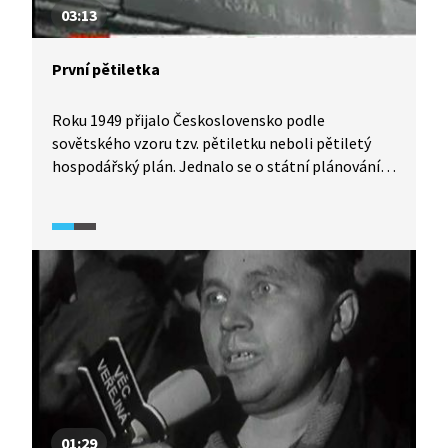
03:13
První pětiletka
Roku 1949 přijalo Československo podle
sovětského vzoru tzv. pětiletku neboli pětiletý
hospodářský plán. Jednalo se o státní plánování
výroby i zemědělství. Ukázka z dobového
zpravodajství o první pětiletce.
01:29